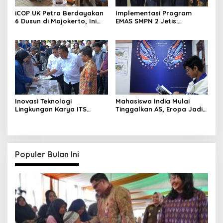
iCOP UK Petra Berdayakan
Implementasi Program
6 Dusun di Mojokerto, Ini
EMAS SMPN 2 Jetis:
Hasilnya
Wujudkan Karakter
Pancasila
Inovasi Teknologi
Mahasiswa India Mulai
Lingkungan Karya ITS
Tinggalkan AS, Eropa Jadi
Dapat Apresiasi Menteri LH
Destinasi Favorit
Populer Bulan Ini