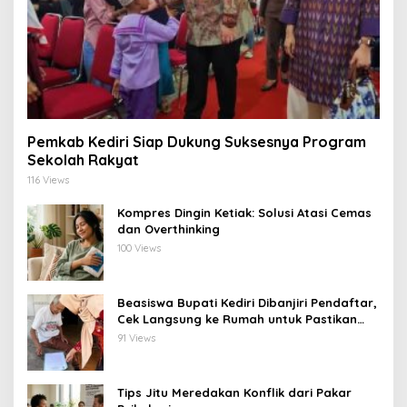
Pemkab Kediri Siap Dukung Suksesnya Program
Sekolah Rakyat
116 Views
Kompres Dingin Ketiak: Solusi Atasi Cemas
dan Overthinking
100 Views
Beasiswa Bupati Kediri Dibanjiri Pendaftar,
Cek Langsung ke Rumah untuk Pastikan
Tepat Sasaran
91 Views
Tips Jitu Meredakan Konflik dari Pakar