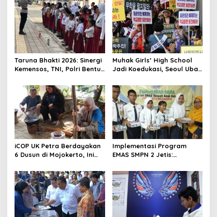
a
v
i
g
a
Taruna Bhakti 2026: Sinergi
Muhak Girls’ High School
t
Kemensos, TNI, Polri Bentuk
Jadi Koedukasi, Seoul Ubah
Karakter Siswa
8 Sekolah
i
o
n
iCOP UK Petra Berdayakan
Implementasi Program
6 Dusun di Mojokerto, Ini
EMAS SMPN 2 Jetis:
Hasilnya
Wujudkan Karakter
Pancasila