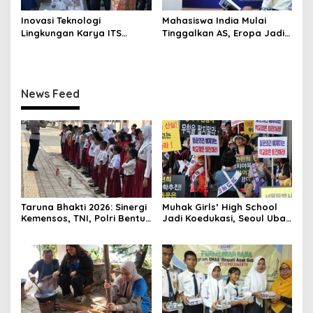
Inovasi Teknologi
Mahasiswa India Mulai
Lingkungan Karya ITS
Tinggalkan AS, Eropa Jadi
Dapat Apresiasi Menteri LH
Destinasi Favorit
News Feed
Taruna Bhakti 2026: Sinergi
Muhak Girls’ High School
Kemensos, TNI, Polri Bentuk
Jadi Koedukasi, Seoul Ubah
Karakter Siswa
8 Sekolah