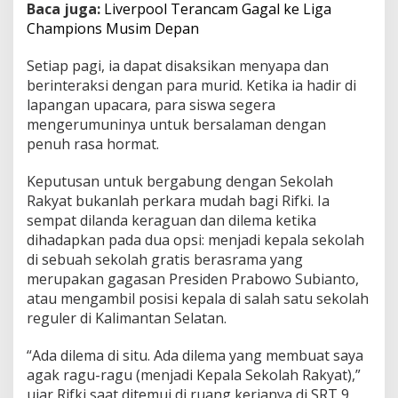
Baca juga:
Liverpool Terancam Gagal ke Liga
n
Champions Musim Depan
g
a
b
Setiap pagi, ia dapat disaksikan menyapa dan
d
berinteraksi dengan para murid. Ketika ia hadir di
i
lapangan upacara, para siswa segera
d
mengerumuninya untuk bersalaman dengan
i
S
penuh rasa hormat.
e
k
Keputusan untuk bergabung dengan Sekolah
o
Rakyat bukanlah perkara mudah bagi Rifki. Ia
l
sempat dilanda keraguan dan dilema ketika
a
h
dihadapkan pada dua opsi: menjadi kepala sekolah
R
di sebuah sekolah gratis berasrama yang
a
merupakan gagasan Presiden Prabowo Subianto,
k
atau mengambil posisi kepala di salah satu sekolah
y
reguler di Kalimantan Selatan.
a
t
“Ada dilema di situ. Ada dilema yang membuat saya
agak ragu-ragu (menjadi Kepala Sekolah Rakyat),”
ujar Rifki saat ditemui di ruang kerjanya di SRT 9