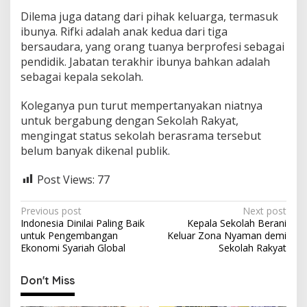
Dilema juga datang dari pihak keluarga, termasuk
ibunya. Rifki adalah anak kedua dari tiga
bersaudara, yang orang tuanya berprofesi sebagai
pendidik. Jabatan terakhir ibunya bahkan adalah
sebagai kepala sekolah.
Koleganya pun turut mempertanyakan niatnya
untuk bergabung dengan Sekolah Rakyat,
mengingat status sekolah berasrama tersebut
belum banyak dikenal publik.
Post Views:
77
P
Previous post
Next post
Indonesia Dinilai Paling Baik
Kepala Sekolah Berani
o
untuk Pengembangan
Keluar Zona Nyaman demi
s
Ekonomi Syariah Global
Sekolah Rakyat
t
Don't Miss
n