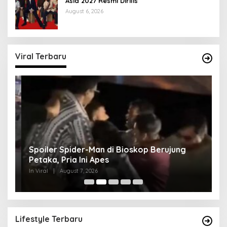
Asia 2027 Resmi Dirilis
August 6, 2026
Viral Terbaru
Spoiler Spider-Man di Bioskop Berujung
K
Petaka, Pria Ini Apes
Lo
In Viral
|
August 7, 2026
In 
Lifestyle Terbaru