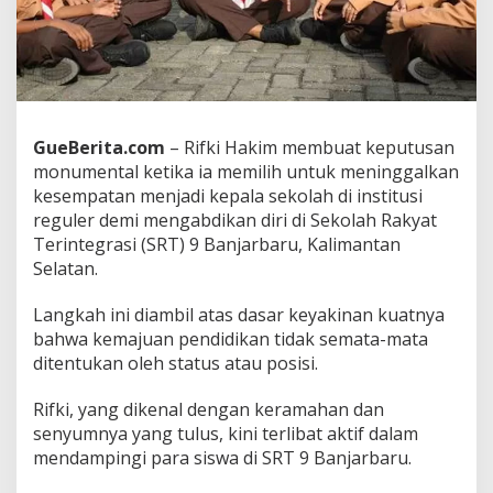
i
n
g
g
a
l
k
GueBerita.com
– Rifki Hakim membuat keputusan
a
monumental ketika ia memilih untuk meninggalkan
n
Z
kesempatan menjadi kepala sekolah di institusi
o
reguler demi mengabdikan diri di Sekolah Rakyat
n
Terintegrasi (SRT) 9 Banjarbaru, Kalimantan
a
Selatan.
N
y
a
Langkah ini diambil atas dasar keyakinan kuatnya
m
bahwa kemajuan pendidikan tidak semata-mata
a
ditentukan oleh status atau posisi.
n
D
Rifki, yang dikenal dengan keramahan dan
e
m
senyumnya yang tulus, kini terlibat aktif dalam
i
mendampingi para siswa di SRT 9 Banjarbaru.
M
e