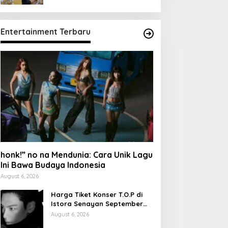
Entertainment Terbaru
honk!” no na Mendunia: Cara Unik Lagu
Ini Bawa Budaya Indonesia
August 6, 2026
Harga Tiket Konser T.O.P di
Istora Senayan September
2026
August 6, 2026