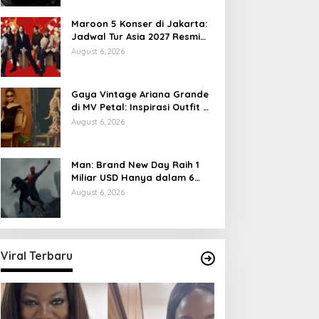
Maroon 5 Konser di Jakarta:
Jadwal Tur Asia 2027 Resmi
Dirilis
August 6, 2026
Gaya Vintage Ariana Grande
di MV Petal: Inspirasi Outfit &
Makeup
August 6, 2026
Man: Brand New Day Raih 1
Miliar USD Hanya dalam 6
Hari
August 6, 2026
Viral Terbaru