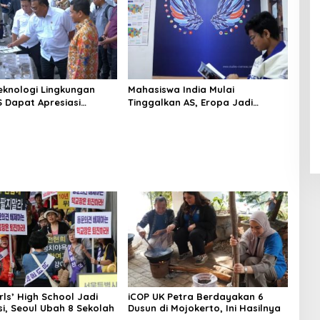
Teknologi Lingkungan
Mahasiswa India Mulai
S Dapat Apresiasi
Tinggalkan AS, Eropa Jadi
LH
Destinasi Favorit
rls’ High School Jadi
iCOP UK Petra Berdayakan 6
i, Seoul Ubah 8 Sekolah
Dusun di Mojokerto, Ini Hasilnya