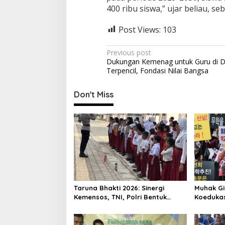
400 ribu siswa,” ujar beliau, s
Post Views:
103
P
Previous post
Dukungan Kemenag untuk Guru di 
o
Terpencil, Fondasi Nilai Bangsa
s
t
Don't Miss
n
a
v
i
g
a
Taruna Bhakti 2026: Sinergi
Muhak Gi
t
Kemensos, TNI, Polri Bentuk
Koedukas
i
Karakter Siswa
o