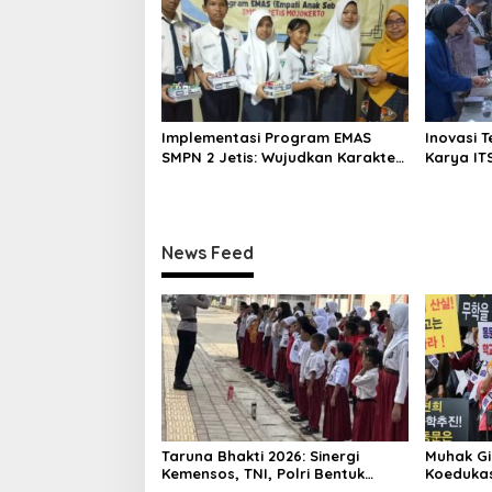
n
Implementasi Program EMAS
Inovasi 
SMPN 2 Jetis: Wujudkan Karakter
Karya IT
Pancasila
Menteri 
News Feed
Taruna Bhakti 2026: Sinergi
Muhak Gi
Kemensos, TNI, Polri Bentuk
Koedukas
Karakter Siswa