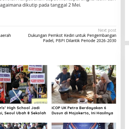
ebagaimana dikutip pada tanggal 2 Mei.
Viral! Kreator Luar Negeri Bikin
Kerupuk Hanya Pakai Beras
In Viral
|
August 6, 2026
Next post
Daerah
Dukungan Pemkot Kediri untuk Pengembangan
Padel, PBPI Dilantik Periode 2026-2030
rls’ High School Jadi
iCOP UK Petra Berdayakan 6
i, Seoul Ubah 8 Sekolah
Dusun di Mojokerto, Ini Hasilnya