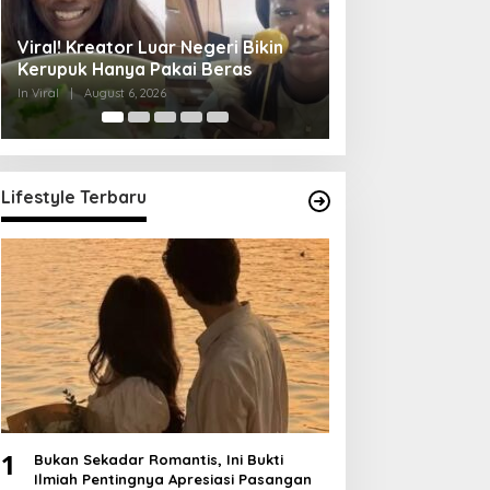
Yurizal Meninggal Usai Menunggu
Aksi Viral Satpa
8 Jam di RS, Begini Kronologinya
Motor Murid Sesu
Merek
In Viral
|
August 6, 2026
In Viral
|
August 6, 202
Lifestyle Terbaru
1
Bukan Sekadar Romantis, Ini Bukti
Ilmiah Pentingnya Apresiasi Pasangan