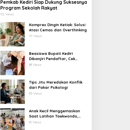
Pemkab Kediri Siap Dukung Suksesnya
Program Sekolah Rakyat
112 Views
Kompres Dingin Ketiak: Solusi
Atasi Cemas dan Overthinking
97 Views
Beasiswa Bupati Kediri
Dibanjiri Pendaftar, Cek
Langsung ke Rumah untuk
88 Views
Pastikan Tepat Sasaran
Tips Jitu Meredakan Konflik
dari Pakar Psikologi
85 Views
Anak Kecil Menggemaskan
Saat Latihan Taekwondo,
Netizen Terhibur
81 Views