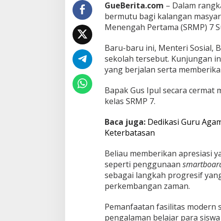
e
GueBerita.com
– Dalam rangk
t
bermutu bagi kalangan masyar
k
Menengah Pertama (SRMP) 7 Suka
a
n
4
Baru-baru ini, Menteri Sosial,
0
sekolah tersebut. Kunjungan 
0
yang berjalan serta memberika
R
i
Bapak Gus Ipul secara cermat 
b
u
kelas SRMP 7.
S
i
Baca juga:
Dedikasi Guru Aga
s
Keterbatasan
w
a
Beliau memberikan apresiasi ya
p
a
seperti penggunaan
smartboar
d
sebagai langkah progresif yan
a
perkembangan zaman.
2
0
Pemanfaatan fasilitas modern
3
0
pengalaman belajar para siswa 