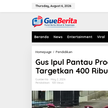
S
k
Thursday, August 6, 2026
i
p
t
o
c
o
n
Beranda
News
Entertainment
Viral
t
e
n
Homepage
/
Pendidikan
G
t
u
Gus Ipul Pantau Pr
s
I
Targetkan 400 Ribu
p
u
l
Gueberita
May 2, 2026
P
Pendidikan
103 Views
a
n
t
a
u