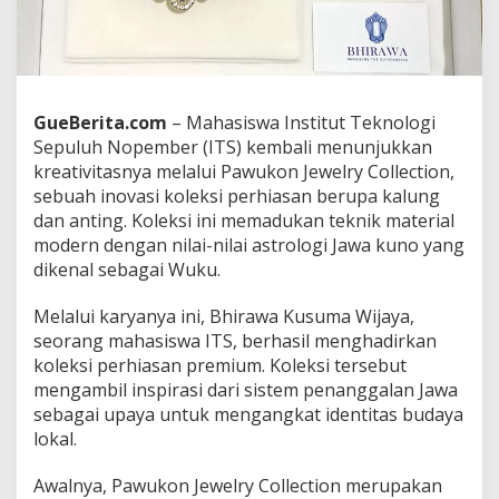
K
a
r
y
a
M
GueBerita.com
– Mahasiswa Institut Teknologi
a
Sepuluh Nopember (ITS) kembali menunjukkan
h
kreativitasnya melalui Pawukon Jewelry Collection,
a
sebuah inovasi koleksi perhiasan berupa kalung
s
i
dan anting. Koleksi ini memadukan teknik material
s
modern dengan nilai-nilai astrologi Jawa kuno yang
w
dikenal sebagai Wuku.
a
I
Melalui karyanya ini, Bhirawa Kusuma Wijaya,
T
S
seorang mahasiswa ITS, berhasil menghadirkan
koleksi perhiasan premium. Koleksi tersebut
mengambil inspirasi dari sistem penanggalan Jawa
sebagai upaya untuk mengangkat identitas budaya
lokal.
Awalnya, Pawukon Jewelry Collection merupakan