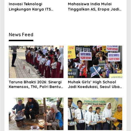
Inovasi Teknologi
Mahasiswa India Mulai
Lingkungan Karya ITS
Tinggalkan AS, Eropa Jadi
Dapat Apresiasi Menteri LH
Destinasi Favorit
News Feed
Taruna Bhakti 2026: Sinergi
Muhak Girls’ High School
Kemensos, TNI, Polri Bentuk
Jadi Koedukasi, Seoul Ubah
Karakter Siswa
8 Sekolah