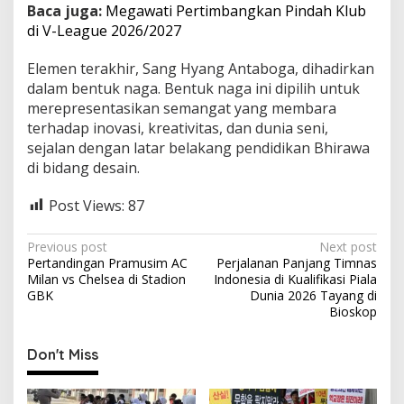
Baca juga:
Megawati Pertimbangkan Pindah Klub
di V-League 2026/2027
Elemen terakhir, Sang Hyang Antaboga, dihadirkan
dalam bentuk naga. Bentuk naga ini dipilih untuk
merepresentasikan semangat yang membara
terhadap inovasi, kreativitas, dan dunia seni,
sejalan dengan latar belakang pendidikan Bhirawa
di bidang desain.
Post Views:
87
P
Previous post
Next post
Pertandingan Pramusim AC
Perjalanan Panjang Timnas
o
Milan vs Chelsea di Stadion
Indonesia di Kualifikasi Piala
s
GBK
Dunia 2026 Tayang di
Bioskop
t
n
Don't Miss
a
v