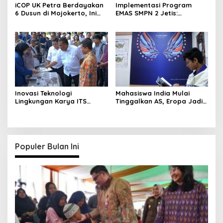
iCOP UK Petra Berdayakan
Implementasi Program
6 Dusun di Mojokerto, Ini
EMAS SMPN 2 Jetis:
Hasilnya
Wujudkan Karakter
Pancasila
Inovasi Teknologi
Mahasiswa India Mulai
Lingkungan Karya ITS
Tinggalkan AS, Eropa Jadi
Dapat Apresiasi Menteri LH
Destinasi Favorit
Populer Bulan Ini