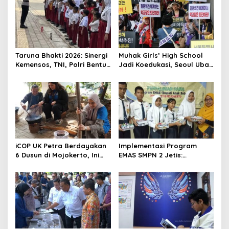
i
g
a
t
Taruna Bhakti 2026: Sinergi
Muhak Girls’ High School
Kemensos, TNI, Polri Bentuk
Jadi Koedukasi, Seoul Ubah
i
Karakter Siswa
8 Sekolah
o
n
iCOP UK Petra Berdayakan
Implementasi Program
6 Dusun di Mojokerto, Ini
EMAS SMPN 2 Jetis:
Hasilnya
Wujudkan Karakter
Pancasila