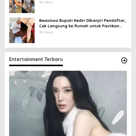
92 Views
Beasiswa Bupati Kediri Dibanjiri Pendaftar,
Cek Langsung ke Rumah untuk Pastikan
Tepat Sasaran
92 Views
Entertainment Terbaru