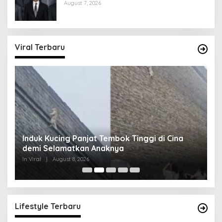
August 7, 2026
Viral Terbaru
g
Induk Kucing Panjat Tembok Tinggi di Cina
S
demi Selamatkan Anaknya
D
In Viral
|
August 8, 2026
In 
Lifestyle Terbaru