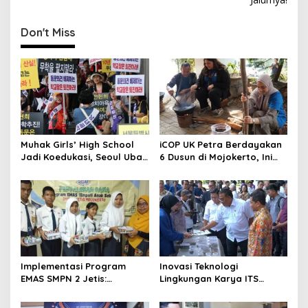
n
Don't Miss
a
v
i
g
a
t
Muhak Girls’ High School
iCOP UK Petra Berdayakan
i
Jadi Koedukasi, Seoul Ubah
6 Dusun di Mojokerto, Ini
o
8 Sekolah
Hasilnya
n
Implementasi Program
Inovasi Teknologi
EMAS SMPN 2 Jetis:
Lingkungan Karya ITS
Wujudkan Karakter
Dapat Apresiasi Menteri LH
Pancasila