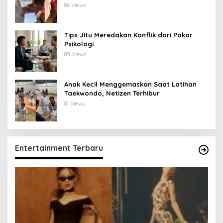
Tepat Sasaran
86 Views
Tips Jitu Meredakan Konflik dari Pakar
Psikologi
85 Views
Anak Kecil Menggemaskan Saat Latihan
Taekwondo, Netizen Terhibur
81 Views
Entertainment Terbaru