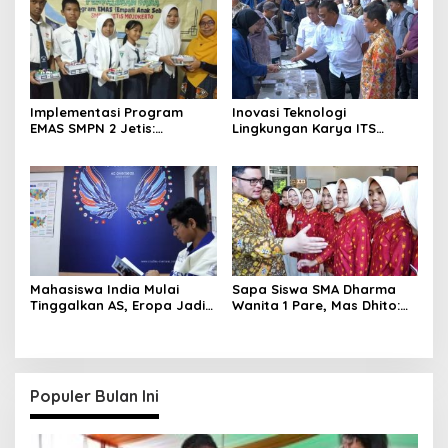
Implementasi Program
Inovasi Teknologi
EMAS SMPN 2 Jetis:
Lingkungan Karya ITS
Wujudkan Karakter
Dapat Apresiasi Menteri LH
Pancasila
Mahasiswa India Mulai
Sapa Siswa SMA Dharma
Tinggalkan AS, Eropa Jadi
Wanita 1 Pare, Mas Dhito:
Destinasi Favorit
Kejar Prestasi!
Populer Bulan Ini