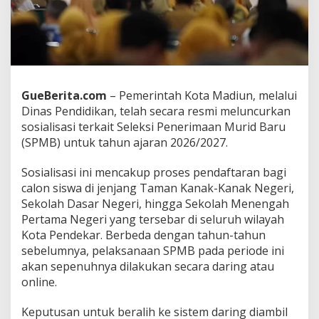
a
d
i
u
n
G
e
GueBerita.com
– Pemerintah Kota Madiun, melalui
l
Dinas Pendidikan, telah secara resmi meluncurkan
a
r
sosialisasi terkait Seleksi Penerimaan Murid Baru
S
(SPMB) untuk tahun ajaran 2026/2027.
o
s
Sosialisasi ini mencakup proses pendaftaran bagi
i
calon siswa di jenjang Taman Kanak-Kanak Negeri,
a
l
Sekolah Dasar Negeri, hingga Sekolah Menengah
i
Pertama Negeri yang tersebar di seluruh wilayah
s
Kota Pendekar. Berbeda dengan tahun-tahun
a
sebelumnya, pelaksanaan SPMB pada periode ini
s
akan sepenuhnya dilakukan secara daring atau
i
S
online.
P
M
Keputusan untuk beralih ke sistem daring diambil
B