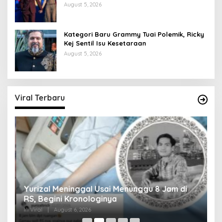
August 5, 2026
Kategori Baru Grammy Tuai Polemik, Ricky
Kej Sentil Isu Kesetaraan
August 5, 2026
Viral Terbaru
Yurizal Meninggal Usai Menunggu 8 Jam di
A
RS, Begini Kronologinya
S
In Viral
|
August 6, 2026
In 