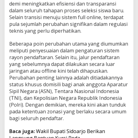
demi meningkatkan efisiensi dan transparansi
2
dalam seluruh tahapan proses seleksi siswa baru.
0
2
Selain transisi menuju sistem full online, terdapat
6
pula sejumlah perubahan signifikan dalam regulasi
,
teknis yang perlu diperhatikan.
K
e
Beberapa poin perubahan utama yang diumumkan
n
a
meliputi penyesuaian dalam pengaturan sistem
l
rayon pendaftaran. Selain itu, jalur pendaftaran
i
yang sebelumnya dapat dilakukan secara luar
P
jaringan atau offline kini telah dihapuskan.
e
r
Perubahan penting lainnya adalah ditiadakannya
u
status khusus domisili bagi anak anggota Aparatur
b
Sipil Negara (ASN), Tentara Nasional Indonesia
a
(TNI), dan Kepolisian Negara Republik Indonesia
h
(Polri). Dengan demikian, mereka kini akan tunduk
a
n
pada ketentuan zonasi yang berlaku secara umum
S
bagi seluruh pendaftar.
y
a
Baca juga:
Wakil Bupati Sidoarjo Berikan
r
Langsung Bantuan Kursi Roda
a