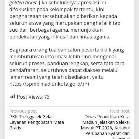
golden ticket
. Jika sebelumnya apresiasi ini
difokuskan pada kelompok tertentu, kini
penghargaan tersebut akan diberikan kepada
seluruh siswa yang merupakan penghafal kitab
suci dari berbagai agama, menunjukkan
pendekatan yang inklusif dan lintas agama.
Bagi para orang tua dan calon peserta didik yang
membutuhkan informasi lebih rinci mengenai
seluruh proses, panduan lengkap, serta tata cara
pendaftaran, seluruhnya dapat diakses melalui
laman resmi yang telah disediakan, yaitu
https://spmb.madiunkota.go.id/.(*)
Post Views:
73
P
Previous post
Next post
PKK Trenggalek Gelar
Dinas Pendidikan Kota
o
Layanan Pengobatan Mata
Madiun Jelaskan Seleksi
s
Gratis
Masuk PT 2026, Ketahui
Perubahan Syarat dan
t
Jalurnya!