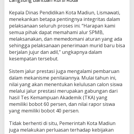
t
d
Kepala Dinas Pendidikan Kota Madiun, Lismawati,
a
menekankan betapa pentingnya integritas dalam
n
pelaksanaan seluruh proses ini. “Harapan kami
J
semua pihak dapat memahami alur SPMB,
a
l
melaksanakan, dan memedomani aturan yang ada
u
sehingga pelaksanaan penerimaan murid baru bisa
r
berjalan jujur dan adil,” ungkapnya dalam
S
kesempatan tersebut.
e
l
e
Sistem jalur prestasi juga mengalami pembaruan
k
dalam mekanisme penilaiannya. Mulai tahun ini,
s
nilai yang akan menentukan kelulusan calon siswa
i
melalui jalur prestasi merupakan gabungan dari
hasil Tes Kemampuan Akademik (TKA) yang
memiliki bobot 60 persen, dan nilai rapor siswa
yang memiliki bobot 40 persen.
Tidak berhenti di situ, Pemerintah Kota Madiun
juga melakukan perluasan terhadap kebijakan