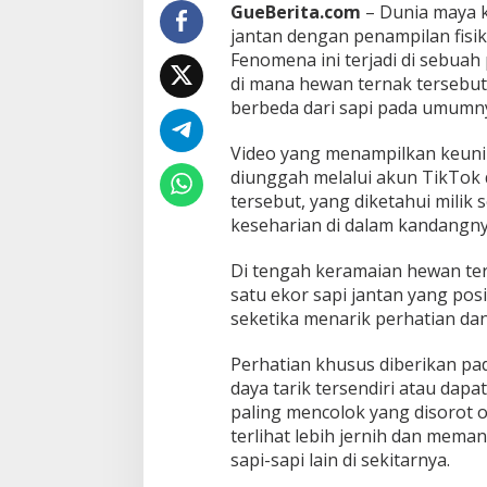
a
GueBerita.com
– Dunia maya k
m
jantan dengan penampilan fisik 
p
Fenomena ini terjadi di sebuah
i
di mana hewan ternak tersebu
l
a
berbeda dari sapi pada umumn
n
n
Video yang menampilkan keunika
y
diunggah melalui akun TikTo
a
tersebut, yang diketahui mili
y
a
keseharian di dalam kandangny
n
g
Di tengah keramaian hewan ter
M
satu ekor sapi jantan yang pos
e
seketika menarik perhatian dan
n
a
r
Perhatian khusus diberikan pada
i
daya tarik tersendiri atau dap
k
paling mencolok yang disorot o
terlihat lebih jernih dan mem
sapi-sapi lain di sekitarnya.