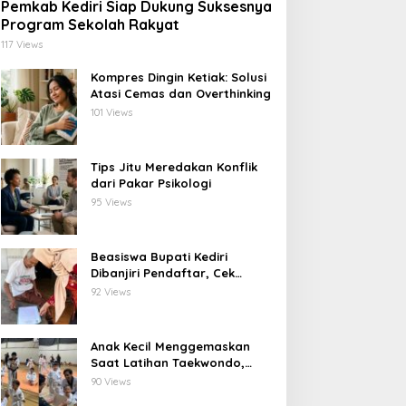
Pemkab Kediri Siap Dukung Suksesnya
Program Sekolah Rakyat
117 Views
Kompres Dingin Ketiak: Solusi
Atasi Cemas dan Overthinking
101 Views
Tips Jitu Meredakan Konflik
dari Pakar Psikologi
95 Views
Beasiswa Bupati Kediri
Dibanjiri Pendaftar, Cek
Langsung ke Rumah untuk
92 Views
Pastikan Tepat Sasaran
Anak Kecil Menggemaskan
Saat Latihan Taekwondo,
Netizen Terhibur
90 Views