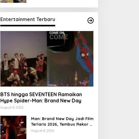
Entertainment Terbaru
BTS hingga SEVENTEEN Ramaikan
Hype Spider-Man: Brand New Day
August 8, 2026
Man: Brand New Day Jadi Film
Terlaris 2026, Tembus Rekor 7
Hari
August 8, 2026