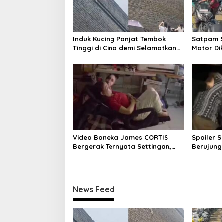
i
g
a
Induk Kucing Panjat Tembok
Satpam S
t
Tinggi di Cina demi Selamatkan
Motor Di
i
Anaknya
Merk dan
o
n
Video Boneka James CORTIS
Spoiler 
Bergerak Ternyata Settingan,
Berujung 
Bukan Mistis
News Feed