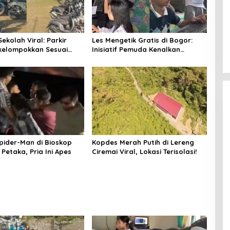
Induk Kucing Panjat Tembok Tinggi
di Cina demi Selamatkan Anaknya
ekolah Viral: Parkir
Les Mengetik Gratis di Bogor:
In Viral
|
August 8, 2026
kelompokkan Sesuai
Inisiatif Pemuda Kenalkan
 Jenis
Teknologi
Spider-Man di Bioskop
Kopdes Merah Putih di Lereng
Petaka, Pria Ini Apes
Ciremai Viral, Lokasi Terisolasi!