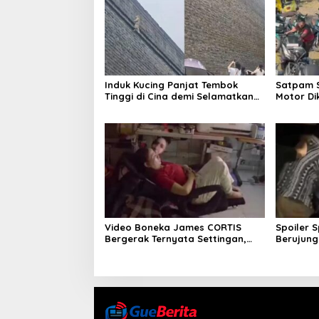
Induk Kucing Panjat Tembok
Satpam S
Tinggi di Cina demi Selamatkan
Motor Di
Anaknya
Merk dan
Video Boneka James CORTIS
Spoiler 
Bergerak Ternyata Settingan,
Berujung 
Bukan Mistis