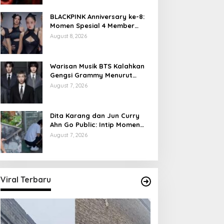
BLACKPINK Anniversary ke-8:
Momen Spesial 4 Member
Berkumpul
August 8, 2026
Warisan Musik BTS Kalahkan
Gengsi Grammy Menurut
Forbes
August 7, 2026
Dita Karang dan Jun Curry
Ahn Go Public: Intip Momen
Mesra Keduanya
August 7, 2026
Viral Terbaru