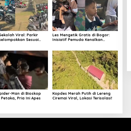
ekolah Viral: Parkir
Les Mengetik Gratis di Bogor:
kelompokkan Sesuai
Inisiatif Pemuda Kenalkan
 Jenis
Teknologi
Spider-Man di Bioskop
Kopdes Merah Putih di Lereng
Petaka, Pria Ini Apes
Ciremai Viral, Lokasi Terisolasi!