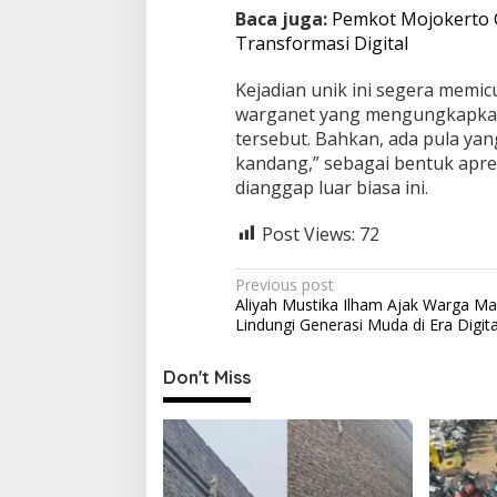
Baca juga:
Pemkot Mojokerto 
Transformasi Digital
Kejadian unik ini segera memi
warganet yang mengungkapkan
tersebut. Bahkan, ada pula ya
kandang,” sebagai bentuk apres
dianggap luar biasa ini.
Post Views:
72
P
Previous post
Aliyah Mustika Ilham Ajak Warga M
o
Lindungi Generasi Muda di Era Digita
s
t
Don't Miss
n
a
v