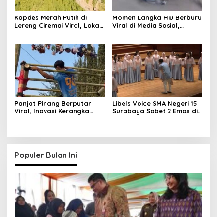
Kopdes Merah Putih di
Momen Langka Hiu Berburu
Lereng Ciremai Viral, Lokasi
Viral di Media Sosial,
Terisolasi!
Rekaman Liburan!
Panjat Pinang Berputar
Libels Voice SMA Negeri 15
Viral, Inovasi Kerangka
Surabaya Sabet 2 Emas di
Bambu Unik Bikin Kagum
Kompetisi Dunia
Populer Bulan Ini