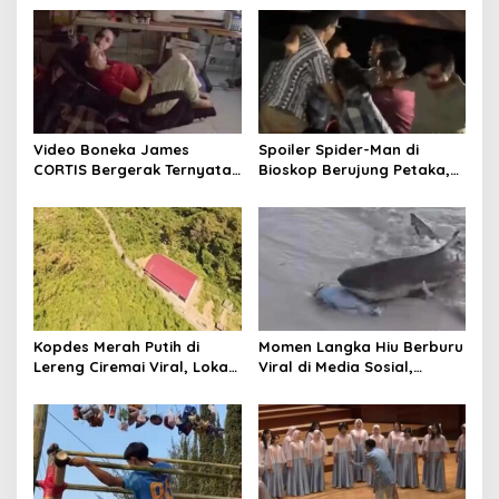
v
i
g
a
t
Video Boneka James
Spoiler Spider-Man di
CORTIS Bergerak Ternyata
Bioskop Berujung Petaka,
i
Settingan, Bukan Mistis
Pria Ini Apes
o
n
Kopdes Merah Putih di
Momen Langka Hiu Berburu
Lereng Ciremai Viral, Lokasi
Viral di Media Sosial,
Terisolasi!
Rekaman Liburan!