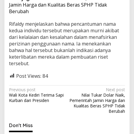
Jamin Harga dan Kualitas Beras SPHP Tidak
Berubah
Rifaldy menjelaskan bahwa pencantuman nama
kedua individu tersebut merupakan murni akibat
dari kelalaian dan kesalahan dalam menafsirkan
perizinan penggunaan nama. Ia menekankan
bahwa hal tersebut bukanlah indikasi adanya
keterlibatan mereka dalam pembuatan riset
tersebut.
Post Views:
84
P
Previous post
Next post
Wali Kota Kediri Terima Sapi
Nilai Tukar Dolar Naik,
o
Kurban dari Presiden
Pemerintah Jamin Harga dan
s
Kualitas Beras SPHP Tidak
Berubah
t
n
Don't Miss
a