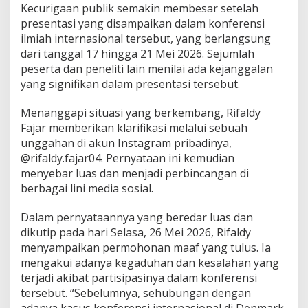
Kecurigaan publik semakin membesar setelah
i
presentasi yang disampaikan dalam konferensi
k
a
ilmiah internasional tersebut, yang berlangsung
n
dari tanggal 17 hingga 21 Mei 2026. Sejumlah
P
peserta dan peneliti lain menilai ada kejanggalan
e
yang signifikan dalam presentasi tersebut.
r
m
o
Menanggapi situasi yang berkembang, Rifaldy
h
Fajar memberikan klarifikasi melalui sebuah
o
unggahan di akun Instagram pribadinya,
n
@rifaldy.fajar04. Pernyataan ini kemudian
a
n
menyebar luas dan menjadi perbincangan di
M
berbagai lini media sosial.
a
a
Dalam pernyataannya yang beredar luas dan
f
dikutip pada hari Selasa, 26 Mei 2026, Rifaldy
k
e
menyampaikan permohonan maaf yang tulus. Ia
K
mengakui adanya kegaduhan dan kesalahan yang
a
terjadi akibat partisipasinya dalam konferensi
m
tersebut. “Sebelumnya, sehubungan dengan
p
adanya kasus konferensi internasional di Denmark
u