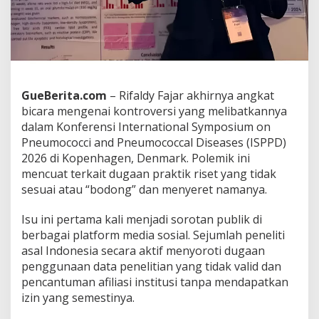
l
a
h
a
n
R
i
GueBerita.com
– Rifaldy Fajar akhirnya angkat
s
bicara mengenai kontroversi yang melibatkannya
e
t
dalam Konferensi International Symposium on
I
Pneumococci and Pneumococcal Diseases (ISPPD)
S
2026 di Kopenhagen, Denmark. Polemik ini
P
mencuat terkait dugaan praktik riset yang tidak
P
sesuai atau “bodong” dan menyeret namanya.
D
2
0
Isu ini pertama kali menjadi sorotan publik di
2
berbagai platform media sosial. Sejumlah peneliti
6
asal Indonesia secara aktif menyoroti dugaan
,
penggunaan data penelitian yang tidak valid dan
S
a
pencantuman afiliasi institusi tanpa mendapatkan
m
izin yang semestinya.
p
a