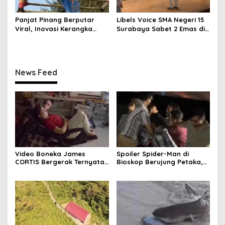
Panjat Pinang Berputar
Libels Voice SMA Negeri 15
Viral, Inovasi Kerangka
Surabaya Sabet 2 Emas di
Bambu Unik Bikin Kagum
Kompetisi Dunia
News Feed
Video Boneka James
Spoiler Spider-Man di
CORTIS Bergerak Ternyata
Bioskop Berujung Petaka,
Settingan, Bukan Mistis
Pria Ini Apes