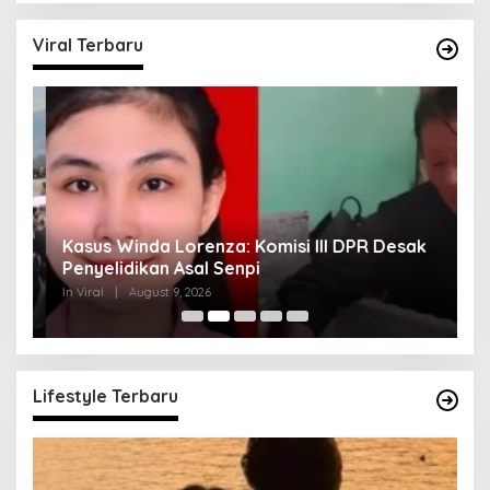
Viral Terbaru
Kasus Winda Lorenza: Komisi III DPR Desak
K
Penyelidikan Asal Senpi
M
In Viral
|
August 9, 2026
In 
Lifestyle Terbaru