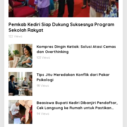
Pemkab Kediri Siap Dukung Suksesnya Program
Sekolah Rakyat
122 Views
Kompres Dingin Ketiak: Solusi Atasi Cemas
dan Overthinking
103 Views
Tips Jitu Meredakan Konflik dari Pakar
Psikologi
98 Views
Beasiswa Bupati Kediri Dibanjiri Pendaftar,
Cek Langsung ke Rumah untuk Pastikan
Tepat Sasaran
94 Views