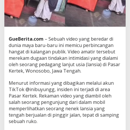
g
a
n
g
L
a
n
GueBerita.com
– Sebuah video yang beredar di
s
dunia maya baru-baru ini memicu perbincangan
i
a
hangat di kalangan publik. Video amatir tersebut
d
merekam dugaan tindakan intimidasi yang dialami
i
oleh seorang pedagang lanjut usia (lansia) di Pasar
P
Kertek, Wonosobo, Jawa Tengah.
a
s
a
Menurut informasi yang dibagikan melalui akun
r
TikTok @inibuyungg, insiden ini terjadi di area
K
Pasar Kertek. Rekaman video yang diambil oleh
e
salah seorang pengunjung dari dalam mobil
r
memperlihatkan seorang nenek lansia yang
t
e
tengah berjualan di pinggir jalan, tepat di samping
k
sebuah ruko.
W
o