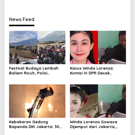
News Feed
Festival Budaya Lembah
Kasus Winda Lorenza:
Baliem Ricuh, Polisi
Komisi III DPR Desak
Amankan TKP dan Bukti
Penyelidikan Asal Senpi
Kebakaran Gedung
Winda Lorenza Gowasa
Bapenda DKI Jakarta: 30
Dijemput dari Jakarta,
Mobil Damkar Diterjunkan
Keluarga Bantah Datang