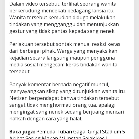
Dalam video tersebut, terlihat seorang wanita
n
berkerudung mendekati pedagang lansia itu.
o
s
Wanita tersebut kemudian diduga melakukan
o
tindakan yang mengganggu dan menunjukkan
b
gestur yang tidak pantas kepada sang nenek.
o
T
Perlakuan tersebut sontak menuai reaksi keras
e
r
dari berbagai pihak. Warga yang menyaksikan
e
kejadian secara langsung maupun pengguna
k
media sosial mengecam keras tindakan wanita
a
tersebut.
m
V
i
Banyak komentar bernada negatif muncul,
d
menyayangkan sikap yang ditunjukkan wanita itu.
e
Netizen berpendapat bahwa tindakan tersebut
o
sangat tidak menghormati orang tua, apalagi
mengingat sang nenek sedang berjuang mencari
nafkah dengan cara yang halal.
Baca juga:
Pemuda Tuban Gagal Ginjal Stadium 5
Akibat Sering Makan Mi Instan Sejak Kecil