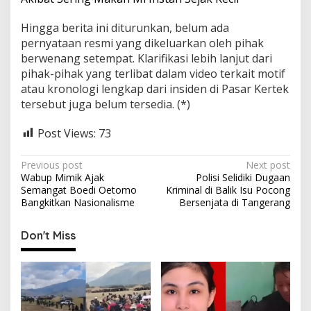
Hingga berita ini diturunkan, belum ada
pernyataan resmi yang dikeluarkan oleh pihak
berwenang setempat. Klarifikasi lebih lanjut dari
pihak-pihak yang terlibat dalam video terkait motif
atau kronologi lengkap dari insiden di Pasar Kertek
tersebut juga belum tersedia. (*)
Post Views:
73
P
Previous post
Next post
Wabup Mimik Ajak
Polisi Selidiki Dugaan
o
Semangat Boedi Oetomo
Kriminal di Balik Isu Pocong
s
Bangkitkan Nasionalisme
Bersenjata di Tangerang
t
Don't Miss
n
a
v
i