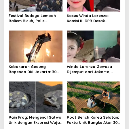
g
a
Festival Budaya Lembah
Kasus Winda Lorenza:
t
Baliem Ricuh, Polisi
Komisi III DPR Desak
Amankan TKP dan Bukti
Penyelidikan Asal Senpi
i
o
n
Kebakaran Gedung
Winda Lorenza Gowasa
Bapenda DKI Jakarta: 30
Dijemput dari Jakarta,
Mobil Damkar Diterjunkan
Keluarga Bantah Datang
Sendiri ke Medan
Rain Frog: Mengenal Satwa
Root Bench Korea Selatan:
Unik dengan Ekspresi Wajah
Fakta Unik Bangku Akar 30
Bad Mood
Meter Viral