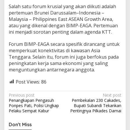
Salah satu forum krusial yang akan diikuti adalah
pertemuan Brunei Darussalam–Indonesia –
Malaysia – Philippines East ASEAN Growth Area,
atau yang dikenal dengan BIMP-EAGA. Pertemuan
ini menjadi sorotan penting dalam agenda KTT.
Forum BIMP-EAGA secara spesifik dirancang untuk
memperkuat konektivitas di kawasan Asia
Tenggara. Selain itu, forum ini juga berfokus pada
peningkatan kerja sama ekonomi yang saling
menguntungkan antarnegara anggota.
Post Views:
86
P
Previous post
Next post
Penangkapan Pengasuh
Pembekalan 230 Cakades,
o
Ponpes Pati, Polisi Ungkap
Bupati Subandi Tekankan
s
Pelaku Sempat Kabur
Pentingnya Pilkades Damai
t
Don't Miss
n