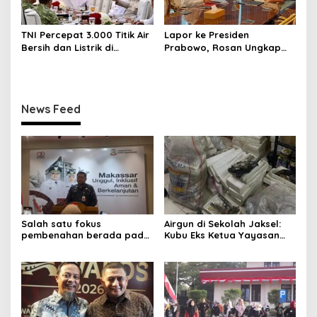
TNI Percepat 3.000 Titik Air
Lapor ke Presiden
Bersih dan Listrik di
Prabowo, Rosan Ungkap
Wilayah Terluar
Progres Hilirisasi dan
Kampung Haji di Istana
Merdeka
News Feed
Salah satu fokus
Airgun di Sekolah Jaksel:
pembenahan berada pada
Kubu Eks Ketua Yayasan
sektor pajak reklame yang
Buka Suara
dinilai masih memiliki
potensi besar
meningkatkan PAD. “Itu
semua masukan dari Keme