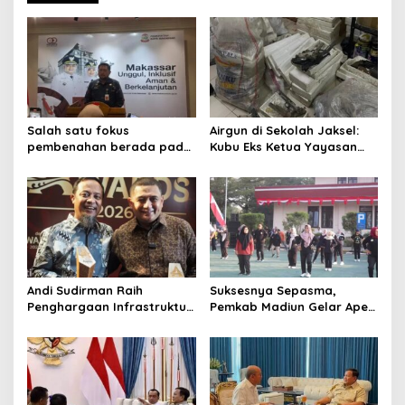
a
v
i
g
a
Salah satu fokus
Airgun di Sekolah Jaksel:
t
pembenahan berada pada
Kubu Eks Ketua Yayasan
sektor pajak reklame yang
Buka Suara
i
dinilai masih memiliki
o
potensi besar
meningkatkan PAD. “Itu
n
semua masukan dari Keme
Andi Sudirman Raih
Suksesnya Sepasma,
Penghargaan Infrastruktur,
Pemkab Madiun Gelar Apel
Ekonomi Sulsel Kian
dan Senam Bersama
Melesat