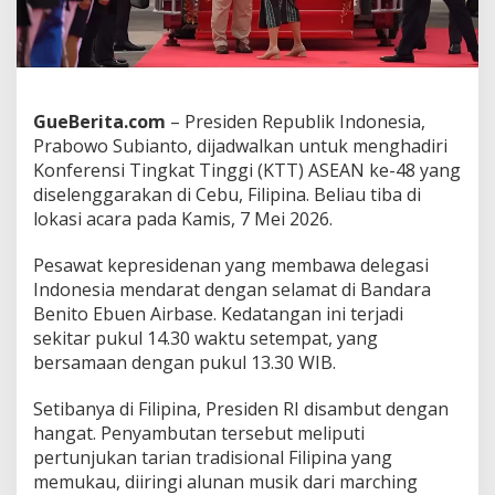
a
n
E
n
e
r
GueBerita.com
– Presiden Republik Indonesia,
g
Prabowo Subianto, dijadwalkan untuk menghadiri
i
Konferensi Tingkat Tinggi (KTT) ASEAN ke-48 yang
d
diselenggarakan di Cebu, Filipina. Beliau tiba di
i
K
lokasi acara pada Kamis, 7 Mei 2026.
T
T
Pesawat kepresidenan yang membawa delegasi
A
Indonesia mendarat dengan selamat di Bandara
S
Benito Ebuen Airbase. Kedatangan ini terjadi
E
A
sekitar pukul 14.30 waktu setempat, yang
N
bersamaan dengan pukul 13.30 WIB.
k
e
Setibanya di Filipina, Presiden RI disambut dengan
-
hangat. Penyambutan tersebut meliputi
4
8
pertunjukan tarian tradisional Filipina yang
memukau, diiringi alunan musik dari marching