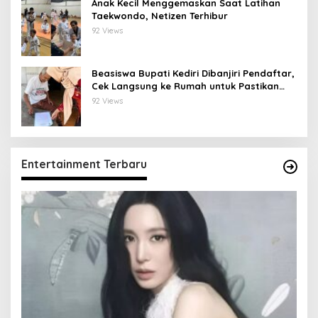
Anak Kecil Menggemaskan Saat Latihan
Taekwondo, Netizen Terhibur
92 Views
Beasiswa Bupati Kediri Dibanjiri Pendaftar,
Cek Langsung ke Rumah untuk Pastikan
Tepat Sasaran
92 Views
Entertainment Terbaru