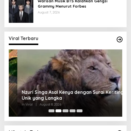
Warisan Musik BTS Kalahkan Gengsi
Grammy Menurut Forbes
August 7, 2026
Viral Terbaru
Nzuri Singa Asal Kenya dengan Surai Keriting
I
Unik yang Langka
d
In Viral
|
August 8, 2026
In 