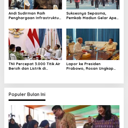
Andi Sudirman Raih
Suksesnya Sepasma,
Penghargaan Infrastruktur,
Pemkab Madiun Gelar Apel
Ekonomi Sulsel Kian
dan Senam Bersama
Melesat
TNI Percepat 3.000 Titik Air
Lapor ke Presiden
Bersih dan Listrik di
Prabowo, Rosan Ungkap
Wilayah Terluar
Progres Hilirisasi dan
Kampung Haji di Istana
Merdeka
Populer Bulan Ini