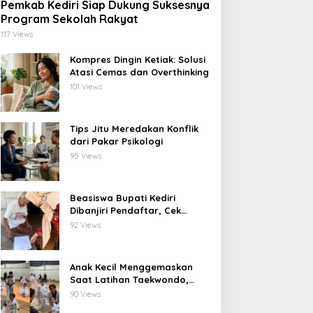
Pemkab Kediri Siap Dukung Suksesnya
Program Sekolah Rakyat
117 Views
Kompres Dingin Ketiak: Solusi
Atasi Cemas dan Overthinking
101 Views
Tips Jitu Meredakan Konflik
dari Pakar Psikologi
95 Views
Beasiswa Bupati Kediri
Dibanjiri Pendaftar, Cek
Langsung ke Rumah untuk
92 Views
Pastikan Tepat Sasaran
Anak Kecil Menggemaskan
Saat Latihan Taekwondo,
Netizen Terhibur
90 Views