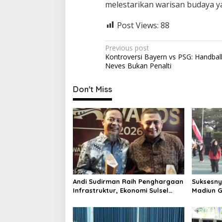
melestarikan warisan budaya y
Post Views:
88
P
Previous post
Kontroversi Bayern vs PSG: Handbal
o
Neves Bukan Penalti
s
t
Don't Miss
n
a
v
i
g
a
Andi Sudirman Raih Penghargaan
Suksesn
t
Infrastruktur, Ekonomi Sulsel
Madiun G
i
Kian Melesat
Bersama
o