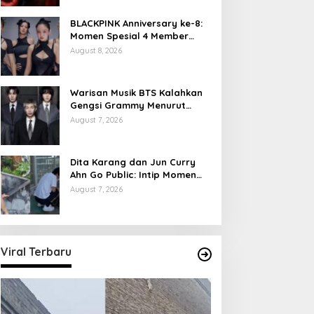
BLACKPINK Anniversary ke-8:
Momen Spesial 4 Member
Berkumpul
August 8, 2026
Warisan Musik BTS Kalahkan
Gengsi Grammy Menurut
Forbes
August 7, 2026
Dita Karang dan Jun Curry
Ahn Go Public: Intip Momen
Mesra Keduanya
August 7, 2026
Viral Terbaru