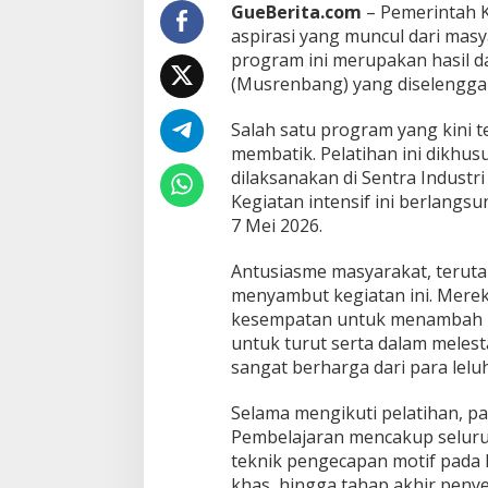
m
GueBerita.com
– Pemerintah K
p
aspirasi yang muncul dari mas
i
program ini merupakan hasil
l
(Musrenbang) yang diselengga
a
n
W
Salah satu program yang kini 
a
membatik. Pelatihan ini dikhu
r
dilaksanakan di Sentra Industr
g
Kegiatan intensif ini berlangsu
a
M
7 Mei 2026.
o
j
Antusiasme masyarakat, teruta
o
menyambut kegiatan ini. Merek
k
kesempatan untuk menambah bek
e
r
untuk turut serta dalam melest
t
sangat berharga dari para lelu
o
Selama mengikuti pelatihan, pa
Pembelajaran mencakup seluruh
teknik pengecapan motif pada
khas, hingga tahap akhir penye