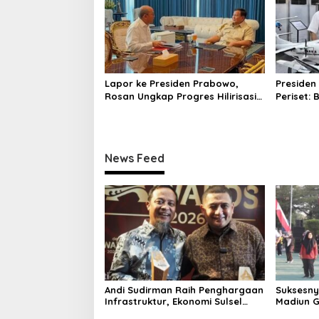
n
Lapor ke Presiden Prabowo,
Presiden
Rosan Ungkap Progres Hilirisasi
Periset:
dan Kampung Haji di Istana
Indonesi
Merdeka
News Feed
Andi Sudirman Raih Penghargaan
Suksesn
Infrastruktur, Ekonomi Sulsel
Madiun G
Kian Melesat
Bersama