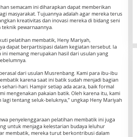
tihan semacam ini diharapkan dapat memberikan
Induk Kucing Panjat Tembok Tinggi
agi masyarakat. Tujuannya adalah agar mereka terus
di Cina demi Selamatkan Anaknya
kan kreativitas dan inovasi mereka di bidang seni
n teknik pewarnaannya.
In Viral
|
August 8, 2026
kuti pelatihan membatik, Heny Mariyah,
dapat berpartisipasi dalam kegiatan tersebut. Ia
ini memang merupakan hasil dari usulan yang
sebelumnya.
 berasal dari usulan Musrenbang. Kami para ibu-ibu
membatik karena saat ini batik sudah menjadi bagian
 sehari-hari. Hampir setiap ada acara, baik formal
mi mengenakan pakaian batik. Oleh karena itu, kami
am lagi tentang seluk-beluknya,” ungkap Heny Mariyah
ahwa penyelenggaraan pelatihan membatik ini juga
ing untuk menjaga kelestarian budaya leluhur
ar membatik, mereka turut berkontribusi dalam