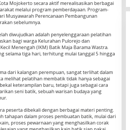
ota Mojokerto secara aktif merealisasikan berbagai
yarakat melalui program pemberdayaan. Program-
 dari Musyawarah Perencanaan Pembangunan
rakan sebelumnya.
telah diwujudkan adalah penyelenggaraan pelatihan
suskan bagi warga Kelurahan Pulorejo dan
i Kecil Menengah (IKM) Batik Maja Barama Wastra.
ng selama tiga hari, terhitung mulai tanggal 5 hingga
ma dari kalangan perempuan, sangat terlihat dalam
a melihat pelatihan membatik tidak hanya sebagai
al keterampilan baru, tetapi juga sebagai cara
arikan seni batik, sebuah warisan budaya yang
hur.
ra peserta dibekali dengan berbagai materi penting.
 tahapan dalam proses pembuatan batik, mulai dari
 kain, proses pewarnaan yang menghasilkan corak
lesaian yang menghasilkan kain batik siap pakai.