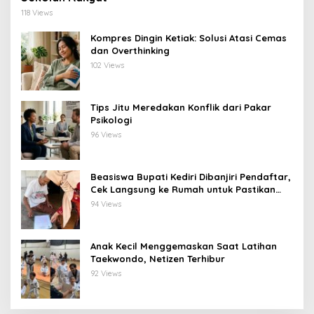
118 Views
Kompres Dingin Ketiak: Solusi Atasi Cemas
dan Overthinking
102 Views
Tips Jitu Meredakan Konflik dari Pakar
Psikologi
96 Views
Beasiswa Bupati Kediri Dibanjiri Pendaftar,
Cek Langsung ke Rumah untuk Pastikan
Tepat Sasaran
94 Views
Anak Kecil Menggemaskan Saat Latihan
Taekwondo, Netizen Terhibur
92 Views