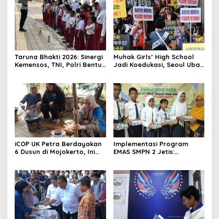
Taruna Bhakti 2026: Sinergi
Muhak Girls’ High School
Kemensos, TNI, Polri Bentuk
Jadi Koedukasi, Seoul Ubah
Karakter Siswa
8 Sekolah
iCOP UK Petra Berdayakan
Implementasi Program
6 Dusun di Mojokerto, Ini
EMAS SMPN 2 Jetis:
Hasilnya
Wujudkan Karakter
Pancasila