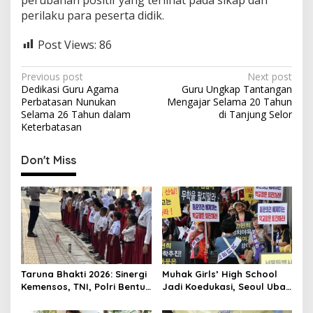
perilaku para peserta didik.
Post Views:
86
P
Previous post
Next post
Dedikasi Guru Agama
Guru Ungkap Tantangan
o
Perbatasan Nunukan
Mengajar Selama 20 Tahun
s
Selama 26 Tahun dalam
di Tanjung Selor
Keterbatasan
t
n
Don't Miss
a
v
i
g
a
t
Taruna Bhakti 2026: Sinergi
Muhak Girls’ High School
Kemensos, TNI, Polri Bentuk
Jadi Koedukasi, Seoul Ubah
i
Karakter Siswa
8 Sekolah