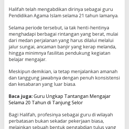
d
Halifah telah mengabdikan dirinya sebagai guru
i
k
Pendidikan Agama Islam selama 21 tahun lamanya.
a
n
Selama periode tersebut, ia tak henti-hentinya
A
menghadapi berbagai rintangan yang berat, mulai
k
dari medan perjalanan yang harus dilalui melalui
h
l
jalur sungai, ancaman banjir yang kerap melanda,
a
hingga minimnya fasilitas pendukung kegiatan
k
belajar mengajar.
A
n
Meskipun demikian, ia tetap menjalankan amanah
a
k
dan tanggung jawabnya dengan penuh konsistensi
S
dan kesabaran yang luar biasa.
e
m
Baca juga:
Guru Ungkap Tantangan Mengajar
b
Selama 20 Tahun di Tanjung Selor
a
k
u
Bagi Halifah, profesinya sebagai guru di wilayah
n
perbatasan bukan sekadar pekerjaan biasa,
g
melainkan sebuah bentuk pengabdian tulus yang