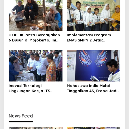
o
n
iCOP UK Petra Berdayakan
Implementasi Program
6 Dusun di Mojokerto, Ini
EMAS SMPN 2 Jetis:
Hasilnya
Wujudkan Karakter
Pancasila
Inovasi Teknologi
Mahasiswa India Mulai
Lingkungan Karya ITS
Tinggalkan AS, Eropa Jadi
Dapat Apresiasi Menteri LH
Destinasi Favorit
News Feed