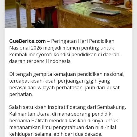
a
s
i
d
i
P
e
GueBerita.com
– Peringatan Hari Pendidikan
r
Nasional 2026 menjadi momen penting untuk
b
a
kembali menyoroti kondisi pendidikan di daerah-
t
daerah terpencil Indonesia.
a
s
Di tengah gempita kemajuan pendidikan nasional,
a
terdapat kisah-kisah perjuangan gigih yang
n
u
berasal dari wilayah perbatasan, jauh dari pusat
n
perhatian.
t
u
Salah satu kisah inspiratif datang dari Sembakung,
k
Kalimantan Utara, di mana seorang pendidik
P
e
bernama Halifah mendedikasikan dirinya untuk
n
menanamkan ilmu pengetahuan dan nilai-nilai
d
kehidupan selama lebih dari dua dekade.
i