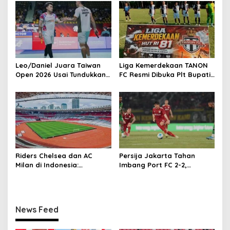
Bupati Tulungagung
o
n
Leo/Daniel Juara Taiwan
Liga Kemerdekaan TANON
Open 2026 Usai Tundukkan
FC Resmi Dibuka Plt Bupati
Ganda Malaysia
Tulungagung
Riders Chelsea dan AC
Persija Jakarta Tahan
Milan di Indonesia:
Imbang Port FC 2-2,
Permintaan Unik Milan
Comeback Dramatis!
Terungkap
News Feed