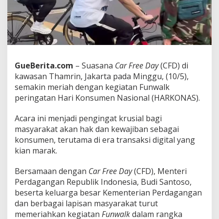
n
d
a
g
B
u
d
GueBerita.com
– Suasana
Car Free Day
(CFD) di
i
kawasan Thamrin, Jakarta pada Minggu, (10/5),
S
a
semakin meriah dengan kegiatan Funwalk
n
peringatan Hari Konsumen Nasional (HARKONAS).
t
o
Acara ini menjadi pengingat krusial bagi
s
masyarakat akan hak dan kewajiban sebagai
o
H
konsumen, terutama di era transaksi digital yang
a
kian marak.
d
i
Bersamaan dengan
Car Free Day
(CFD), Menteri
r
Perdagangan Republik Indonesia, Budi Santoso,
i
F
beserta keluarga besar Kementerian Perdagangan
u
dan berbagai lapisan masyarakat turut
n
memeriahkan kegiatan
Funwalk
dalam rangka
w