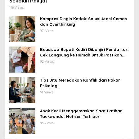
Sekolah Rakyat
116 Views
Kompres Dingin Ketiak: Solusi Atasi Cemas
dan Overthinking
101 Views
Beasiswa Bupati Kediri Dibanjiri Pendaftar,
Cek Langsung ke Rumah untuk Pastikan
Tepat Sasaran
92 Views
Tips Jitu Meredakan Konflik dari Pakar
Psikologi
91 Views
Anak Kecil Menggemaskan Saat Latihan
Taekwondo, Netizen Terhibur
86 Views