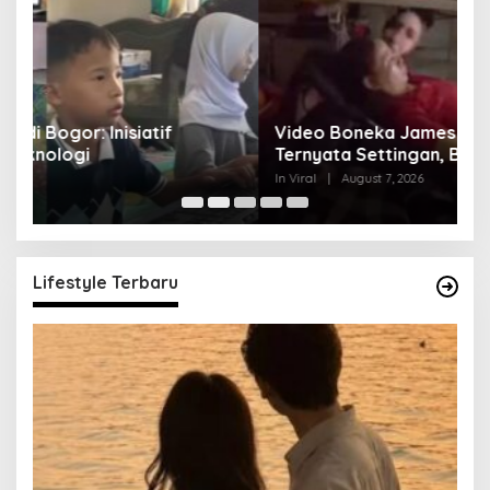
Video Boneka James CORTIS Bergerak
S
Ternyata Settingan, Bukan Mistis
P
In Viral
|
August 7, 2026
In 
Lifestyle Terbaru