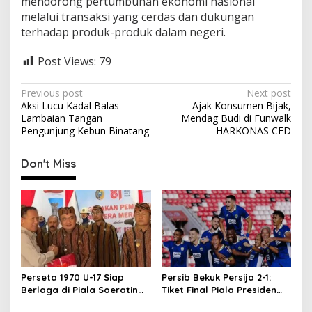
mendorong pertumbuhan ekonomi nasional
melalui transaksi yang cerdas dan dukungan
terhadap produk-produk dalam negeri.
Post Views:
79
P
Previous post
Next post
Aksi Lucu Kadal Balas
Ajak Konsumen Bijak,
o
Lambaian Tangan
Mendag Budi di Funwalk
s
Pengunjung Kebun Binatang
HARKONAS CFD
t
Don't Miss
n
a
v
i
g
a
Perseta 1970 U-17 Siap
Persib Bekuk Persija 2-1:
t
Berlaga di Piala Soeratin
Tiket Final Piala Presiden
Jatim, Dapat Restu Plt
2026 di Tangan
i