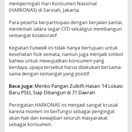
memperingati Hari Konsumen Nasional
a
(HARKONAS) di Sarinah, Jakarta.
l
k
H
Para peserta berpartisipasi dengan berjalan santai,
A
menikmati udara segar CFD sekaligus membangun
R
semangat kolaboratif.
K
O
N
Kegiatan
Funwalk
ini tidak hanya bertujuan untuk
A
kesehatan fisik semata, namun juga menjadi simbol
S
bahwa untuk mewujudkan konsumen yang
C
berdaya, upaya tersebut harus dilakukan bersama-
F
sama dengan semangat yang positif.
D
Baca juga:
Menko Pangan Zulkifli Hasan: 14 Lokasi
Baru PSEL Siap Dibangun di 71 Daerah
Peringatan HARKONAS ini menjadi sangat krusial
karena momen ini berfungsi sebagai pengingat
akan hak dan kewajiban seluruh masyarakat
sebagai konsumen.