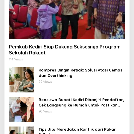
Pemkab Kediri Siap Dukung Suksesnya Program
Sekolah Rakyat
114 Views
Kompres Dingin Ketiak: Solusi Atasi Cemas
dan Overthinking
99 Views
Beasiswa Bupati Kediri Dibanjiri Pendaftar,
Cek Langsung ke Rumah untuk Pastikan
Tepat Sasaran
90 Views
Tips Jitu Meredakan Konflik dari Pakar