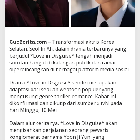
a
s
P
e
n
a
m
GueBerita.com
– Transformasi aktris Korea
p
Selatan, Seol In Ah, dalam drama terbarunya yang
i
l
berjudul *Love in Disguise* tengah menjadi
a
sorotan hangat di kalangan publik dan ramai
n
diperbincangkan di berbagai platform media sosial.
n
y
Drama *Love in Disguise* sendiri merupakan
a
d
adaptasi dari sebuah webtoon populer yang
i
mengusung genre thriller-romance. Kabar ini
L
dikonfirmasi dan dikutip dari sumber x tvN pada
o
hari Minggu, 10 Mei.
v
e
i
Dalam alur ceritanya, *Love in Disguise* akan
n
mengisahkan perjalanan seorang pewaris
D
konglomerat bernama Yoon Ji Yun, yang
i