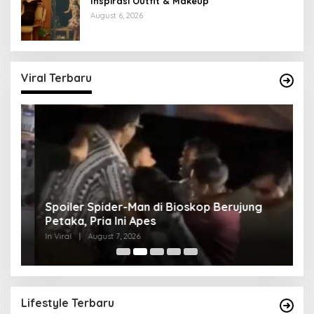
Inspirasi Outfit & Makeup
August 6, 2026
Viral Terbaru
Spoiler Spider-Man di Bioskop Berujung
K
Petaka, Pria Ini Apes
Lo
In Viral
|
August 7, 2026
In 
Lifestyle Terbaru