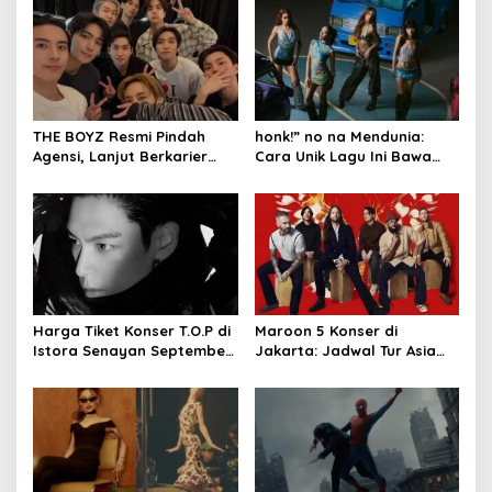
a
v
i
g
a
THE BOYZ Resmi Pindah
honk!” no na Mendunia:
t
Agensi, Lanjut Berkarier
Cara Unik Lagu Ini Bawa
dengan 9 Anggota
Budaya Indonesia
i
o
n
Harga Tiket Konser T.O.P di
Maroon 5 Konser di
Istora Senayan September
Jakarta: Jadwal Tur Asia
2026
2027 Resmi Dirilis