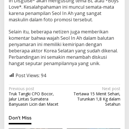
in Disguise* akan mengusung tema BL atau *Boys
Love*. Kesalahpahaman ini muncul semata-mata
karena penampilan Seol In Ah yang sangat
maskulin dalam foto promosi tersebut.
Selain itu, beberapa netizen juga memberikan
komentar bahwa wajah Seol In Ah dalam balutan
penyamaran ini memiliki kemiripan dengan
beberapa aktor Korea Selatan yang sudah dikenal.
Perbandingan ini semakin menambah diskusi
hangat seputar penampilannya yang unik.
Post Views:
94
P
Previous post
Next post
Truk Tangki CPO Bocor,
Tertawa 15 Menit Sehari,
o
Jalur Lintas Sumatera
Turunkan 1,8 Kg dalam
s
Banyuasin Licin dan Macet
Setahun
t
Don't Miss
n