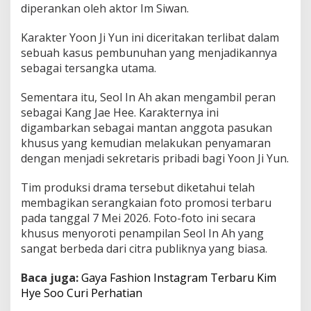
diperankan oleh aktor Im Siwan.
s
g
u
Karakter Yoon Ji Yun ini diceritakan terlibat dalam
i
sebuah kasus pembunuhan yang menjadikannya
s
sebagai tersangka utama.
e
,
Sementara itu, Seol In Ah akan mengambil peran
D
i
sebagai Kang Jae Hee. Karakternya ini
s
digambarkan sebagai mantan anggota pasukan
e
khusus yang kemudian melakukan penyamaran
b
dengan menjadi sekretaris pribadi bagi Yoon Ji Yun.
u
t
M
Tim produksi drama tersebut diketahui telah
i
membagikan serangkaian foto promosi terbaru
r
pada tanggal 7 Mei 2026. Foto-foto ini secara
i
khusus menyoroti penampilan Seol In Ah yang
p
sangat berbeda dari citra publiknya yang biasa.
A
k
t
Baca juga:
Gaya Fashion Instagram Terbaru Kim
o
Hye Soo Curi Perhatian
r
K