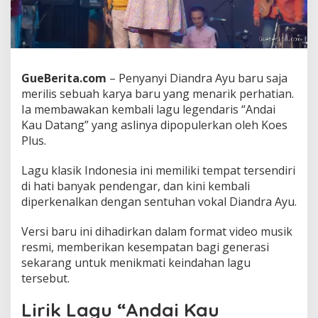
a
n
g
K
e
m
GueBerita.com
– Penyanyi Diandra Ayu baru saja
b
merilis sebuah karya baru yang menarik perhatian.
a
Ia membawakan kembali lagu legendaris “Andai
l
Kau Datang” yang aslinya dipopulerkan oleh Koes
i
D
Plus.
i
b
Lagu klasik Indonesia ini memiliki tempat tersendiri
a
di hati banyak pendengar, dan kini kembali
w
diperkenalkan dengan sentuhan vokal Diandra Ayu.
a
k
a
Versi baru ini dihadirkan dalam format video musik
n
resmi, memberikan kesempatan bagi generasi
D
sekarang untuk menikmati keindahan lagu
i
tersebut.
a
n
d
Lirik Lagu “Andai Kau
r