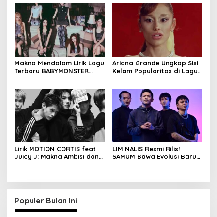
Makna Mendalam Lirik Lagu
Ariana Grande Ungkap Sisi
Terbaru BABYMONSTER
Kelam Popularitas di Lagu
MOON, Penuh Percaya Diri
Petal, Ini Lirik dan Artinya
Lirik MOTION CORTIS feat
LIMINALIS Resmi Rilis!
Juicy J: Makna Ambisi dan
SAMUM Bawa Evolusi Baru
Kecepatan
Metalcore Indonesia
Populer Bulan Ini