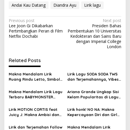
Andai Kau Datang
Diandra Ayu
Lirik lagu
P
Previous post
Next post
Lee Joon Gi Dikabarkan
Presiden Bahas
o
Pertimbangkan Peran di Film
Pembentukan 10 Universitas
s
Netflix Dochabi
Kedokteran dan Sains Baru
dengan Imperial College
t
London
n
Related Posts
a
v
Makna Mendalam Lirik
Lirik Lagu SODA SODA TWS
i
Ruang Rindu Letto, Simbol
dan Terjemahannya, Vibes
g
Cinta dan Keikhlasan
Segar Bikin Baper
Makna Mendalam Lirik Lagu
Ariana Grande Ungkap Sisi
a
Terbaru BABYMONSTER
Kelam Popularitas di Lagu
t
MOON, Penuh Percaya Diri
Petal, Ini Lirik dan Artinya
i
Lirik MOTION CORTIS feat
Lirik honk! NO NA: Makna
Juicy J: Makna Ambisi dan
Kepercayaan Diri dan Girl
o
Kecepatan
Power Lengkap
n
Lirik dan Terjemahan Follow
Makna Mendalam Lirik