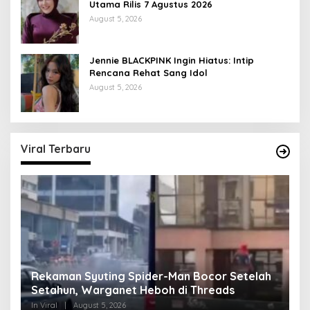
Utama Rilis 7 Agustus 2026
August 5, 2026
Jennie BLACKPINK Ingin Hiatus: Intip
Rencana Rehat Sang Idol
August 5, 2026
Viral Terbaru
Rekaman Syuting Spider-Man Bocor Setelah
K
Setahun, Warganet Heboh di Threads
Be
In Viral
|
August 5, 2026
In 