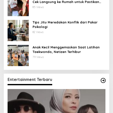
Cek Langsung ke Rumah untuk Pastikan
Tepat Sasaran
85 Views
Tips Jitu Meredakan Konflik dari Pakar
Psikologi
82 Views
Anak Kecil Menggemaskan Saat Latihan
Taekwondo, Netizen Terhibur
79 Views
Entertainment Terbaru