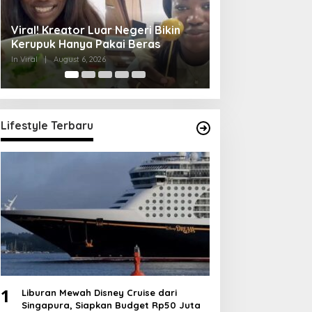
Yurizal Meninggal Usai Menunggu
Aksi Viral Satpa
8 Jam di RS, Begini Kronologinya
Motor Murid Sesu
Merek
In Viral
|
August 6, 2026
In Viral
|
August 6, 202
Lifestyle Terbaru
1
Liburan Mewah Disney Cruise dari
Singapura, Siapkan Budget Rp50 Juta