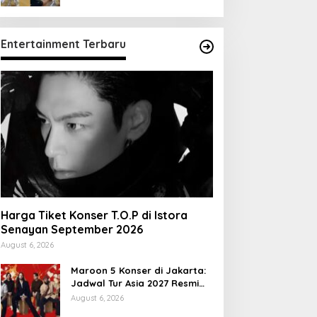
Entertainment Terbaru
Harga Tiket Konser T.O.P di Istora
Senayan September 2026
August 6, 2026
Maroon 5 Konser di Jakarta:
Jadwal Tur Asia 2027 Resmi
Dirilis
August 6, 2026