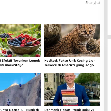
Shanghai
Viral! Kreator Luar Negeri Bikin
Kerupuk Hanya Pakai Beras
In Viral
|
August 6, 2026
i Efektif Turunkan Lemak
Kodkod: Fakta Unik Kucing Liar
Ini Khasiatnya
Terkecil di Amerika yang Jago
Sembunyi
unta Negra: Uji Nyali di
Denmark Hapus Pajak Buku 25