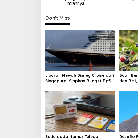
s
Ilmiahnya
t
Don't Miss
n
a
v
i
g
a
t
Liburan Mewah Disney Cruise dari
Buah Ber
i
Singapura, Siapkan Budget Rp50
dan BMI, 
Juta
o
n
Setia pada Nomor Telepon
Desafio P