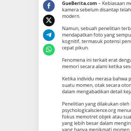
e
GueBerita.com
– Kebiasaan m
n
kamera sebelum disantap telah 
g
modern.
g
a
n
Namun, sebuah penelitian ter
g
mendapatkan foto yang sempur
g
kognitif, termasuk potensi pen
u
cepat pikun.
I
n
g
Fenomena ini terkait erat den
a
memori secara alami ketika se
t
a
Ketika individu merasa bahwa 
n
suatu momen, otak secara oto
dalam mengabadikan detail keja
Penelitian yang dilakukan oleh F
psychologicalscience.org menun
fokus memotret objek atau suas
yang lebih besar dalam mengin
yang hanya menikmati momen t