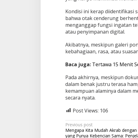
Kondisi ini kerap diidentifikasi
bahwa otak cenderung berhen
menganggap fungsi ingatan tela
atau penyimpanan digital.
Akibatnya, meskipun galeri pon
kebahagiaan, rasa, atau suasan
Baca juga:
Tertawa 15 Menit S
Pada akhirnya, meskipun dokum
dalam benak justru terasa hamp
kemampuan alaminya dalam me
secara nyata.
Post Views:
106
P
Previous post
Mengapa Kita Mudah Akrab dengan
o
yang Punya Kebencian Sama: Penje