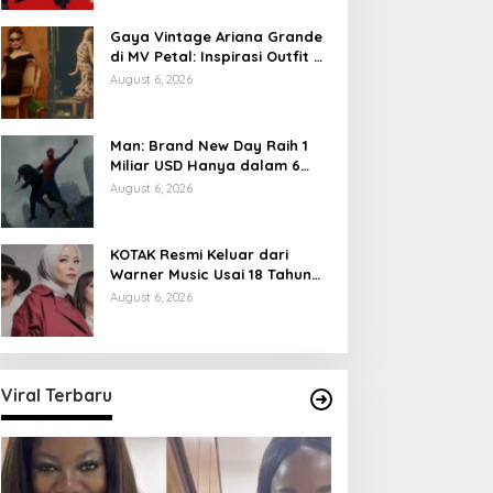
Gaya Vintage Ariana Grande
di MV Petal: Inspirasi Outfit &
Makeup
August 6, 2026
Man: Brand New Day Raih 1
Miliar USD Hanya dalam 6
Hari
August 6, 2026
KOTAK Resmi Keluar dari
Warner Music Usai 18 Tahun
Berkarya
August 6, 2026
Viral Terbaru