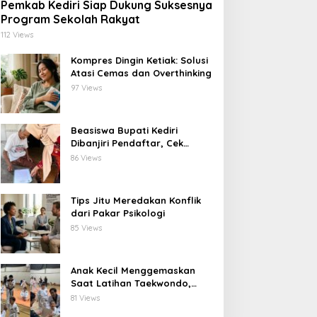
Pemkab Kediri Siap Dukung Suksesnya
Program Sekolah Rakyat
112 Views
Kompres Dingin Ketiak: Solusi
Atasi Cemas dan Overthinking
97 Views
Beasiswa Bupati Kediri
Dibanjiri Pendaftar, Cek
Langsung ke Rumah untuk
86 Views
Pastikan Tepat Sasaran
Tips Jitu Meredakan Konflik
dari Pakar Psikologi
85 Views
Anak Kecil Menggemaskan
Saat Latihan Taekwondo,
Netizen Terhibur
81 Views