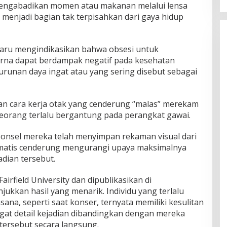
engabadikan momen atau makanan melalui lensa
menjadi bagian tak terpisahkan dari gaya hidup
baru mengindikasikan bahwa obsesi untuk
na dapat berdampak negatif pada kesehatan
urunan daya ingat atau yang sering disebut sebagai
gan cara kerja otak yang cenderung “malas” merekam
seorang terlalu bergantung pada perangkat gawai.
ponsel mereka telah menyimpan rekaman visual dari
matis cenderung mengurangi upaya maksimalnya
dian tersebut.
airfield University dan dipublikasikan di
jukkan hasil yang menarik. Individu yang terlalu
ana, seperti saat konser, ternyata memiliki kesulitan
gat detail kejadian dibandingkan dengan mereka
ersebut secara langsung.