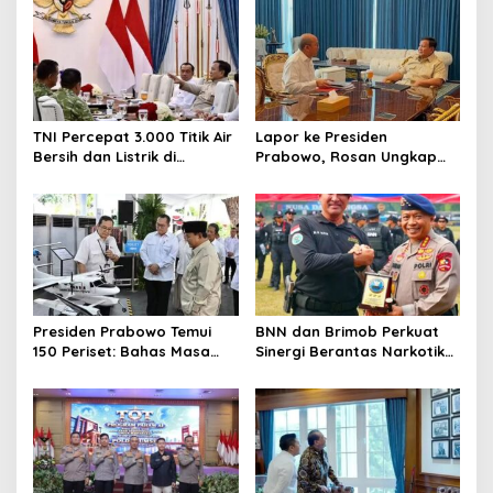
v
i
g
a
t
TNI Percepat 3.000 Titik Air
Lapor ke Presiden
Bersih dan Listrik di
Prabowo, Rosan Ungkap
i
Wilayah Terluar
Progres Hilirisasi dan
o
Kampung Haji di Istana
Merdeka
n
Presiden Prabowo Temui
BNN dan Brimob Perkuat
150 Periset: Bahas Masa
Sinergi Berantas Narkotika
Depan Riset Indonesia
Lewat Simulasi RPE