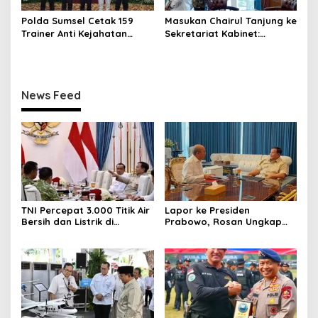
Polda Sumsel Cetak 159
Masukan Chairul Tanjung ke
Trainer Anti Kejahatan
Sekretariat Kabinet:
Siber, Fokus Edukasi Digital
Strategi Perbankan &
Wirausaha
News Feed
TNI Percepat 3.000 Titik Air
Lapor ke Presiden
Bersih dan Listrik di
Prabowo, Rosan Ungkap
Wilayah Terluar
Progres Hilirisasi dan
Kampung Haji di Istana
Merdeka