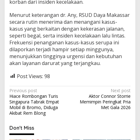
korban dari insiden kecelakaan.
Menurut keterangan dr. Any, RSUD Daya Makassar
secara rutin menerima dan menangani kasus-
kasus yang berkaitan dengan kekerasan jalanan,
seperti begal, serta insiden kecelakaan lalu lintas.
Frekuensi penanganan kasus-kasus serupa ini
dilaporkan terjadi hampir setiap minggunya,
menunjukkan tingginya urgensi dan kebutuhan
akan layanan darurat yang terjangkau.
Post Views:
98
P
Previous post
Next post
Hiace Rombongan Turis
Aktor Connor Storrie
o
Singapura Tabrak Empat
Memimpin Peringkat Pria
s
Mobil di Bromo, Diduga
Met Gala 2026
Akibat Rem Blong
t
n
Don't Miss
a