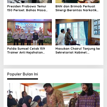
Presiden Prabowo Temui
BNN dan Brimob Perkuat
150 Periset: Bahas Masa
Sinergi Berantas Narkotika
Depan Riset Indonesia
Lewat Simulasi RPE
Polda Sumsel Cetak 159
Masukan Chairul Tanjung ke
Trainer Anti Kejahatan
Sekretariat Kabinet:
Siber, Fokus Edukasi Digital
Strategi Perbankan &
Wirausaha
Populer Bulan Ini