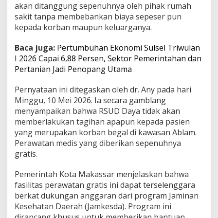
akan ditanggung sepenuhnya oleh pihak rumah
n
sakit tanpa membebankan biaya sepeser pun
G
r
kepada korban maupun keluarganya.
a
t
Baca juga:
Pertumbuhan Ekonomi Sulsel Triwulan
i
I 2026 Capai 6,88 Persen, Sektor Pemerintahan dan
s
Pertanian Jadi Penopang Utama
d
i
R
Pernyataan ini ditegaskan oleh dr. Any pada hari
S
Minggu, 10 Mei 2026. Ia secara gamblang
U
menyampaikan bahwa RSUD Daya tidak akan
D
memberlakukan tagihan apapun kepada pasien
D
a
yang merupakan korban begal di kawasan Ablam.
y
Perawatan medis yang diberikan sepenuhnya
a
gratis.
Pemerintah Kota Makassar menjelaskan bahwa
fasilitas perawatan gratis ini dapat terselenggara
berkat dukungan anggaran dari program Jaminan
Kesehatan Daerah (Jamkesda). Program ini
dirancang khusus untuk memberikan bantuan