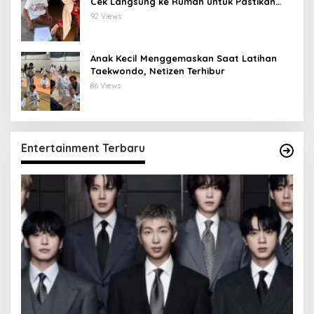
Cek Langsung ke Rumah untuk Pastikan
Tepat Sasaran
92 Views
Anak Kecil Menggemaskan Saat Latihan
Taekwondo, Netizen Terhibur
86 Views
Entertainment Terbaru