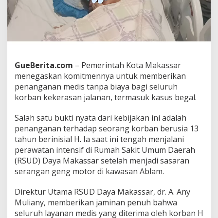
n
K
o
r
b
a
n
GueBerita.com
– Pemerintah Kota Makassar
B
menegaskan komitmennya untuk memberikan
e
g
penanganan medis tanpa biaya bagi seluruh
a
korban kekerasan jalanan, termasuk kasus begal.
l
D
Salah satu bukti nyata dari kebijakan ini adalah
a
penanganan terhadap seorang korban berusia 13
p
a
tahun berinisial H. Ia saat ini tengah menjalani
t
perawatan intensif di Rumah Sakit Umum Daerah
P
(RSUD) Daya Makassar setelah menjadi sasaran
e
serangan geng motor di kawasan Ablam.
r
a
w
Direktur Utama RSUD Daya Makassar, dr. A. Any
a
Muliany, memberikan jaminan penuh bahwa
t
seluruh layanan medis yang diterima oleh korban H
a