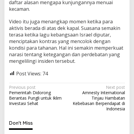
daftar alasan mengapa kunjungannya menuai
kecaman.
Video itu juga menangkap momen ketika para
aktivis berada di atas dek kapal. Suasana semakin
terasa ketika lagu kebangsaan Israel diputar,
menciptakan kontras yang mencolok dengan
kondisi para tahanan. Hal ini semakin memperkuat
narasi tentang ketegangan dan perdebatan yang
mengelilingi insiden tersebut.
Post Views:
74
P
Previous post
Next post
Pemerintah Didorong
Amnesty International
o
Berantas Pungli untuk Iklim
Tinjau Hambatan
s
Investasi Sehat
Kebebasan Berpendapat di
Indonesia
t
n
Don't Miss
a