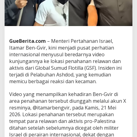
e
l
S
a
a
t
R
GueBerita.com
– Menteri Pertahanan Israel,
e
Itamar Ben-Gvir, kini menjadi pusat perhatian
l
a
internasional menyusul beredarnya video
w
kunjungannya ke lokasi penahanan relawan dan
a
aktivis dari Global Sumud Flotilla (GSF). Insiden ini
n
terjadi di Pelabuhan Ashdod, yang kemudian
G
memicu berbagai reaksi dan kecaman.
S
F
D
Video yang menampilkan kehadiran Ben-Gvir di
i
area penahanan tersebut diunggah melalui akun X
t
resminya, @itamarbengvir, pada Kamis, 21 Mei
a
2026. Lokasi penahanan tersebut merupakan
h
a
tempat para relawan dan aktivis pro-Palestina
n
ditahan setelah sebelumnya dicegat oleh militer
,
Israel di perairan internasional, dekat dengan
A