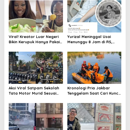
v
i
g
a
t
Viral! Kreator Luar Negeri
Yurizal Meninggal Usai
Bikin Kerupuk Hanya Pakai
Menunggu 8 Jam di RS,
i
Beras
Begini Kronologinya
o
n
Aksi Viral Satpam Sekolah
Kronologi Pria Jakbar
Tata Motor Murid Sesuai
Tenggelam Saat Cari Kunci
Jenis dan Merek
Motor di Kali