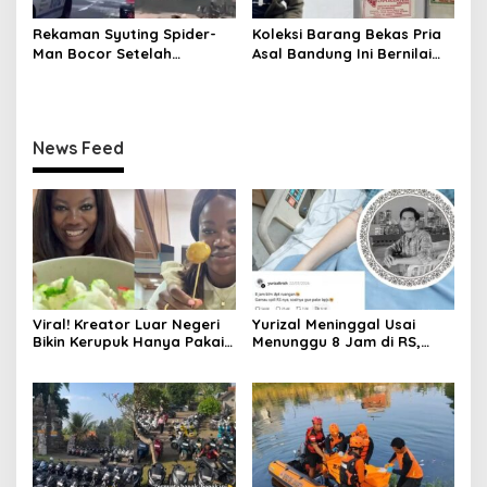
Rekaman Syuting Spider-
Koleksi Barang Bekas Pria
Man Bocor Setelah
Asal Bandung Ini Bernilai
Setahun, Warganet Heboh
Fantastis
di Threads
News Feed
Viral! Kreator Luar Negeri
Yurizal Meninggal Usai
Bikin Kerupuk Hanya Pakai
Menunggu 8 Jam di RS,
Beras
Begini Kronologinya