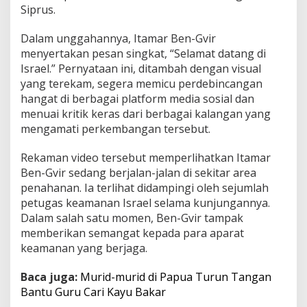
Siprus.
k
t
i
Dalam unggahannya, Itamar Ben-Gvir
v
menyertakan pesan singkat, “Selamat datang di
i
Israel.” Pernyataan ini, ditambah dengan visual
s
yang terekam, segera memicu perdebincangan
P
r
hangat di berbagai platform media sosial dan
o
menuai kritik keras dari berbagai kalangan yang
-
mengamati perkembangan tersebut.
P
a
Rekaman video tersebut memperlihatkan Itamar
l
e
Ben-Gvir sedang berjalan-jalan di sekitar area
s
penahanan. Ia terlihat didampingi oleh sejumlah
t
petugas keamanan Israel selama kunjungannya.
i
Dalam salah satu momen, Ben-Gvir tampak
n
memberikan semangat kepada para aparat
a
D
keamanan yang berjaga.
i
p
Baca juga:
Murid-murid di Papua Turun Tangan
a
Bantu Guru Cari Kayu Bakar
k
s