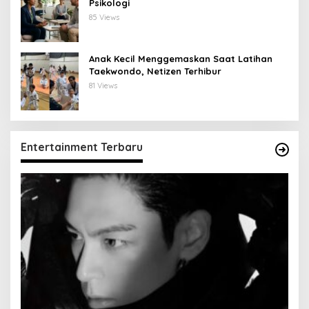
Psikologi
85 Views
Anak Kecil Menggemaskan Saat Latihan
Taekwondo, Netizen Terhibur
81 Views
Entertainment Terbaru