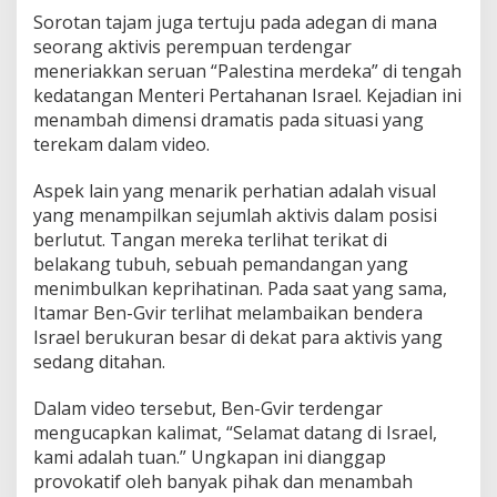
a
Sorotan tajam juga tertuju pada adegan di mana
B
seorang aktivis perempuan terdengar
e
meneriakkan seruan “Palestina merdeka” di tengah
r
kedatangan Menteri Pertahanan Israel. Kejadian ini
l
menambah dimensi dramatis pada situasi yang
u
t
terekam dalam video.
u
t
Aspek lain yang menarik perhatian adalah visual
yang menampilkan sejumlah aktivis dalam posisi
berlutut. Tangan mereka terlihat terikat di
belakang tubuh, sebuah pemandangan yang
menimbulkan keprihatinan. Pada saat yang sama,
Itamar Ben-Gvir terlihat melambaikan bendera
Israel berukuran besar di dekat para aktivis yang
sedang ditahan.
Dalam video tersebut, Ben-Gvir terdengar
mengucapkan kalimat, “Selamat datang di Israel,
kami adalah tuan.” Ungkapan ini dianggap
provokatif oleh banyak pihak dan menambah