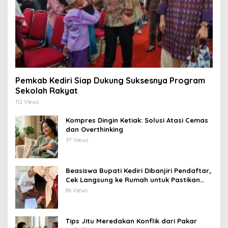
Pemkab Kediri Siap Dukung Suksesnya Program
Sekolah Rakyat
112 Views
Kompres Dingin Ketiak: Solusi Atasi Cemas
dan Overthinking
97 Views
Beasiswa Bupati Kediri Dibanjiri Pendaftar,
Cek Langsung ke Rumah untuk Pastikan
Tepat Sasaran
86 Views
Tips Jitu Meredakan Konflik dari Pakar