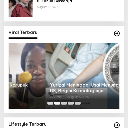
18 Tahun Berkarya
August 6, 2026
Viral Terbaru
Yurizal Meninggal Usai Menunggu 8 Jam di
A
RS, Begini Kronologinya
S
In Viral
|
August 6, 2026
In 
Lifestyle Terbaru