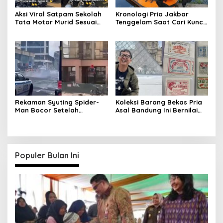
Aksi Viral Satpam Sekolah
Kronologi Pria Jakbar
Tata Motor Murid Sesuai
Tenggelam Saat Cari Kunci
Jenis dan Merek
Motor di Kali
Rekaman Syuting Spider-
Koleksi Barang Bekas Pria
Man Bocor Setelah
Asal Bandung Ini Bernilai
Setahun, Warganet Heboh
Fantastis
di Threads
Populer Bulan Ini