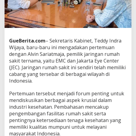
s
P
e
n
g
e
m
GueBerita.com
– Sekretaris Kabinet, Teddy Indra
b
Wijaya, baru-baru ini mengadakan pertemuan
a
n
dengan Alvin Sariatmaja, pemilik jaringan rumah
g
sakit ternama, yaitu EMC dan Jakarta Eye Center
a
(JEC). Jaringan rumah sakit ini sendiri telah memiliki
n
cabang yang tersebar di berbagai wilayah di
I
Indonesia.
n
d
u
Pertemuan tersebut menjadi forum penting untuk
s
mendiskusikan berbagai aspek krusial dalam
t
industri kesehatan. Pembahasan mencakup
r
pengembangan fasilitas rumah sakit serta
i
K
pentingnya ketersediaan tenaga kesehatan yang
e
memiliki kualitas mumpuni untuk melayani
s
masyarakat Indonesia.
e