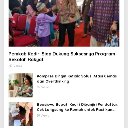
Pemkab Kediri Siap Dukung Suksesnya Program
Sekolah Rakyat
112 Views
Kompres Dingin Ketiak: Solusi Atasi Cemas
dan Overthinking
97 Views
Beasiswa Bupati Kediri Dibanjiri Pendaftar,
Cek Langsung ke Rumah untuk Pastikan
Tepat Sasaran
88 Views