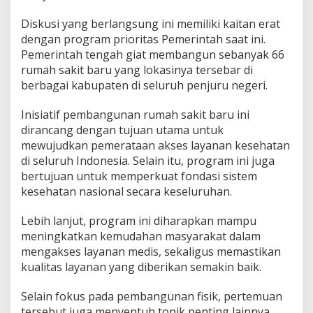
h
Diskusi yang berlangsung ini memiliki kaitan erat
a
t
dengan program prioritas Pemerintah saat ini.
a
Pemerintah tengah giat membangun sebanyak 66
n
rumah sakit baru yang lokasinya tersebar di
d
berbagai kabupaten di seluruh penjuru negeri.
e
n
g
Inisiatif pembangunan rumah sakit baru ini
a
dirancang dengan tujuan utama untuk
n
mewujudkan pemerataan akses layanan kesehatan
P
di seluruh Indonesia. Selain itu, program ini juga
e
m
bertujuan untuk memperkuat fondasi sistem
i
kesehatan nasional secara keseluruhan.
l
i
Lebih lanjut, program ini diharapkan mampu
k
meningkatkan kemudahan masyarakat dalam
E
M
mengakses layanan medis, sekaligus memastikan
C
kualitas layanan yang diberikan semakin baik.
d
a
Selain fokus pada pembangunan fisik, pertemuan
n
tersebut juga menyentuh topik penting lainnya,
J