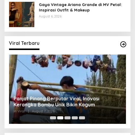
Gaya Vintage Ariana Grande di MV Petal:
Inspirasi Outfit & Makeup
August 6, 2026
Viral Terbaru
Panjat Pinang Berputar Viral, Inovasi
L
Kerangka Bambu Unik Bikin Kagum
E
In Viral
|
August 7, 2026
In 