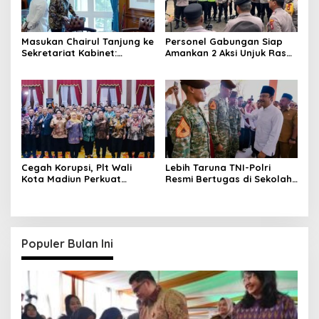
Masukan Chairul Tanjung ke
Personel Gabungan Siap
Sekretariat Kabinet:
Amankan 2 Aksi Unjuk Rasa
Strategi Perbankan &
di Jakarta Pusat
Wirausaha
Cegah Korupsi, Plt Wali
Lebih Taruna TNI-Polri
Kota Madiun Perkuat
Resmi Bertugas di Sekolah
Integritas di Rakor Kepala
Rakyat
Daerah
Populer Bulan Ini