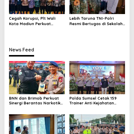
Cegah Korupsi, Plt Wali
Lebih Taruna TNI-Polri
Kota Madiun Perkuat
Resmi Bertugas di Sekolah
Integritas di Rakor Kepala
Rakyat
Daerah
News Feed
BNN dan Brimob Perkuat
Polda Sumsel Cetak 159
Sinergi Berantas Narkotika
Trainer Anti Kejahatan
Lewat Simulasi RPE
Siber, Fokus Edukasi Digital