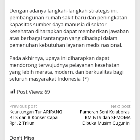
Dengan adanya langkah-langkah strategis ini,
pembangunan rumah sakit baru dan peningkatan
kapasitas sumber daya manusia di sektor
kesehatan diharapkan dapat memberikan jawaban
atas berbagai tantangan yang dihadapi dalam
pemenuhan kebutuhan layanan medis nasional.
Pada akhirnya, upaya ini diharapkan dapat
mendorong terwujudnya pelayanan kesehatan
yang lebih merata, modern, dan berkualitas bagi
seluruh masyarakat Indonesia. (*)
Post Views:
69
P
Previous post
Next post
Keuntungan Tur ARIRANG
Pameran Seni Kolaborasi
o
BTS dari 8 Konser Capai
RM BTS dan SFMOMA
s
Rp1,2 Triliun
Dibuka Musim Gugur Ini
t
Don't Miss