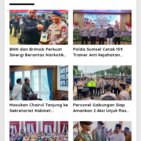
n
a
v
i
g
a
BNN dan Brimob Perkuat
Polda Sumsel Cetak 159
t
Sinergi Berantas Narkotika
Trainer Anti Kejahatan
Lewat Simulasi RPE
Siber, Fokus Edukasi Digital
i
o
n
Masukan Chairul Tanjung ke
Personel Gabungan Siap
Sekretariat Kabinet:
Amankan 2 Aksi Unjuk Rasa
Strategi Perbankan &
di Jakarta Pusat
Wirausaha