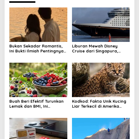
Bukan Sekadar Romantis,
Liburan Mewah Disney
Ini Bukti Ilmiah Pentingnya
Cruise dari Singapura,
Apresiasi Pasangan
Siapkan Budget Rp50 Juta
Buah Beri Efektif Turunkan
Kodkod: Fakta Unik Kucing
Lemak dan BMI, Ini
Liar Terkecil di Amerika
Khasiatnya
yang Jago Sembunyi