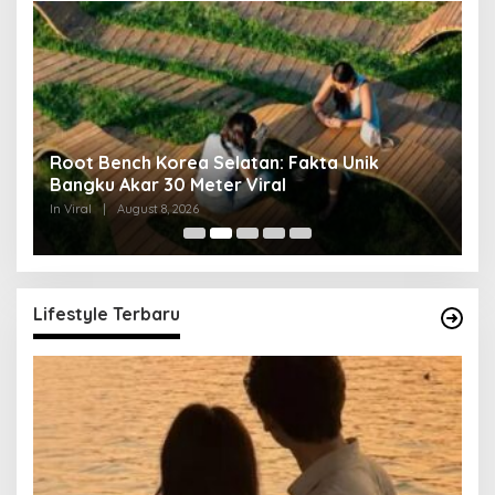
Root Bench Korea Selatan: Fakta Unik
N
Bangku Akar 30 Meter Viral
U
In Viral
|
August 8, 2026
In 
Lifestyle Terbaru