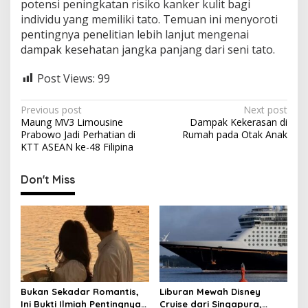
potensi peningkatan risiko kanker kulit bagi
individu yang memiliki tato. Temuan ini menyoroti
pentingnya penelitian lebih lanjut mengenai
dampak kesehatan jangka panjang dari seni tato.
Post Views:
99
P
Previous post
Next post
Maung MV3 Limousine
Dampak Kekerasan di
o
Prabowo Jadi Perhatian di
Rumah pada Otak Anak
s
KTT ASEAN ke-48 Filipina
t
Don't Miss
n
a
v
i
g
a
Bukan Sekadar Romantis,
Liburan Mewah Disney
t
Ini Bukti Ilmiah Pentingnya
Cruise dari Singapura,