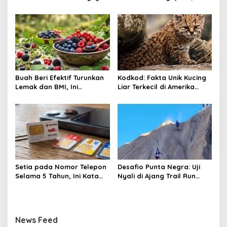
Apresiasi Pasangan
Siapkan Budget Rp50 Juta
i
o
n
Buah Beri Efektif Turunkan
Kodkod: Fakta Unik Kucing
Lemak dan BMI, Ini
Liar Terkecil di Amerika
Khasiatnya
yang Jago Sembunyi
Setia pada Nomor Telepon
Desafio Punta Negra: Uji
Selama 5 Tahun, Ini Kata
Nyali di Ajang Trail Run
Pakar!
Tersulit Argentina
News Feed