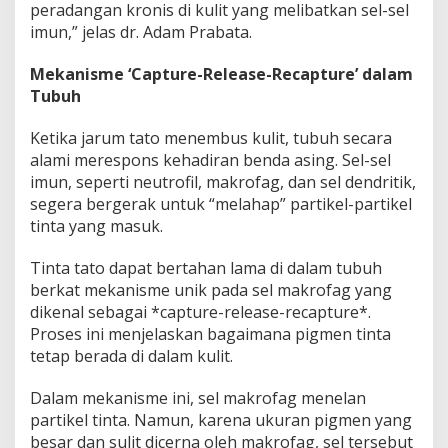
peradangan kronis di kulit yang melibatkan sel-sel
a
imun,” jelas dr. Adam Prabata.
h
a
n
Mekanisme ‘Capture-Release-Recapture’ dalam
L
Tubuh
a
m
Ketika jarum tato menembus kulit, tubuh secara
a
alami merespons kehadiran benda asing. Sel-sel
imun, seperti neutrofil, makrofag, dan sel dendritik,
segera bergerak untuk “melahap” partikel-partikel
tinta yang masuk.
Tinta tato dapat bertahan lama di dalam tubuh
berkat mekanisme unik pada sel makrofag yang
dikenal sebagai *capture-release-recapture*.
Proses ini menjelaskan bagaimana pigmen tinta
tetap berada di dalam kulit.
Dalam mekanisme ini, sel makrofag menelan
partikel tinta. Namun, karena ukuran pigmen yang
besar dan sulit dicerna oleh makrofag, sel tersebut