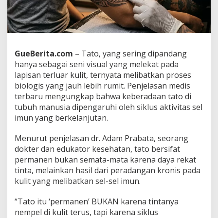
l
m
i
a
h
d
GueBerita.com
– Tato, yang sering dipandang
i
hanya sebagai seni visual yang melekat pada
B
lapisan terluar kulit, ternyata melibatkan proses
a
biologis yang jauh lebih rumit. Penjelasan medis
l
i
terbaru mengungkap bahwa keberadaan tato di
k
tubuh manusia dipengaruhi oleh siklus aktivitas sel
T
imun yang berkelanjutan.
i
n
Menurut penjelasan dr. Adam Prabata, seorang
t
a
dokter dan edukator kesehatan, tato bersifat
y
permanen bukan semata-mata karena daya rekat
a
tinta, melainkan hasil dari peradangan kronis pada
n
kulit yang melibatkan sel-sel imun.
g
B
e
“Tato itu ‘permanen’ BUKAN karena tintanya
r
nempel di kulit terus, tapi karena siklus
t