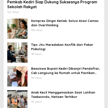
Pemkab Kediri Siap Dukung Suksesnya Program
Sekolah Rakyat
122 Views
Kompres Dingin Ketiak: Solusi Atasi Cemas
dan Overthinking
103 Views
Tips Jitu Meredakan Konflik dari Pakar
Psikologi
98 Views
Beasiswa Bupati Kediri Dibanjiri Pendaftar,
Cek Langsung ke Rumah untuk Pastikan
Tepat Sasaran
94 Views
Anak Kecil Menggemaskan Saat Latihan
Taekwondo, Netizen Terhibur
92 Views