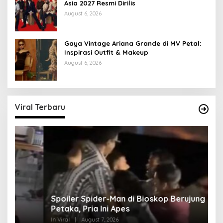
Asia 2027 Resmi Dirilis
August 6, 2026
Gaya Vintage Ariana Grande di MV Petal:
Inspirasi Outfit & Makeup
August 6, 2026
Viral Terbaru
Spoiler Spider-Man di Bioskop Berujung
K
Petaka, Pria Ini Apes
Lo
In Viral
|
August 7, 2026
In 