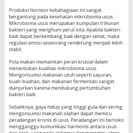
a
Produksi hormon kebahagiaan ini sangat
n
a
bergantung pada kesehatan mikrobioma usus.
n
Mikrobioma usus merupakan kumpulan triliunan
O
bakteri yang menghuni perut kita. Apabila bakteri
l
baik dapat berkembang biak dengan sehat, maka
a
h
regulasi emosi seseorang cenderung menjadi lebih
a
stabil.
n
P
Pola makan memainkan peran krusial dalam
i
menentukan kualitas mikrobioma usus.
c
u
Mengonsumsi makanan utuh seperti sayuran,
S
buah-buahan, dan makanan fermentasi sangat
t
dianjurkan karena mendukung pertumbuhan
r
bakteri baik.
e
s
Sebaliknya, gaya hidup yang tinggi gula dan sering
mengonsumsi makanan olahan dapat memicu
peradangan kronis di usus. Peradangan ini berisiko
mengganggu komunikasi harmonis antara usus
dan otak, yang pada akhirnya dapat memicu stres