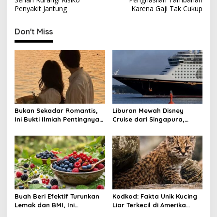
s
Penyakit Jantung
Karena Gaji Tak Cukup
t
Don't Miss
n
a
v
i
g
a
Bukan Sekadar Romantis,
Liburan Mewah Disney
t
Ini Bukti Ilmiah Pentingnya
Cruise dari Singapura,
Apresiasi Pasangan
Siapkan Budget Rp50 Juta
i
o
n
Buah Beri Efektif Turunkan
Kodkod: Fakta Unik Kucing
Lemak dan BMI, Ini
Liar Terkecil di Amerika
Khasiatnya
yang Jago Sembunyi