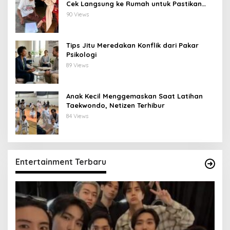
Cek Langsung ke Rumah untuk Pastikan
Tepat Sasaran
90 Views
Tips Jitu Meredakan Konflik dari Pakar
Psikologi
89 Views
Anak Kecil Menggemaskan Saat Latihan
Taekwondo, Netizen Terhibur
84 Views
Entertainment Terbaru