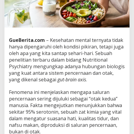
n
g
k
a
t
k
a
GueBerita.com
– Kesehatan mental ternyata tidak
n
hanya dipengaruhi oleh kondisi pikiran, tetapi juga
H
o
oleh apa yang kita santap sehari-hari. Sebuah
r
penelitian terbaru dalam bidang Nutritional
m
Psychiatry mengungkap adanya hubungan biologis
o
yang kuat antara sistem pencernaan dan otak,
n
yang dikenal sebagai
gut-brain axis
.
B
a
h
Fenomena ini menjelaskan mengapa saluran
a
pencernaan sering dijuluki sebagai “otak kedua”
g
manusia. Fakta mengejutkan menunjukkan bahwa
i
sekitar 95% serotonin, sebuah zat kimia yang vital
a
,
dalam mengatur suasana hati, kualitas tidur, dan
M
nafsu makan, diproduksi di saluran pencernaan,
a
bukan di otak.
k