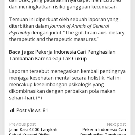
dan meningkatkan risiko gangguan kecemasan.
Temuan ini diperkuat oleh sebuah laporan yang
diterbitkan dalam
Journal of Annals of General
Psychiatry
dengan judul: “The gut-brain axis: dietary,
therapeutic and therapeutic measures.”
Baca juga:
Pekerja Indonesia Cari Penghasilan
Tambahan Karena Gaji Tak Cukup
Laporan tersebut menegaskan kembali pentingnya
menjaga kesehatan mental secara holistik. Hal ini
mencakup keseimbangan psikologis yang
dikombinasikan dengan perbaikan pola makan
sehari-hari. (*)
Post Views:
81
P
Previous post
Next post
Jalan Kaki 4.000 Langkah
Pekerja Indonesia Cari
o
Sehari Kurangi Risiko
Penghasilan Tambahan