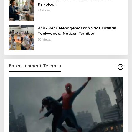
Psikologi
83 Views
Anak Kecil Menggemaskan Saat Latihan
Taekwondo, Netizen Terhibur
80 Views
Entertainment Terbaru