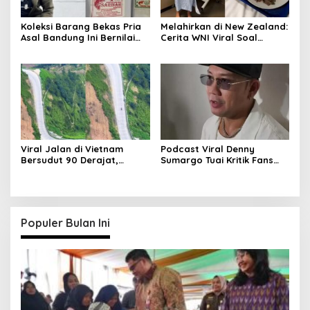
Koleksi Barang Bekas Pria
Melahirkan di New Zealand:
Asal Bandung Ini Bernilai
Cerita WNI Viral Soal
Fantastis
Fasilitas Mewah
Viral Jalan di Vietnam
Podcast Viral Denny
Bersudut 90 Derajat,
Sumargo Tuai Kritik Fans
Warganet: Mirip
Ruben dan Sarwendah
SpongeBob
Populer Bulan Ini