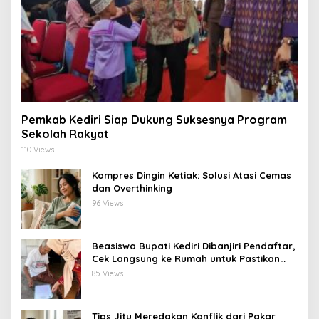
Pemkab Kediri Siap Dukung Suksesnya Program
Sekolah Rakyat
110 Views
Kompres Dingin Ketiak: Solusi Atasi Cemas
dan Overthinking
96 Views
Beasiswa Bupati Kediri Dibanjiri Pendaftar,
Cek Langsung ke Rumah untuk Pastikan
Tepat Sasaran
85 Views
Tips Jitu Meredakan Konflik dari Pakar