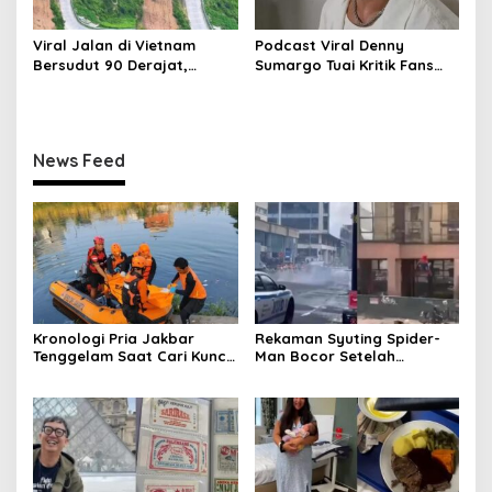
Viral Jalan di Vietnam
Podcast Viral Denny
Bersudut 90 Derajat,
Sumargo Tuai Kritik Fans
Warganet: Mirip
Ruben dan Sarwendah
SpongeBob
News Feed
Kronologi Pria Jakbar
Rekaman Syuting Spider-
Tenggelam Saat Cari Kunci
Man Bocor Setelah
Motor di Kali
Setahun, Warganet Heboh
di Threads