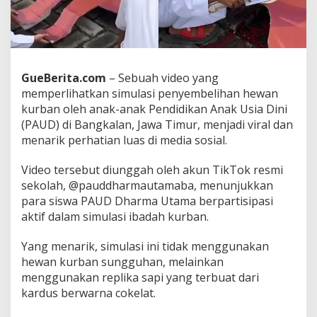
r
d
u
s
S
i
GueBerita.com
– Sebuah video yang
s
memperlihatkan simulasi penyembelihan hewan
w
kurban oleh anak-anak Pendidikan Anak Usia Dini
a
(PAUD) di Bangkalan, Jawa Timur, menjadi viral dan
P
A
menarik perhatian luas di media sosial.
U
D
Video tersebut diunggah oleh akun TikTok resmi
B
sekolah, @pauddharmautamaba, menunjukkan
a
para siswa PAUD Dharma Utama berpartisipasi
n
g
aktif dalam simulasi ibadah kurban.
k
a
Yang menarik, simulasi ini tidak menggunakan
l
hewan kurban sungguhan, melainkan
a
menggunakan replika sapi yang terbuat dari
n
J
kardus berwarna cokelat.
a
d