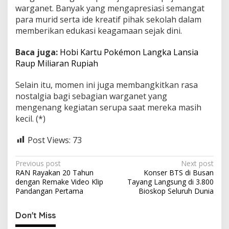
warganet. Banyak yang mengapresiasi semangat
para murid serta ide kreatif pihak sekolah dalam
memberikan edukasi keagamaan sejak dini.
Baca juga:
Hobi Kartu Pokémon Langka Lansia
Raup Miliaran Rupiah
Selain itu, momen ini juga membangkitkan rasa
nostalgia bagi sebagian warganet yang
mengenang kegiatan serupa saat mereka masih
kecil. (*)
Post Views:
73
P
Previous post
Next post
RAN Rayakan 20 Tahun
Konser BTS di Busan
o
dengan Remake Video Klip
Tayang Langsung di 3.800
s
Pandangan Pertama
Bioskop Seluruh Dunia
t
Don't Miss
n