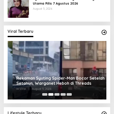
Utama Rilis 7 Agustus 2026
August 5, 2026
Viral Terbaru
Rekaman Syuting Spider-Man Bocor Setelah
K
Setahun, Warganet Heboh di Threads
Be
In Viral
|
August 5, 2026
In 
Lifestyle Terbaru