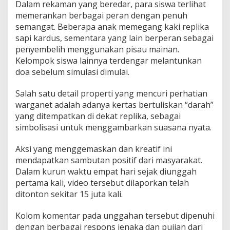
Dalam rekaman yang beredar, para siswa terlihat
i
memerankan berbagai peran dengan penuh
V
semangat. Beberapa anak memegang kaki replika
i
r
sapi kardus, sementara yang lain berperan sebagai
a
penyembelih menggunakan pisau mainan.
l
Kelompok siswa lainnya terdengar melantunkan
doa sebelum simulasi dimulai.
Salah satu detail properti yang mencuri perhatian
warganet adalah adanya kertas bertuliskan “darah”
yang ditempatkan di dekat replika, sebagai
simbolisasi untuk menggambarkan suasana nyata.
Aksi yang menggemaskan dan kreatif ini
mendapatkan sambutan positif dari masyarakat.
Dalam kurun waktu empat hari sejak diunggah
pertama kali, video tersebut dilaporkan telah
ditonton sekitar 15 juta kali.
Kolom komentar pada unggahan tersebut dipenuhi
dengan berbagai respons jenaka dan pujian dari