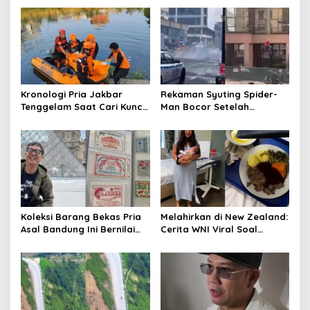
a
v
i
g
a
Kronologi Pria Jakbar
Rekaman Syuting Spider-
t
Tenggelam Saat Cari Kunci
Man Bocor Setelah
Motor di Kali
Setahun, Warganet Heboh
i
di Threads
o
n
Koleksi Barang Bekas Pria
Melahirkan di New Zealand:
Asal Bandung Ini Bernilai
Cerita WNI Viral Soal
Fantastis
Fasilitas Mewah