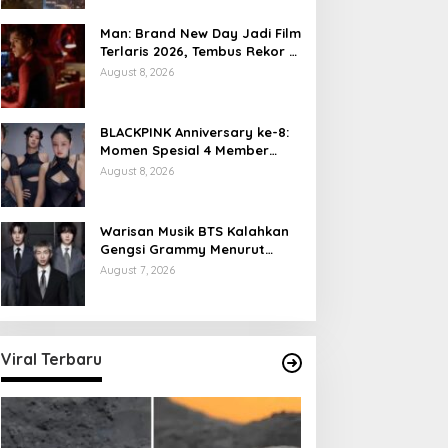
Man: Brand New Day Jadi Film
Terlaris 2026, Tembus Rekor 7
Hari
August 8, 2026
BLACKPINK Anniversary ke-8:
Momen Spesial 4 Member
Berkumpul
August 8, 2026
Warisan Musik BTS Kalahkan
Gengsi Grammy Menurut
Forbes
August 7, 2026
Viral Terbaru