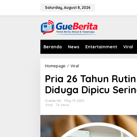
S
k
Saturday, August 8, 2026
i
p
t
o
c
o
n
Beranda
News
Entertainment
Viral
t
e
n
Homepage
/
Viral
P
t
r
Pria 26 Tahun Rutin
i
a
Diduga Dipicu Seri
2
6
T
Gueberita
May 19, 2026
a
Viral
76 Views
h
u
n
R
u