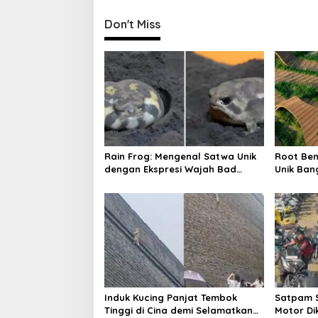
s
t
Don't Miss
n
a
v
i
g
a
Rain Frog: Mengenal Satwa Unik
Root Ben
t
dengan Ekspresi Wajah Bad
Unik Ban
i
Mood
o
n
Induk Kucing Panjat Tembok
Satpam S
Tinggi di Cina demi Selamatkan
Motor Di