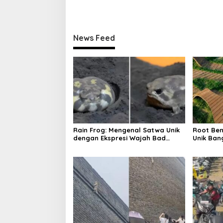
Anaknya
Merk dan
News Feed
Rain Frog: Mengenal Satwa Unik
Root Ben
dengan Ekspresi Wajah Bad
Unik Ban
Mood