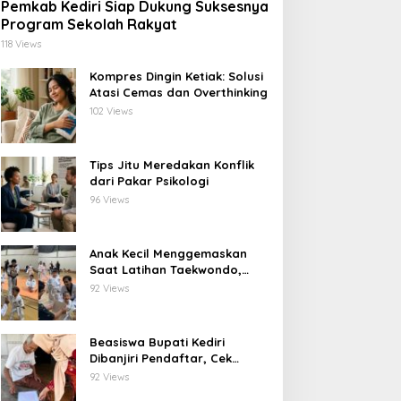
Pemkab Kediri Siap Dukung Suksesnya
Program Sekolah Rakyat
118 Views
Kompres Dingin Ketiak: Solusi
Atasi Cemas dan Overthinking
102 Views
Tips Jitu Meredakan Konflik
dari Pakar Psikologi
96 Views
Anak Kecil Menggemaskan
Saat Latihan Taekwondo,
Netizen Terhibur
92 Views
Beasiswa Bupati Kediri
Dibanjiri Pendaftar, Cek
Langsung ke Rumah untuk
92 Views
Pastikan Tepat Sasaran