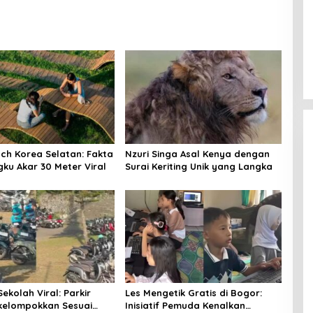
Rain Frog: Mengenal Satwa Unik
dengan Ekspresi Wajah Bad Mood
In Viral
|
August 8, 2026
ch Korea Selatan: Fakta
Nzuri Singa Asal Kenya dengan
gku Akar 30 Meter Viral
Surai Keriting Unik yang Langka
ekolah Viral: Parkir
Les Mengetik Gratis di Bogor:
kelompokkan Sesuai
Inisiatif Pemuda Kenalkan