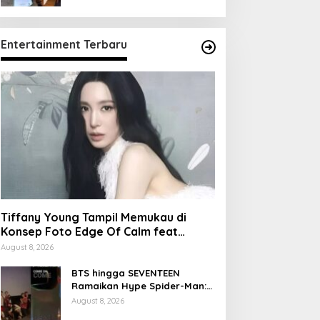
Entertainment Terbaru
Tiffany Young Tampil Memukau di
Konsep Foto Edge Of Calm feat
Miyeon
August 8, 2026
BTS hingga SEVENTEEN
Ramaikan Hype Spider-Man:
Brand New Day
August 8, 2026