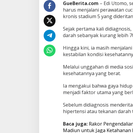
i
GueBerita.com
– Edi Utomo, s
d
harus menjalani perawatan cuci 
u
kronis stadium 5 yang diderita
g
a
D
Sejak pertama kali didiagnosis,
i
darah sebanyak kurang lebih 70
p
i
Hingga kini, ia masih menjalan
c
kestabilan kondisi kesehatanny
u
S
e
Melalui unggahan di media sosi
r
kesehatannya yang berat.
i
n
Ia mengakui bahwa gaya hidup d
g
menjadi faktor utama yang berk
M
a
k
Sebelum didiagnosis menderita 
a
hipertensi atau tekanan darah t
n
M
Baca juga:
Rakor Pengendalian 
i
I
Madiun untuk Jaga Ketahanan