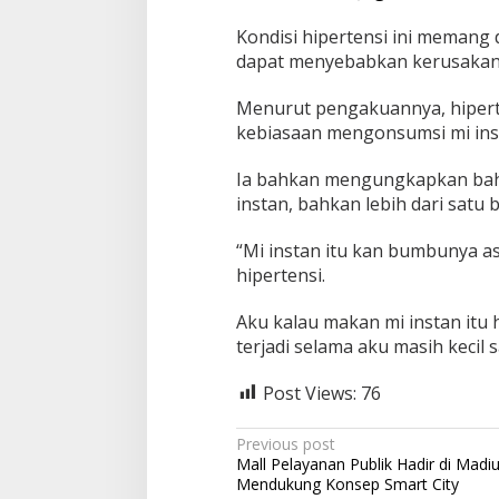
n
s
Kondisi hipertensi ini memang 
t
dapat menyebabkan kerusakan g
a
n
Menurut pengakuannya, hiperte
kebiasaan mengonsumsi mi inst
Ia bahkan mengungkapkan bahw
instan, bahkan lebih dari satu
“Mi instan itu kan bumbunya asi
hipertensi.
Aku kalau makan mi instan itu ha
terjadi selama aku masih kecil s
Post Views:
76
P
Previous post
Mall Pelayanan Publik Hadir di Madi
o
Mendukung Konsep Smart City