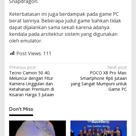
Snapdragon.
Keterbatasan ini juga berdampak pada game PC
berat lainnya. Beberapa judul game bahkan tidak
dapat dijalankan sama sekali karena adanya
kendala pada arsitektur sistem yang digunakan
oleh emulator.
Post Views:
111
P
Previous post
Next post
Tecno Camon 50 4G
POCO X8 Pro Max:
o
Meluncur dengan Fitur
Smartphone Rp6 Jutaan
s
Kamera Unggulan dan
yang Sangat Mumpuni untuk
Ketahanan Premium di
Game PC
t
Kisaran Harga 3 Jutaan
n
Don't Miss
a
v
i