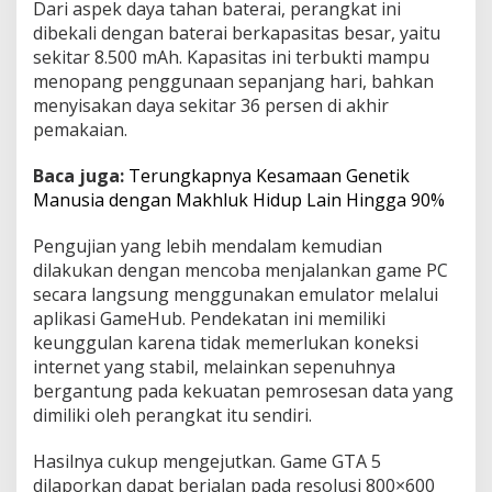
Dari aspek daya tahan baterai, perangkat ini
a
dibekali dengan baterai berkapasitas besar, yaitu
m
sekitar 8.500 mAh. Kapasitas ini terbukti mampu
e
P
menopang penggunaan sepanjang hari, bahkan
C
menyisakan daya sekitar 36 persen di akhir
pemakaian.
Baca juga:
Terungkapnya Kesamaan Genetik
Manusia dengan Makhluk Hidup Lain Hingga 90%
Pengujian yang lebih mendalam kemudian
dilakukan dengan mencoba menjalankan game PC
secara langsung menggunakan emulator melalui
aplikasi GameHub. Pendekatan ini memiliki
keunggulan karena tidak memerlukan koneksi
internet yang stabil, melainkan sepenuhnya
bergantung pada kekuatan pemrosesan data yang
dimiliki oleh perangkat itu sendiri.
Hasilnya cukup mengejutkan. Game GTA 5
dilaporkan dapat berjalan pada resolusi 800×600