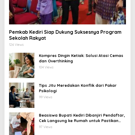
Pemkab Kediri Siap Dukung Suksesnya Program
Sekolah Rakyat
126 Views
Kompres Dingin Ketiak: Solusi Atasi Cemas
dan Overthinking
104 Views
Tips Jitu Meredakan Konflik dari Pakar
Psikologi
99 Views
Beasiswa Bupati Kediri Dibanjiri Pendaftar,
Cek Langsung ke Rumah untuk Pastikan
Tepat Sasaran
97 Views