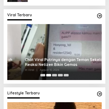
Viral Terbaru
Chat Viral Putrinya dengan Teman Sekelas,
A
Reaksi Netizen Bikin Gemas
T
In Viral
|
August 10, 2026
In 
Lifestyle Terbaru