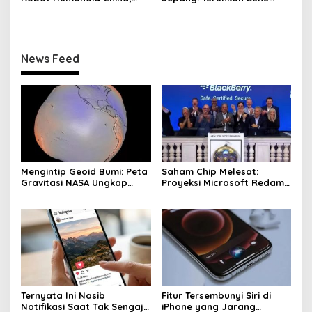
Beijing Siap Membalas
dalam 5 Menit
News Feed
Mengintip Geoid Bumi: Peta
Saham Chip Melesat:
Gravitasi NASA Ungkap
Proyeksi Microsoft Redam
Fakta Baru
Ketakutan Investasi AI
Ternyata Ini Nasib
Fitur Tersembunyi Siri di
Notifikasi Saat Tak Sengaja
iPhone yang Jarang