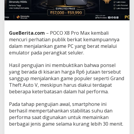
o
n
e
R
p
6
GueBerita.com
– POCO X8 Pro Max kembali
J
mencuri perhatian publik berkat kemampuannya
u
dalam menjalankan game PC yang berat melalui
t
emulator pada perangkat seluler.
a
a
n
Hasil pengujian ini membuktikan bahwa ponsel
y
yang berada di kisaran harga Rp6 jutaan tersebut
a
sanggup menjalankan game populer seperti Grand
n
Theft Auto V, meskipun harus diakui terdapat
g
B
beberapa keterbatasan dalam hal performa.
i
s
Pada tahap pengujian awal, smartphone ini
a
berhasil mempertahankan stabilitas suhu dan
M
performa saat digunakan untuk memainkan
a
i
berbagai jenis game selama kurang lebih 30 menit.
n
G