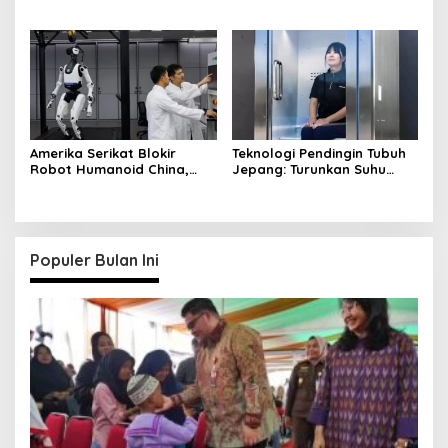
Like di Instagram
Diketahui User
Amerika Serikat Blokir
Teknologi Pendingin Tubuh
Robot Humanoid China,
Jepang: Turunkan Suhu
Beijing Siap Membalas
dalam 5 Menit
Populer Bulan Ini