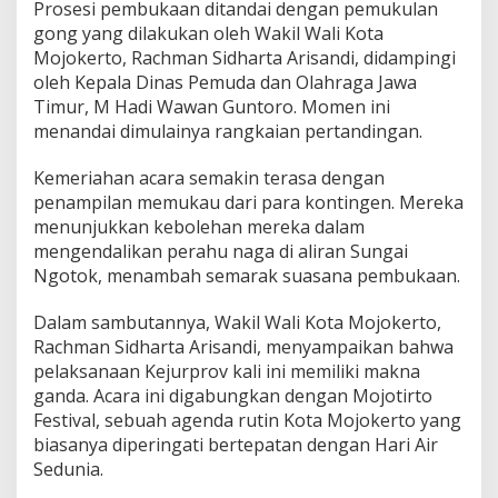
Prosesi pembukaan ditandai dengan pemukulan
r
gong yang dilakukan oleh Wakil Wali Kota
i
Mojokerto, Rachman Sidharta Arisandi, didampingi
R
a
oleh Kepala Dinas Pemuda dan Olahraga Jawa
t
Timur, M Hadi Wawan Guntoro. Momen ini
u
menandai dimulainya rangkaian pertandingan.
s
a
Kemeriahan acara semakin terasa dengan
n
A
penampilan memukau dari para kontingen. Mereka
t
menunjukkan kebolehan mereka dalam
l
mengendalikan perahu naga di aliran Sungai
e
Ngotok, menambah semarak suasana pembukaan.
t
Dalam sambutannya, Wakil Wali Kota Mojokerto,
Rachman Sidharta Arisandi, menyampaikan bahwa
pelaksanaan Kejurprov kali ini memiliki makna
ganda. Acara ini digabungkan dengan Mojotirto
Festival, sebuah agenda rutin Kota Mojokerto yang
biasanya diperingati bertepatan dengan Hari Air
Sedunia.