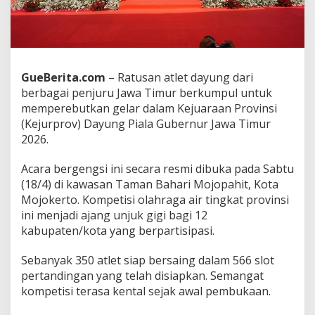
a
G
u
b
e
r
GueBerita.com
– Ratusan atlet dayung dari
n
berbagai penjuru Jawa Timur berkumpul untuk
u
memperebutkan gelar dalam Kejuaraan Provinsi
r
(Kejurprov) Dayung Piala Gubernur Jawa Timur
J
a
2026.
t
i
Acara bergengsi ini secara resmi dibuka pada Sabtu
m
(18/4) di kawasan Taman Bahari Mojopahit, Kota
2
Mojokerto. Kompetisi olahraga air tingkat provinsi
0
2
ini menjadi ajang unjuk gigi bagi 12
6
kabupaten/kota yang berpartisipasi.
D
i
Sebanyak 350 atlet siap bersaing dalam 566 slot
b
pertandingan yang telah disiapkan. Semangat
a
n
kompetisi terasa kental sejak awal pembukaan.
j
i