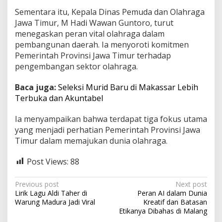
Sementara itu, Kepala Dinas Pemuda dan Olahraga
Jawa Timur, M Hadi Wawan Guntoro, turut
menegaskan peran vital olahraga dalam
pembangunan daerah. Ia menyoroti komitmen
Pemerintah Provinsi Jawa Timur terhadap
pengembangan sektor olahraga.
Baca juga:
Seleksi Murid Baru di Makassar Lebih
Terbuka dan Akuntabel
Ia menyampaikan bahwa terdapat tiga fokus utama
yang menjadi perhatian Pemerintah Provinsi Jawa
Timur dalam memajukan dunia olahraga.
Post Views:
88
P
Previous post
Next post
Lirik Lagu Aldi Taher di
Peran AI dalam Dunia
o
Warung Madura Jadi Viral
Kreatif dan Batasan
s
Etikanya Dibahas di Malang