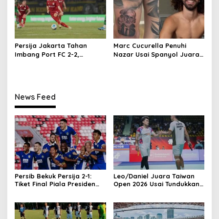
Persija Jakarta Tahan
Marc Cucurella Penuhi
Imbang Port FC 2-2,
Nazar Usai Spanyol Juara
Comeback Dramatis!
Piala Dunia 2026, Tato
Wajah Luis de la Fuente
Jadi Bukti
News Feed
Persib Bekuk Persija 2-1:
Leo/Daniel Juara Taiwan
Tiket Final Piala Presiden
Open 2026 Usai Tundukkan
2026 di Tangan
Ganda Malaysia