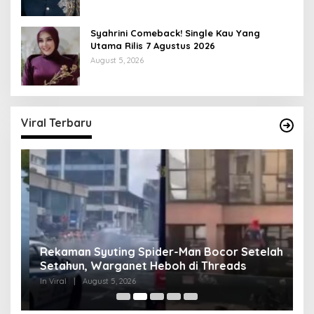
Syahrini Comeback! Single Kau Yang
Utama Rilis 7 Agustus 2026
August 5, 2026
Viral Terbaru
Rekaman Syuting Spider-Man Bocor Setelah
K
Setahun, Warganet Heboh di Threads
Be
In Viral
|
August 5, 2026
In 