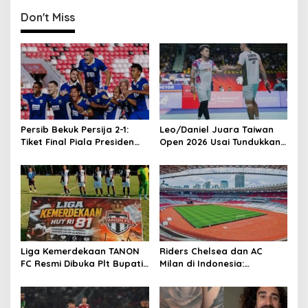
t
Don't Miss
n
a
v
i
g
a
Persib Bekuk Persija 2-1:
Leo/Daniel Juara Taiwan
t
Tiket Final Piala Presiden
Open 2026 Usai Tundukkan
2026 di Tangan
Ganda Malaysia
i
o
n
Liga Kemerdekaan TANON
Riders Chelsea dan AC
FC Resmi Dibuka Plt Bupati
Milan di Indonesia:
Tulungagung
Permintaan Unik Milan
Terungkap