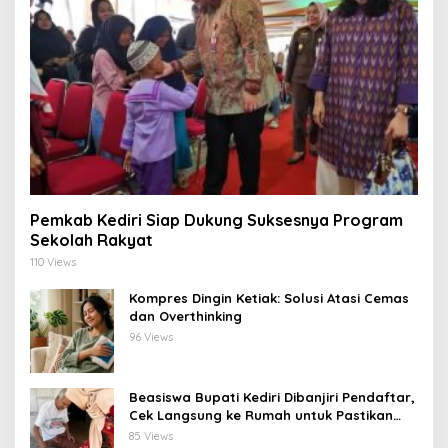
Pemkab Kediri Siap Dukung Suksesnya Program
Sekolah Rakyat
110 Views
Kompres Dingin Ketiak: Solusi Atasi Cemas
dan Overthinking
96 Views
Beasiswa Bupati Kediri Dibanjiri Pendaftar,
Cek Langsung ke Rumah untuk Pastikan
Tepat Sasaran
85 Views