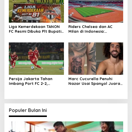
Liga Kemerdekaan TANON
Riders Chelsea dan AC
FC Resmi Dibuka Plt Bupati
Milan di Indonesia:
Tulungagung
Permintaan Unik Milan
Terungkap
Persija Jakarta Tahan
Marc Cucurella Penuhi
Imbang Port FC 2-2,
Nazar Usai Spanyol Juara
Comeback Dramatis!
Piala Dunia 2026, Tato
Wajah Luis de la Fuente
Jadi Bukti
Populer Bulan Ini