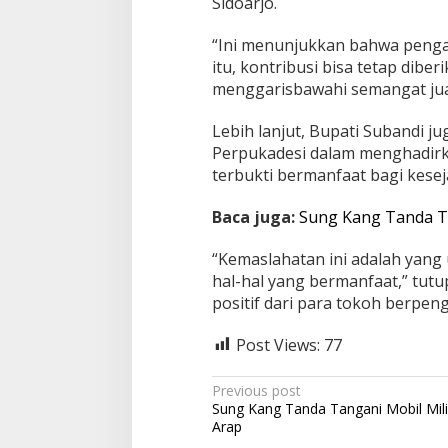
Sidoarjo.
“Ini menunjukkan bahwa pengabd
itu, kontribusi bisa tetap dibe
menggarisbawahi semangat jua
Lebih lanjut, Bupati Subandi j
Perpukadesi dalam menghadirk
terbukti bermanfaat bagi kesej
Baca juga:
Sung Kang Tanda Ta
“Kemaslahatan ini adalah yang 
hal-hal yang bermanfaat,” tut
positif dari para tokoh berpen
Post Views:
77
P
Previous post
Sung Kang Tanda Tangani Mobil Mil
o
Arap