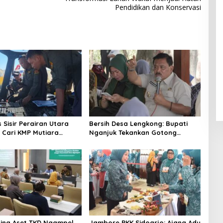
Pendidikan dan Konservasi
 Sisir Perairan Utara
Bersih Desa Lengkong: Bupati
Cari KMP Mutiara
Nganjuk Tekankan Gotong
I
Royong dan Pembangunan
ling Aset TKD Ngampel,
Jambore PKK Sidoarjo: Ajang Adu