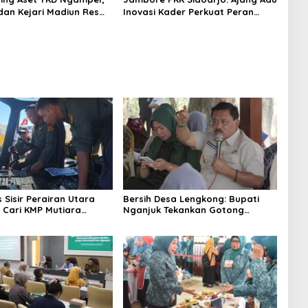
an Kejari Madiun Resmi
Inovasi Kader Perkuat Peran
orasi
Masyarakat
 Sisir Perairan Utara
Bersih Desa Lengkong: Bupati
Cari KMP Mutiara
Nganjuk Tekankan Gotong
I
Royong dan Pembangunan