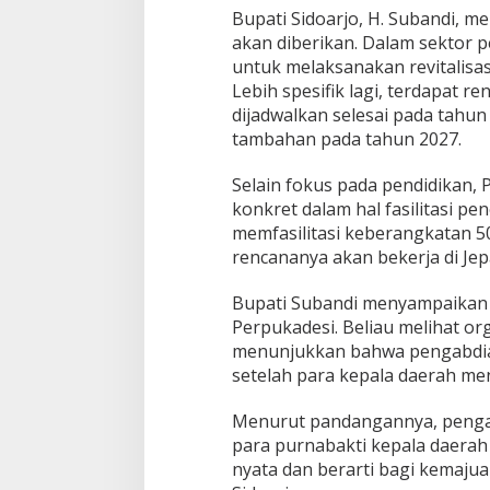
d
Bupati Sidoarjo, H. Subandi, m
i
akan diberikan. Dalam sektor 
S
untuk melaksanakan revitalisasi
i
d
Lebih spesifik lagi, terdapat
o
dijadwalkan selesai pada tahu
a
tambahan pada tahun 2027.
r
j
Selain fokus pada pendidikan
o
konkret dalam hal fasilitasi p
memfasilitasi keberangkatan 5
rencananya akan bekerja di Jep
Bupati Subandi menyampaikan a
Perpukadesi. Beliau melihat or
menunjukkan bahwa pengabdian
setelah para kepala daerah me
Menurut pandangannya, pengala
para purnabakti kepala daerah
nyata dan berarti bagi kemaju