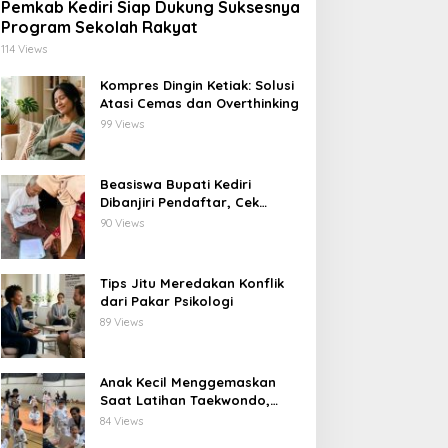
Pemkab Kediri Siap Dukung Suksesnya
Program Sekolah Rakyat
114 Views
Kompres Dingin Ketiak: Solusi
Atasi Cemas dan Overthinking
99 Views
Beasiswa Bupati Kediri
Dibanjiri Pendaftar, Cek
Langsung ke Rumah untuk
90 Views
Pastikan Tepat Sasaran
Tips Jitu Meredakan Konflik
dari Pakar Psikologi
89 Views
Anak Kecil Menggemaskan
Saat Latihan Taekwondo,
Netizen Terhibur
84 Views