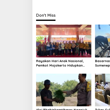
s
t
n
Don't Miss
a
v
i
g
a
t
i
Rayakan Hari Anak Nasional,
Basarnas
Pemkot Mojokerto Hidupkan
Sumenep 
o
Kembali Permainan Tradisional
Sentosa I
n
Aksi Bhabinkamtibmas Nganjuk
Tukar Gu