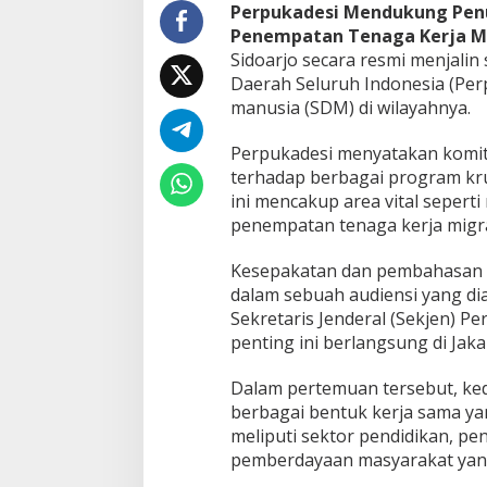
a
Perpukadesi Mendukung Penu
n
Penempatan Tenaga Kerja Mi
P
Sidoarjo secara resmi menjali
e
Daerah Seluruh Indonesia (Per
n
e
manusia (SDM) di wilayahnya.
m
p
Perpukadesi menyatakan komi
a
terhadap berbagai program kru
t
ini mencakup area vital seperti r
a
n
penempatan tenaga kerja migra
P
e
Kesepakatan dan pembahasan aw
k
dalam sebuah audiensi yang dia
e
Sekretaris Jenderal (Sekjen) Pe
r
j
penting ini berlangsung di Jaka
a
M
Dalam pertemuan tersebut, ke
i
berbagai bentuk kerja sama ya
g
meliputi sektor pendidikan, pe
r
a
pemberdayaan masyarakat yang
n