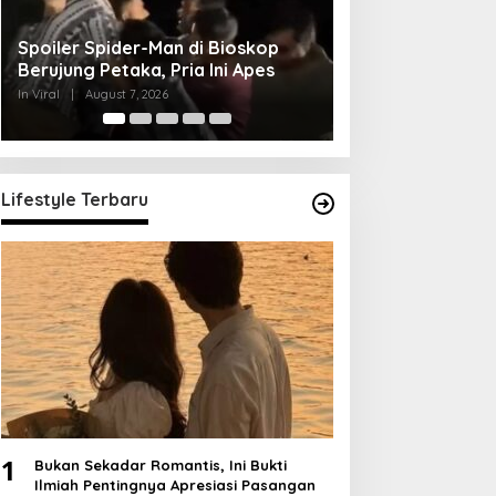
Kopdes Merah Putih di Lereng
Momen Langka Hi
Ciremai Viral, Lokasi Terisolasi!
di Media Sosial,
In Viral
|
August 7, 2026
In Viral
|
August 7, 202
Lifestyle Terbaru
1
Bukan Sekadar Romantis, Ini Bukti
Ilmiah Pentingnya Apresiasi Pasangan