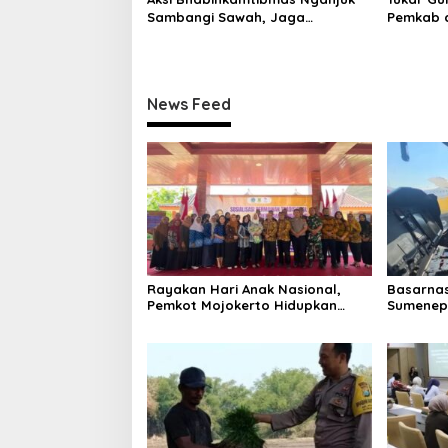
Sambangi Sawah, Jaga
Pemkab d
Kamtibmas dan Ketahanan
Berkolab
Pangan
News Feed
Rayakan Hari Anak Nasional,
Basarnas
Pemkot Mojokerto Hidupkan
Sumenep 
Kembali Permainan Tradisional
Sentosa I