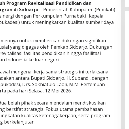
h Program Revitalisasi Pendidikan dan
gran di Sidoarjo
– Pemerintah Kabupaten (Pemkab)
n sinergi dengan Perkumpulan Purnabakti Kepala
pukadesi) untuk meningkatkan kualitas sumber daya
tmennya untuk memberikan dukungan signifikan
sial yang digagas oleh Pemkab Sidoarjo. Dukungan
evitalisasi fasilitas pendidikan hingga fasilitasi
n Indonesia ke luar negeri.
al mengenai kerja sama strategis ini terlaksana
dakan antara Bupati Sidoarjo, H. Subandi, dengan
rpukadesi, Drs. Sokhiatulo Laoli, M.M. Pertemuan
rta pada hari Selasa, 12 Mei 2026.
dua belah pihak secara mendalam mendiskusikan
ng bersifat strategis. Fokus utama pembahasan
ningkatan kualitas ketenagakerjaan, serta program
 berkelanjutan.