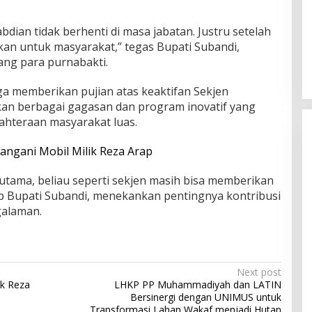
Spoiler Spider-Man di Bioskop
ian tidak berhenti di masa jabatan. Justru setelah
Berujung Petaka, Pria Ini Apes
rikan untuk masyarakat,” tegas Bupati Subandi,
ng para purnabakti.
In Viral
|
August 7, 2026
uga memberikan pujian atas keaktifan Sekjen
an berbagai gagasan dan program inovatif yang
ahteraan masyarakat luas.
ngani Mobil Milik Reza Arap
utama, beliau seperti sekjen masih bisa memberikan
up Bupati Subandi, menekankan pentingnya kontribusi
galaman.
Next post
ik Reza
LHKP PP Muhammadiyah dan LATIN
Bersinergi dengan UNIMUS untuk
Transformasi Lahan Wakaf menjadi Hutan