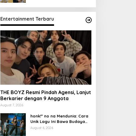
Entertainment Terbaru
THE BOYZ Resmi Pindah Agensi, Lanjut
Berkarier dengan 9 Anggota
August 7, 2026
honk!” no na Mendunia: Cara
Unik Lagu Ini Bawa Budaya
Indonesia
August 6, 2026