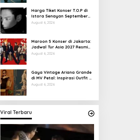
Harga Tiket Konser T.O.P di
Istora Senayan September
2026
August 6, 2026
Maroon 5 Konser di Jakarta:
Jadwal Tur Asia 2027 Resmi
Dirilis
August 6, 2026
Gaya Vintage Ariana Grande
di MV Petal: Inspirasi Outfit &
Makeup
August 6, 2026
Viral Terbaru