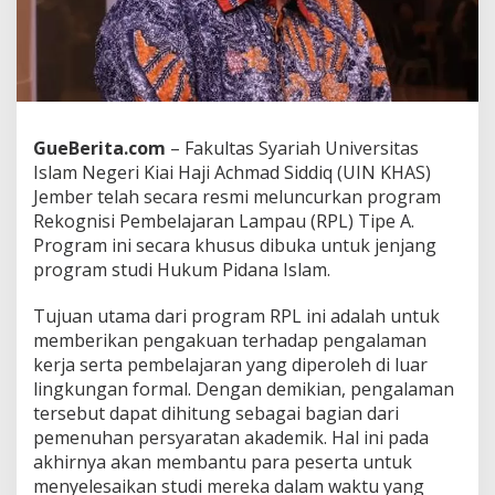
e
r
j
a
u
n
t
GueBerita.com
– Fakultas Syariah Universitas
u
Islam Negeri Kiai Haji Achmad Siddiq (UIN KHAS)
k
S
Jember telah secara resmi meluncurkan program
K
Rekognisi Pembelajaran Lampau (RPL) Tipe A.
S
Program ini secara khusus dibuka untuk jenjang
d
program studi Hukum Pidana Islam.
i
P
r
Tujuan utama dari program RPL ini adalah untuk
o
memberikan pengakuan terhadap pengalaman
g
kerja serta pembelajaran yang diperoleh di luar
r
lingkungan formal. Dengan demikian, pengalaman
a
tersebut dapat dihitung sebagai bagian dari
m
R
pemenuhan persyaratan akademik. Hal ini pada
P
akhirnya akan membantu para peserta untuk
L
menyelesaikan studi mereka dalam waktu yang
T