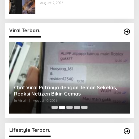
August 9, 2026
Viral Terbaru
Chat Viral Putrinya dengan Teman Sekelas,
A
Reaksi Netizen Bikin Gemas
T
In Viral
|
August 10, 2026
In 
Lifestyle Terbaru