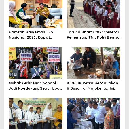
t
i
o
n
Hamzah Raih Emas LKS
Taruna Bhakti 2026: Sinergi
Nasional 2026, Dapat
Kemensos, TNI, Polri Bentuk
Beasiswa Mas Dhito
Karakter Siswa
Muhak Girls’ High School
iCOP UK Petra Berdayakan
Jadi Koedukasi, Seoul Ubah
6 Dusun di Mojokerto, Ini
8 Sekolah
Hasilnya