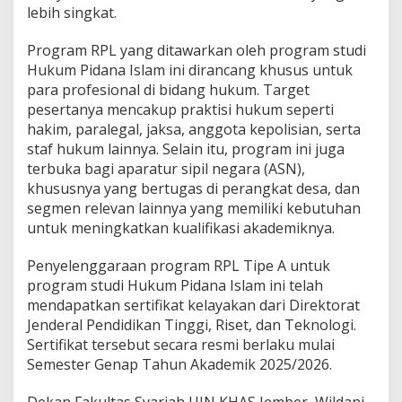
lebih singkat.
i
p
e
Program RPL yang ditawarkan oleh program studi
A
Hukum Pidana Islam ini dirancang khusus untuk
U
para profesional di bidang hukum. Target
I
pesertanya mencakup praktisi hukum seperti
N
K
hakim, paralegal, jaksa, anggota kepolisian, serta
H
staf hukum lainnya. Selain itu, program ini juga
A
terbuka bagi aparatur sipil negara (ASN),
S
khususnya yang bertugas di perangkat desa, dan
J
segmen relevan lainnya yang memiliki kebutuhan
e
m
untuk meningkatkan kualifikasi akademiknya.
b
e
Penyelenggaraan program RPL Tipe A untuk
r
program studi Hukum Pidana Islam ini telah
mendapatkan sertifikat kelayakan dari Direktorat
Jenderal Pendidikan Tinggi, Riset, dan Teknologi.
Sertifikat tersebut secara resmi berlaku mulai
Semester Genap Tahun Akademik 2025/2026.
Dekan Fakultas Syariah UIN KHAS Jember, Wildani