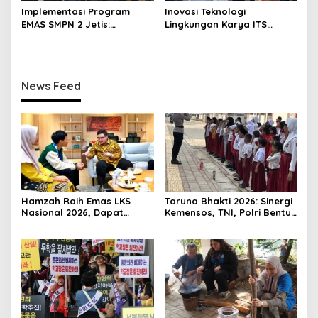
Implementasi Program
Inovasi Teknologi
EMAS SMPN 2 Jetis:
Lingkungan Karya ITS
Wujudkan Karakter
Dapat Apresiasi Menteri LH
Pancasila
News Feed
Hamzah Raih Emas LKS
Taruna Bhakti 2026: Sinergi
Nasional 2026, Dapat
Kemensos, TNI, Polri Bentuk
Beasiswa Mas Dhito
Karakter Siswa