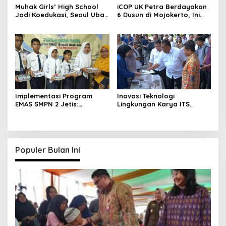
Muhak Girls’ High School
iCOP UK Petra Berdayakan
Jadi Koedukasi, Seoul Ubah
6 Dusun di Mojokerto, Ini
8 Sekolah
Hasilnya
Implementasi Program
Inovasi Teknologi
EMAS SMPN 2 Jetis:
Lingkungan Karya ITS
Wujudkan Karakter
Dapat Apresiasi Menteri LH
Pancasila
Populer Bulan Ini