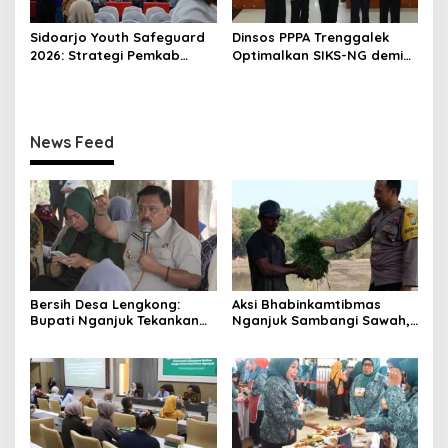
Sidoarjo Youth Safeguard
Dinsos PPPA Trenggalek
2026: Strategi Pemkab
Optimalkan SIKS-NG demi
Sidoarjo Tekan HIV Sejak
Bansos Tepat Sasaran
Dini
News Feed
Bersih Desa Lengkong:
Aksi Bhabinkamtibmas
Bupati Nganjuk Tekankan
Nganjuk Sambangi Sawah,
Gotong Royong dan
Jaga Kamtibmas dan
Pembangunan
Ketahanan Pangan