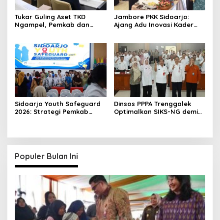
Tukar Guling Aset TKD
Jambore PKK Sidoarjo:
Ngampel, Pemkab dan
Ajang Adu Inovasi Kader
Kejari Madiun Resmi
Perkuat Peran Masyarakat
Berkolaborasi
Sidoarjo Youth Safeguard
Dinsos PPPA Trenggalek
2026: Strategi Pemkab
Optimalkan SIKS-NG demi
Sidoarjo Tekan HIV Sejak
Bansos Tepat Sasaran
Dini
Populer Bulan Ini