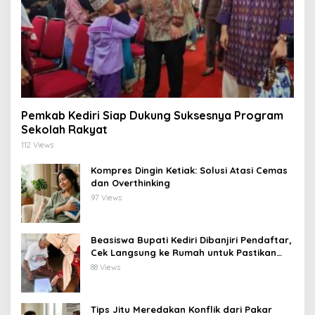
Pemkab Kediri Siap Dukung Suksesnya Program
Sekolah Rakyat
112 Views
Kompres Dingin Ketiak: Solusi Atasi Cemas
dan Overthinking
97 Views
Beasiswa Bupati Kediri Dibanjiri Pendaftar,
Cek Langsung ke Rumah untuk Pastikan
Tepat Sasaran
88 Views
Tips Jitu Meredakan Konflik dari Pakar