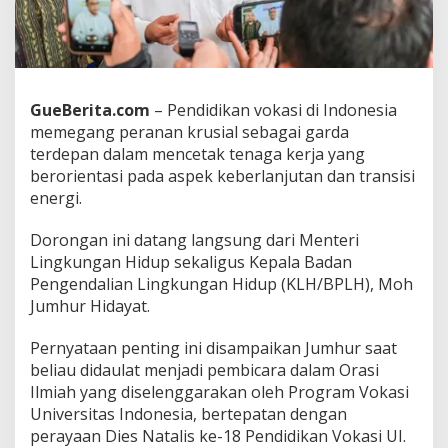
i
n
g
u
n
t
GueBerita.com
– Pendidikan vokasi di Indonesia
u
memegang peranan krusial sebagai garda
k
terdepan dalam mencetak tenaga kerja yang
S
berorientasi pada aspek keberlanjutan dan transisi
D
M
energi.
H
i
Dorongan ini datang langsung dari Menteri
j
Lingkungan Hidup sekaligus Kepala Badan
a
Pengendalian Lingkungan Hidup (KLH/BPLH), Moh
u
I
Jumhur Hidayat.
n
d
Pernyataan penting ini disampaikan Jumhur saat
o
beliau didaulat menjadi pembicara dalam Orasi
n
Ilmiah yang diselenggarakan oleh Program Vokasi
e
s
Universitas Indonesia, bertepatan dengan
i
perayaan Dies Natalis ke-18 Pendidikan Vokasi UI.
a