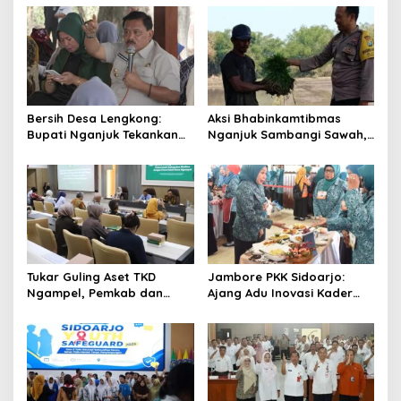
v
i
g
a
t
Bersih Desa Lengkong:
Aksi Bhabinkamtibmas
Bupati Nganjuk Tekankan
Nganjuk Sambangi Sawah,
i
Gotong Royong dan
Jaga Kamtibmas dan
o
Pembangunan
Ketahanan Pangan
n
Tukar Guling Aset TKD
Jambore PKK Sidoarjo:
Ngampel, Pemkab dan
Ajang Adu Inovasi Kader
Kejari Madiun Resmi
Perkuat Peran Masyarakat
Berkolaborasi