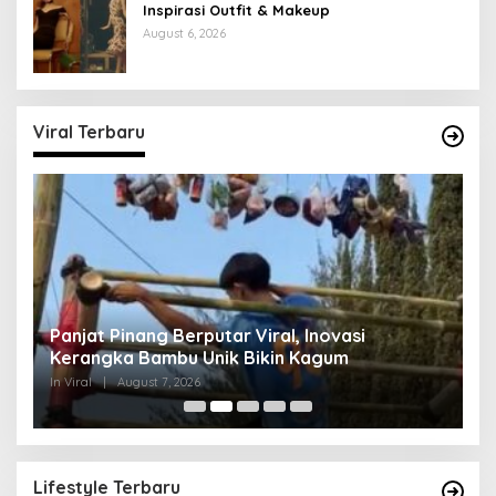
Inspirasi Outfit & Makeup
August 6, 2026
Viral Terbaru
Panjat Pinang Berputar Viral, Inovasi
L
Kerangka Bambu Unik Bikin Kagum
E
In Viral
|
August 7, 2026
In 
Lifestyle Terbaru