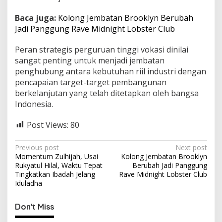
Baca juga:
Kolong Jembatan Brooklyn Berubah
Jadi Panggung Rave Midnight Lobster Club
Peran strategis perguruan tinggi vokasi dinilai
sangat penting untuk menjadi jembatan
penghubung antara kebutuhan riil industri dengan
pencapaian target-target pembangunan
berkelanjutan yang telah ditetapkan oleh bangsa
Indonesia.
Post Views:
80
P
Previous post
Next post
Momentum Zulhijah, Usai
Kolong Jembatan Brooklyn
o
Rukyatul Hilal, Waktu Tepat
Berubah Jadi Panggung
s
Tingkatkan Ibadah Jelang
Rave Midnight Lobster Club
Iduladha
t
n
Don't Miss
a