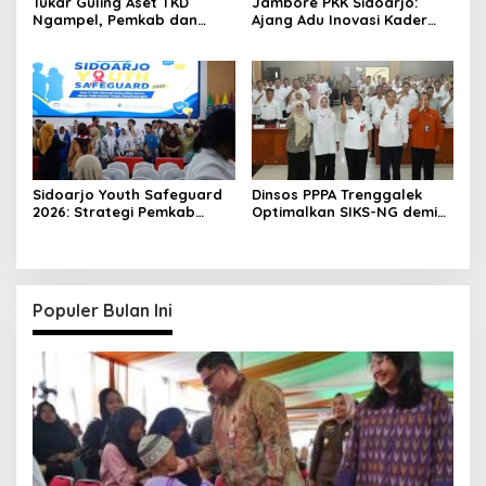
Tukar Guling Aset TKD
Jambore PKK Sidoarjo:
Ngampel, Pemkab dan
Ajang Adu Inovasi Kader
Kejari Madiun Resmi
Perkuat Peran Masyarakat
Berkolaborasi
Sidoarjo Youth Safeguard
Dinsos PPPA Trenggalek
2026: Strategi Pemkab
Optimalkan SIKS-NG demi
Sidoarjo Tekan HIV Sejak
Bansos Tepat Sasaran
Dini
Populer Bulan Ini