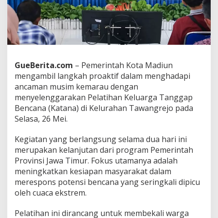
a
n
a
u
n
t
u
GueBerita.com
– Pemerintah Kota Madiun
k
mengambil langkah proaktif dalam menghadapi
K
e
ancaman musim kemarau dengan
l
menyelenggarakan Pelatihan Keluarga Tanggap
u
Bencana (Katana) di Kelurahan Tawangrejo pada
a
Selasa, 26 Mei.
r
g
a
Kegiatan yang berlangsung selama dua hari ini
d
merupakan kelanjutan dari program Pemerintah
i
Provinsi Jawa Timur. Fokus utamanya adalah
M
meningkatkan kesiapan masyarakat dalam
a
merespons potensi bencana yang seringkali dipicu
d
i
oleh cuaca ekstrem.
u
n
Pelatihan ini dirancang untuk membekali warga
J