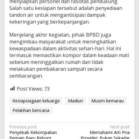
menyiapkan personel dan fasilitas pendukung.
Salah satu kesiapan tersebut adalah penyediaan
tandon air untuk mengantisipasi dampak
kekeringan yang berkepanjangan.
Menjelang akhir kegiatan, pihak BPBD juga
mengimbau masyarakat untuk meningkatkan
kewaspadaan dalam aktivitas sehari-hari. Hal ini
termasuk memastikan kompor dalam keadaan mati
sebelum meninggalkan rumah dan tidak
melakukan pembakaran sampah secara
sembarangan.
Post Views:
73
Kesiapsiagaan keluarga
Madiun
Musim kemarau
Pelatihan bencana
P
Previous post
Next post
Penyebab Kekompakan
Memahami Arti Pria
o
Pemain Baru Reborn
Provider: Bukan Sekadar