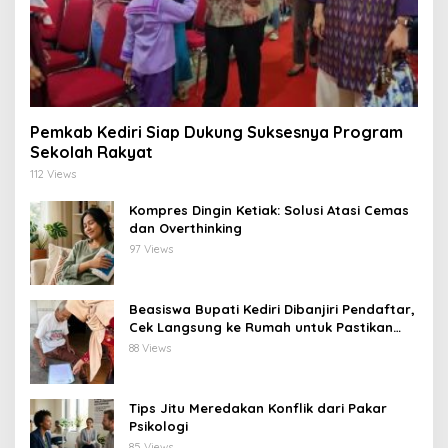
Pemkab Kediri Siap Dukung Suksesnya Program
Sekolah Rakyat
112 Views
Kompres Dingin Ketiak: Solusi Atasi Cemas
dan Overthinking
97 Views
Beasiswa Bupati Kediri Dibanjiri Pendaftar,
Cek Langsung ke Rumah untuk Pastikan
Tepat Sasaran
88 Views
Tips Jitu Meredakan Konflik dari Pakar
Psikologi
85 Views