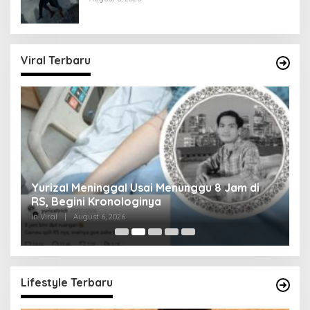
Viral Terbaru
Yurizal Meninggal Usai Menunggu 8 Jam di
A
RS, Begini Kronologinya
S
In Viral
|
August 6, 2026
In 
Lifestyle Terbaru