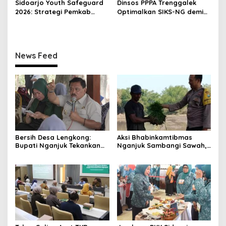
Sidoarjo Youth Safeguard
Dinsos PPPA Trenggalek
2026: Strategi Pemkab
Optimalkan SIKS-NG demi
Sidoarjo Tekan HIV Sejak
Bansos Tepat Sasaran
Dini
News Feed
Bersih Desa Lengkong:
Aksi Bhabinkamtibmas
Bupati Nganjuk Tekankan
Nganjuk Sambangi Sawah,
Gotong Royong dan
Jaga Kamtibmas dan
Pembangunan
Ketahanan Pangan