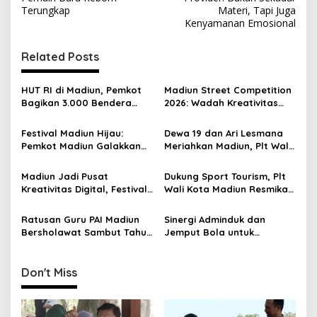
s
Terungkap
Materi, Tapi Juga
Kenyamanan Emosional
t
n
Related Posts
a
v
HUT RI di Madiun, Pemkot
Madiun Street Competition
Bagikan 3.000 Bendera
2026: Wadah Kreativitas
i
hingga Level RT
Anak Muda Madiun
g
Festival Madiun Hijau:
Dewa 19 dan Ari Lesmana
Pemkot Madiun Galakkan
Meriahkan Madiun, Plt Wali
a
Pilah Sampah Rumah
Kota Harap Konser
t
Bangkitkan Ekonomi Lokal
Madiun Jadi Pusat
Dukung Sport Tourism, Plt
i
Kreativitas Digital, Festival
Wali Kota Madiun Resmikan
Padhang Mbranang Resmi
Pembukaan IBCA MMA Wali
o
Dibuka
Kota Cup 2026
Ratusan Guru PAI Madiun
Sinergi Adminduk dan
n
Bersholawat Sambut Tahun
Jemput Bola untuk
Ajaran Baru dan Milad ke-
Kelompok Rentan di Madiun
458
Don't Miss