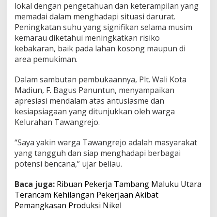
lokal dengan pengetahuan dan keterampilan yang
e
memadai dalam menghadapi situasi darurat.
l
a
Peningkatan suhu yang signifikan selama musim
n
kemarau diketahui meningkatkan risiko
g
kebakaran, baik pada lahan kosong maupun di
M
area pemukiman.
u
s
i
Dalam sambutan pembukaannya, Plt. Wali Kota
m
Madiun, F. Bagus Panuntun, menyampaikan
K
apresiasi mendalam atas antusiasme dan
e
kesiapsiagaan yang ditunjukkan oleh warga
m
a
Kelurahan Tawangrejo.
r
a
“Saya yakin warga Tawangrejo adalah masyarakat
u
yang tangguh dan siap menghadapi berbagai
potensi bencana,” ujar beliau.
Baca juga:
Ribuan Pekerja Tambang Maluku Utara
Terancam Kehilangan Pekerjaan Akibat
Pemangkasan Produksi Nikel