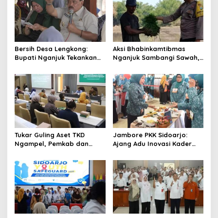
Bersih Desa Lengkong:
Aksi Bhabinkamtibmas
Bupati Nganjuk Tekankan
Nganjuk Sambangi Sawah,
Gotong Royong dan
Jaga Kamtibmas dan
Pembangunan
Ketahanan Pangan
Tukar Guling Aset TKD
Jambore PKK Sidoarjo:
Ngampel, Pemkab dan
Ajang Adu Inovasi Kader
Kejari Madiun Resmi
Perkuat Peran Masyarakat
Berkolaborasi