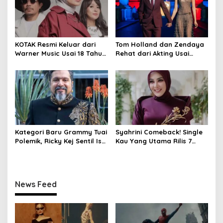
KOTAK Resmi Keluar dari
Tom Holland dan Zendaya
Warner Music Usai 18 Tahun
Rehat dari Akting Usai
Berkarya
Jadwal Padat
Kategori Baru Grammy Tuai
Syahrini Comeback! Single
Polemik, Ricky Kej Sentil Isu
Kau Yang Utama Rilis 7
Kesetaraan
Agustus 2026
News Feed