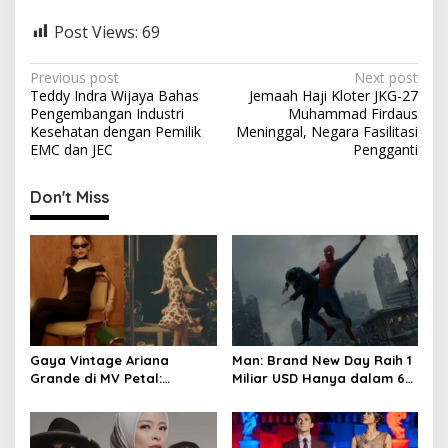
Post Views:
69
P
Previous post
Next post
Teddy Indra Wijaya Bahas
Jemaah Haji Kloter JKG-27
o
Pengembangan Industri
Muhammad Firdaus
s
Kesehatan dengan Pemilik
Meninggal, Negara Fasilitasi
EMC dan JEC
Pengganti
t
n
Don't Miss
a
v
i
g
a
t
Gaya Vintage Ariana
Man: Brand New Day Raih 1
Grande di MV Petal:
Miliar USD Hanya dalam 6
i
Inspirasi Outfit & Makeup
Hari
o
n