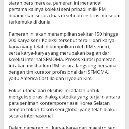
siaran pers mereka, pameran ini menandai
m
pertama kalinya koleksi seni pribadi milik RM
G
u
dipamerkan secara luas di sebuah institusi museum
g
terkemuka di dunia.
u
r
Pameran ini akan menampilkan sekitar 150 hingga
I
200 karya seni. Koleksi tersebut terdiri dari karya-
n
i
karya yang telah dikumpulkan oleh RM sendiri,
serta karya-karya yang merupakan bagian dari
koleksi internal SFMOMA. Proses kurasi pameran
ini akan melibatkan RM secara langsung bersama
dengan tim kurator profesional dari SFMOMA,
yaitu América Castillo dan Hyoeun Kim.
Fokus utama dari eksibisi ini adalah untuk
mengeksplorasi dialog estetika yang terjalin antara
para seniman kontemporer asal Korea Selatan
dengan tokoh-tokoh seni global yang telah diakui
secara internasional.
Dalam pameran ini, karya-karya dari maestro seni