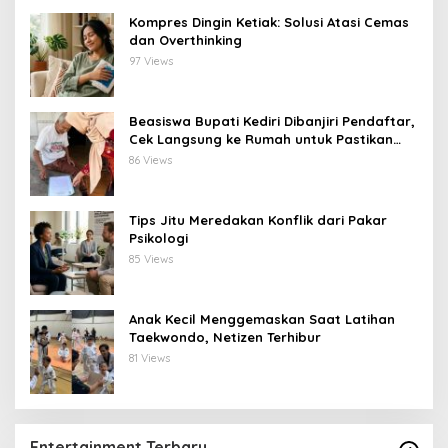
Kompres Dingin Ketiak: Solusi Atasi Cemas
dan Overthinking
97 Views
Beasiswa Bupati Kediri Dibanjiri Pendaftar,
Cek Langsung ke Rumah untuk Pastikan
Tepat Sasaran
86 Views
Tips Jitu Meredakan Konflik dari Pakar
Psikologi
85 Views
Anak Kecil Menggemaskan Saat Latihan
Taekwondo, Netizen Terhibur
81 Views
Entertainment Terbaru