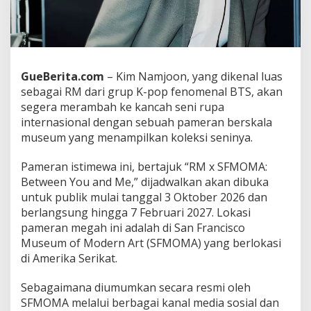
i
R
M
B
T
S
GueBerita.com
– Kim Namjoon, yang dikenal luas
d
sebagai RM dari grup K-pop fenomenal BTS, akan
a
segera merambah ke kancah seni rupa
n
internasional dengan sebuah pameran berskala
S
F
museum yang menampilkan koleksi seninya.
M
O
Pameran istimewa ini, bertajuk “RM x SFMOMA:
M
Between You and Me,” dijadwalkan akan dibuka
A
untuk publik mulai tanggal 3 Oktober 2026 dan
D
i
berlangsung hingga 7 Februari 2027. Lokasi
b
pameran megah ini adalah di San Francisco
u
Museum of Modern Art (SFMOMA) yang berlokasi
k
di Amerika Serikat.
a
M
u
Sebagaimana diumumkan secara resmi oleh
s
SFMOMA melalui berbagai kanal media sosial dan
i