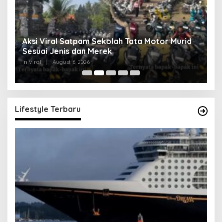
Aksi Viral Satpam Sekolah Tata Motor Murid
K
Sesuai Jenis dan Merek
K
In Viral
|
August 6, 2026
In 
Lifestyle Terbaru