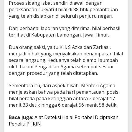
Proses sidang isbat sendiri diawali dengan
T
pelaksanaan rukyatul hilal di 88 titik pemantauan
i
n
yang telah disiapkan di seluruh penjuru negeri.
g
k
Dari berbagai laporan yang diterima, hilal berhasil
a
terlihat di Kabupaten Lamongan, Jawa Timur.
t
k
Dua orang saksi, yaitu KH. S Azka dan Zarkasi,
a
n
menjadi pihak yang menyaksikan penampakan hilal
I
secara langsung. Keduanya telah diambil sumpah
b
oleh hakim Pengadilan Agama setempat sesuai
a
dengan prosedur yang telah ditetapkan.
d
a
h
Sementara itu, dari aspek hisab, Menteri Agama
J
menjelaskan bahwa pada hari pemantauan, posisi
e
hilal berada pada ketinggian antara 3 derajat 17
l
menit 33 detik hingga 6 derajat 56 menit 58 detik.
a
n
g
Baca juga:
Alat Deteksi Halal Portabel Diciptakan
I
Peneliti PTKIN
d
u