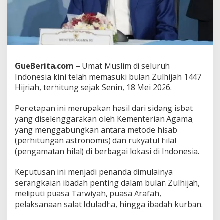
i
R
u
k
y
a
t
GueBerita.com
– Umat Muslim di seluruh
u
Indonesia kini telah memasuki bulan Zulhijah 1447
l
H
Hijriah, terhitung sejak Senin, 18 Mei 2026.
i
l
Penetapan ini merupakan hasil dari sidang isbat
a
yang diselenggarakan oleh Kementerian Agama,
l
yang menggabungkan antara metode hisab
,
W
(perhitungan astronomis) dan rukyatul hilal
a
(pengamatan hilal) di berbagai lokasi di Indonesia.
k
t
Keputusan ini menjadi penanda dimulainya
u
serangkaian ibadah penting dalam bulan Zulhijah,
T
e
meliputi puasa Tarwiyah, puasa Arafah,
p
pelaksanaan salat Iduladha, hingga ibadah kurban.
a
t