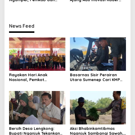
Kejari Madiun Resmi
Perkuat Peran Masyarakat
Berkolaborasi
News Feed
Rayakan Hari Anak
Basarnas Sisir Perairan
Nasional, Pemkot
Utara Sumenep Cari KMP
Mojokerto Hidupkan
Mutiara Sentosa II
Kembali Permainan
Tradisional
Bersih Desa Lengkong:
Aksi Bhabinkamtibmas
Bupati Nganjuk Tekankan
Nganjuk Sambangi Sawah,