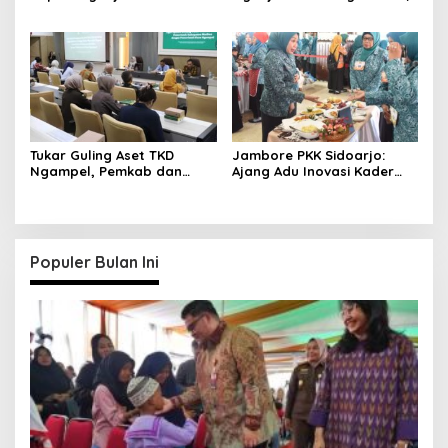
Gotong Royong dan
Jaga Kamtibmas dan
Pembangunan
Ketahanan Pangan
Tukar Guling Aset TKD
Jambore PKK Sidoarjo:
Ngampel, Pemkab dan
Ajang Adu Inovasi Kader
Kejari Madiun Resmi
Perkuat Peran Masyarakat
Berkolaborasi
Populer Bulan Ini