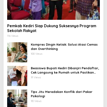
Pemkab Kediri Siap Dukung Suksesnya Program
Sekolah Rakyat
116 Views
Kompres Dingin Ketiak: Solusi Atasi Cemas
dan Overthinking
100 Views
Beasiswa Bupati Kediri Dibanjiri Pendaftar,
Cek Langsung ke Rumah untuk Pastikan
Tepat Sasaran
91 Views
Tips Jitu Meredakan Konflik dari Pakar
Psikologi
90 Views