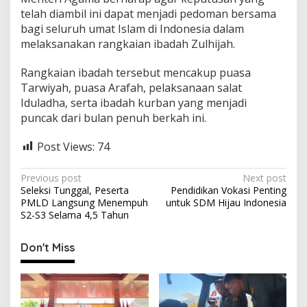
telah diambil ini dapat menjadi pedoman bersama
bagi seluruh umat Islam di Indonesia dalam
melaksanakan rangkaian ibadah Zulhijah.
Rangkaian ibadah tersebut mencakup puasa
Tarwiyah, puasa Arafah, pelaksanaan salat
Iduladha, serta ibadah kurban yang menjadi
puncak dari bulan penuh berkah ini.
Post Views:
74
P
Previous post
Next post
Seleksi Tunggal, Peserta
Pendidikan Vokasi Penting
o
PMLD Langsung Menempuh
untuk SDM Hijau Indonesia
s
S2-S3 Selama 4,5 Tahun
t
Don't Miss
n
a
v