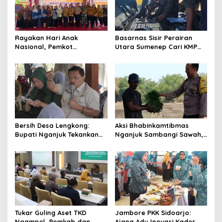
i
g
a
Rayakan Hari Anak
Basarnas Sisir Perairan
t
Nasional, Pemkot
Utara Sumenep Cari KMP
Mojokerto Hidupkan
Mutiara Sentosa II
i
Kembali Permainan
o
Tradisional
n
Bersih Desa Lengkong:
Aksi Bhabinkamtibmas
Bupati Nganjuk Tekankan
Nganjuk Sambangi Sawah,
Gotong Royong dan
Jaga Kamtibmas dan
Pembangunan
Ketahanan Pangan
Tukar Guling Aset TKD
Jambore PKK Sidoarjo:
Ngampel, Pemkab dan
Ajang Adu Inovasi Kader