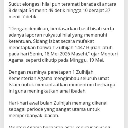
Sudut elongasi hilal pun teramati berada di antara
l
8 derajat 54 menit 49 detik hingga 10 derajat 37
a
d
menit 7 detik.
h
a
“Dengan demikian, berdasarkan hasil hisab serta
adanya laporan rukyatul hilal yang memenuhi
ketentuan, Sidang Isbat secara mufakat
menetapkan bahwa 1 Zulhijah 1447 Hijriah jatuh
pada hari Senin, 18 Mei 2026 Masehi,” ujar Menteri
Agama, seperti dikutip pada Minggu, 19 Mei.
Dengan resminya penetapan 1 Zulhijah,
Kementerian Agama mengimbau seluruh umat
Islam untuk memanfaatkan momentum berharga
ini guna meningkatkan amal ibadah.
Hari-hari awal bulan Zulhijah memang dikenal
sebagai periode yang sangat utama untuk
memperbanyak ibadah.
Menteri Agama berharap agar keputusan yang