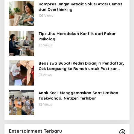
Kompres Dingin Ketiak: Solusi Atasi Cemas
dan Overthinking
102 Views
Tips Jitu Meredakan Konflik dari Pakar
Psikologi
96 Views
Beasiswa Bupati Kediri Dibanjiri Pendaftar,
Cek Langsung ke Rumah untuk Pastikan
Tepat Sasaran
93 Views
Anak Kecil Menggemaskan Saat Latihan
Taekwondo, Netizen Terhibur
92 Views
Entertainment Terbaru