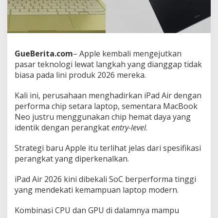
r
2
0
2
6
:
GueBerita.com
– Apple kembali mengejutkan
M
pasar teknologi lewat langkah yang dianggap tidak
a
biasa pada lini produk 2026 mereka.
n
a
y
Kali ini, perusahaan menghadirkan iPad Air dengan
a
performa chip setara laptop, sementara MacBook
n
Neo justru menggunakan chip hemat daya yang
g
identik dengan perangkat
entry-level
.
L
e
b
Strategi baru Apple itu terlihat jelas dari spesifikasi
i
perangkat yang diperkenalkan.
h
L
iPad Air 2026 kini dibekali SoC berperforma tinggi
a
yang mendekati kemampuan laptop modern.
y
a
k
Kombinasi CPU dan GPU di dalamnya mampu
D