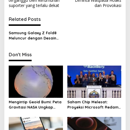
terganggu oleh kerumunan
Diminta Waspada Hoaks
s
suporter yang terlalu dekat
dan Provokasi
t
Related Posts
n
a
Samsung Galaxy Z Fold8
v
Meluncur dengan Desain
Lebih Tipis dan Fitur AI
i
Lebih Canggih
g
Don't Miss
a
t
i
o
n
Mengintip Geoid Bumi: Peta
Saham Chip Melesat:
Gravitasi NASA Ungkap
Proyeksi Microsoft Redam
Fakta Baru
Ketakutan Investasi AI