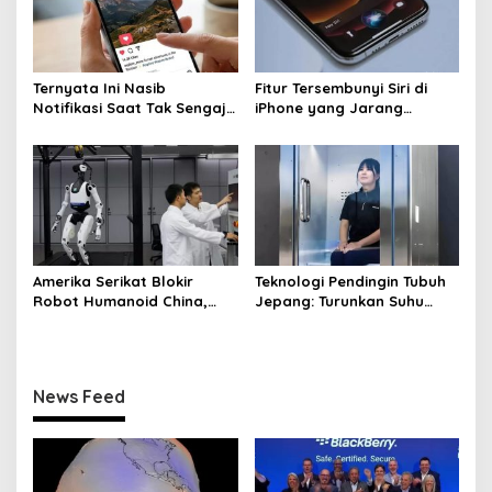
Ternyata Ini Nasib
Fitur Tersembunyi Siri di
Notifikasi Saat Tak Sengaja
iPhone yang Jarang
Like di Instagram
Diketahui User
Amerika Serikat Blokir
Teknologi Pendingin Tubuh
Robot Humanoid China,
Jepang: Turunkan Suhu
Beijing Siap Membalas
dalam 5 Menit
News Feed