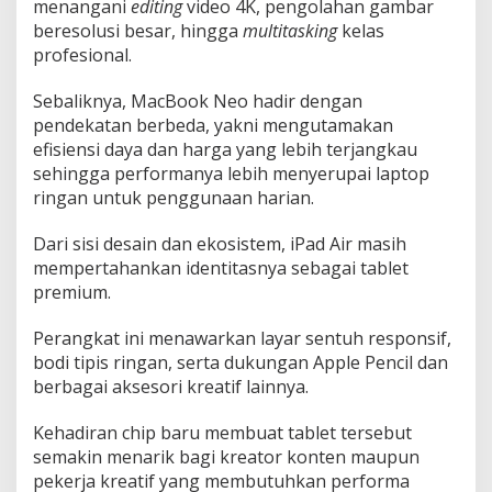
menangani
editing
video 4K, pengolahan gambar
i
beresolusi besar, hingga
multitasking
kelas
b
profesional.
e
l
i
Sebaliknya, MacBook Neo hadir dengan
?
pendekatan berbeda, yakni mengutamakan
efisiensi daya dan harga yang lebih terjangkau
sehingga performanya lebih menyerupai laptop
ringan untuk penggunaan harian.
Dari sisi desain dan ekosistem, iPad Air masih
mempertahankan identitasnya sebagai tablet
premium.
Perangkat ini menawarkan layar sentuh responsif,
bodi tipis ringan, serta dukungan Apple Pencil dan
berbagai aksesori kreatif lainnya.
Kehadiran chip baru membuat tablet tersebut
semakin menarik bagi kreator konten maupun
pekerja kreatif yang membutuhkan performa