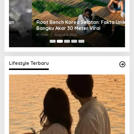
Root Bench Korea Selatan: Fakta Unik
N
Bangku Akar 30 Meter Viral
U
In Viral
|
August 8, 2026
In 
Lifestyle Terbaru