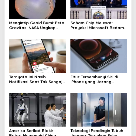
Mengintip Geoid Bumi: Peta
Saham Chip Melesat:
Gravitasi NASA Ungkap
Proyeksi Microsoft Redam
Fakta Baru
Ketakutan Investasi AI
Ternyata Ini Nasib
Fitur Tersembunyi Siri di
Notifikasi Saat Tak Sengaja
iPhone yang Jarang
Like di Instagram
Diketahui User
Amerika Serikat Blokir
Teknologi Pendingin Tubuh
Robot Humanoid China,
Jepang: Turunkan Suhu