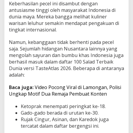
Keberhasilan pecel ini disambut dengan
i
antusiasme tinggi oleh masyarakat Indonesia di
D
a
dunia maya. Mereka bangga melihat kuliner
f
warisan leluhur semakin mendapat pengakuan di
t
tingkat internasional.
a
r
Namun, kebanggaan tidak berhenti pada pecel
S
a
saja. Sejumlah hidangan Nusantara lainnya yang
l
mengolah sayuran dan bumbu khas Indonesia juga
a
berhasil masuk dalam daftar 100 Salad Terbaik
d
Dunia versi TasteAtlas 2026. Beberapa di antaranya
T
e
adalah:
r
b
Baca juga:
Video Pocong Viral di Lamongan, Polisi
a
Ungkap Motif Dua Remaja Pembuat Konten
i
k
Ketoprak menempati peringkat ke-18.
D
u
Gado-gado berada di urutan ke-30.
n
Rujak Cingur, Asinan, dan Karedok juga
i
tercatat dalam daftar bergengsi ini.
a