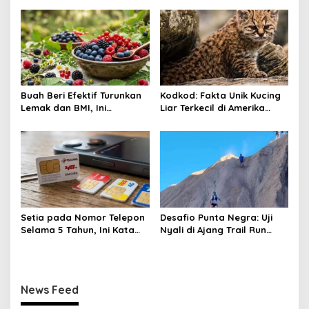
o
n
Buah Beri Efektif Turunkan
Kodkod: Fakta Unik Kucing
Lemak dan BMI, Ini
Liar Terkecil di Amerika
Khasiatnya
yang Jago Sembunyi
Setia pada Nomor Telepon
Desafio Punta Negra: Uji
Selama 5 Tahun, Ini Kata
Nyali di Ajang Trail Run
Pakar!
Tersulit Argentina
News Feed