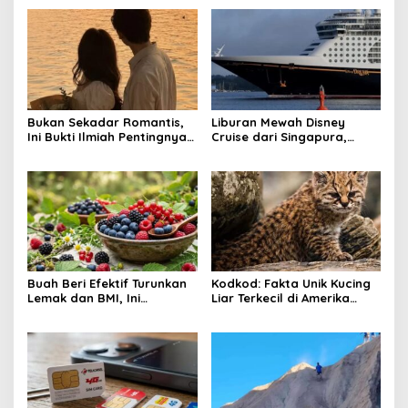
Bukan Sekadar Romantis,
Liburan Mewah Disney
Ini Bukti Ilmiah Pentingnya
Cruise dari Singapura,
Apresiasi Pasangan
Siapkan Budget Rp50 Juta
Buah Beri Efektif Turunkan
Kodkod: Fakta Unik Kucing
Lemak dan BMI, Ini
Liar Terkecil di Amerika
Khasiatnya
yang Jago Sembunyi