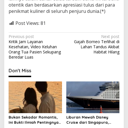
otentik dan berdasarkan apresiasi tulus dari para
penikmat kuliner di seluruh penjuru dunia.(*)
Post Views:
81
P
Previous post
Next post
Kritik Jam Layanan
Gajah Borneo Terlihat di
o
Kesehatan, Video Keluhan
Lahan Tandus Akibat
s
Orang Tua Pasien Sekupang
Habitat Hilang
Beredar Luas
t
n
Don't Miss
a
v
i
g
a
t
Bukan Sekadar Romantis,
Liburan Mewah Disney
Ini Bukti Ilmiah Pentingnya
Cruise dari Singapura,
i
Apresiasi Pasangan
Siapkan Budget Rp50 Juta