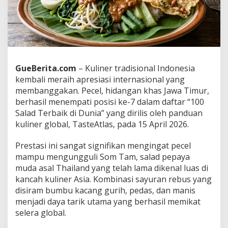
h
k
a
n
S
o
m
GueBerita.com
– Kuliner tradisional Indonesia
T
kembali meraih apresiasi internasional yang
a
m
membanggakan. Pecel, hidangan khas Jawa Timur,
T
berhasil menempati posisi ke-7 dalam daftar “100
h
Salad Terbaik di Dunia” yang dirilis oleh panduan
a
kuliner global, TasteAtlas, pada 15 April 2026.
i
l
a
Prestasi ini sangat signifikan mengingat pecel
n
mampu mengungguli Som Tam, salad pepaya
d
muda asal Thailand yang telah lama dikenal luas di
,
kancah kuliner Asia. Kombinasi sayuran rebus yang
P
disiram bumbu kacang gurih, pedas, dan manis
u
n
menjadi daya tarik utama yang berhasil memikat
c
selera global.
a
k