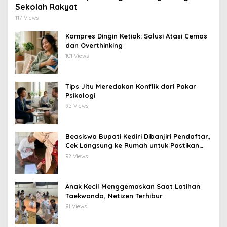
Sekolah Rakyat
117 Views
Kompres Dingin Ketiak: Solusi Atasi Cemas
dan Overthinking
101 Views
Tips Jitu Meredakan Konflik dari Pakar
Psikologi
95 Views
Beasiswa Bupati Kediri Dibanjiri Pendaftar,
Cek Langsung ke Rumah untuk Pastikan
Tepat Sasaran
92 Views
Anak Kecil Menggemaskan Saat Latihan
Taekwondo, Netizen Terhibur
91 Views