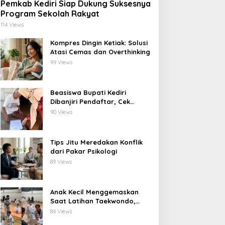
Pemkab Kediri Siap Dukung Suksesnya
Program Sekolah Rakyat
114 Views
Kompres Dingin Ketiak: Solusi
Atasi Cemas dan Overthinking
99 Views
Beasiswa Bupati Kediri
Dibanjiri Pendaftar, Cek
Langsung ke Rumah untuk
90 Views
Pastikan Tepat Sasaran
Tips Jitu Meredakan Konflik
dari Pakar Psikologi
89 Views
Anak Kecil Menggemaskan
Saat Latihan Taekwondo,
Netizen Terhibur
84 Views