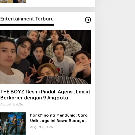
Entertainment Terbaru
THE BOYZ Resmi Pindah Agensi, Lanjut
Berkarier dengan 9 Anggota
August 7, 2026
honk!” no na Mendunia: Cara
Unik Lagu Ini Bawa Budaya
Indonesia
August 6, 2026