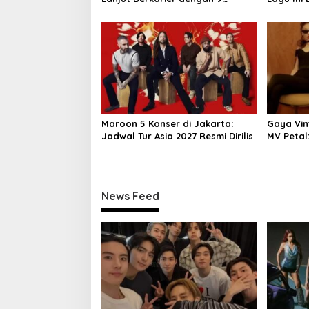
i
Anggota
o
n
Maroon 5 Konser di Jakarta:
Gaya Vin
Jadwal Tur Asia 2027 Resmi Dirilis
MV Petal:
Makeup
News Feed