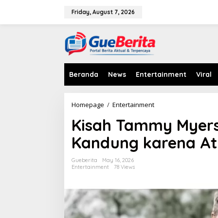
S
k
Friday, August 7, 2026
i
p
t
o
c
o
n
Beranda
News
Entertainment
Viral
t
e
n
Homepage
/
Entertainment
K
t
i
Kisah Tammy Myers 
s
a
Kandung karena At
h
T
a
Gueberita
May 16, 2026
m
Entertainment
78 Views
m
y
M
y
e