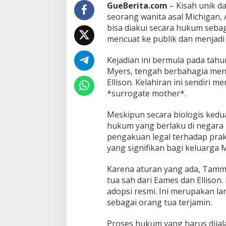
k
GueBerita.com
– Kisah unik d
a
seorang wanita asal Michigan, 
r
bisa diakui secara hukum sebaga
e
mencuat ke publik dan menjadi 
n
a
A
Kejadian ini bermula pada tah
t
Myers, tengah berbahagia men
u
Ellison. Kelahiran ini sendiri 
r
*surrogate mother*.
a
n
S
Meskipun secara biologis kedu
u
hukum yang berlaku di negara
r
pengakuan legal terhadap prak
r
yang signifikan bagi keluarga 
o
g
a
Karena aturan yang ada, Tammy
c
tua sah dari Eames dan Elliso
y
adopsi resmi. Ini merupakan l
M
sebagai orang tua terjamin.
i
c
h
Proses hukum yang harus dijala