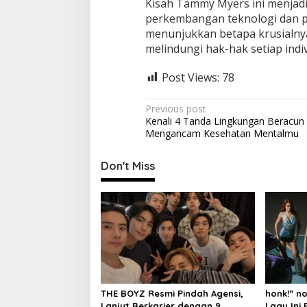
Kisah Tammy Myers ini menjad
perkembangan teknologi dan p
menunjukkan betapa krusialnya
melindungi hak-hak setiap ind
Post Views:
78
P
Previous post
Kenali 4 Tanda Lingkungan Beracun
o
Mengancam Kesehatan Mentalmu
s
t
Don't Miss
n
a
v
i
g
a
THE BOYZ Resmi Pindah Agensi,
honk!” n
t
Lanjut Berkarier dengan 9
Lagu Ini