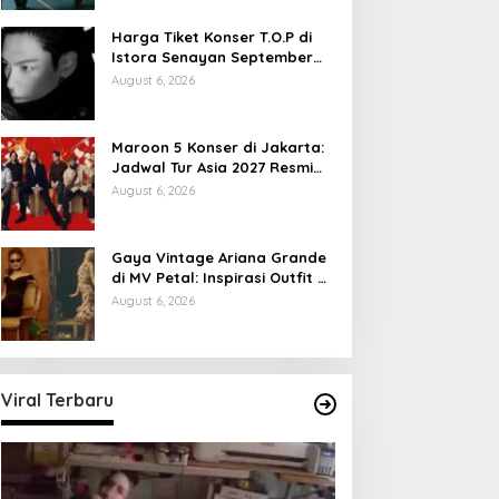
Harga Tiket Konser T.O.P di
Istora Senayan September
2026
August 6, 2026
Maroon 5 Konser di Jakarta:
Jadwal Tur Asia 2027 Resmi
Dirilis
August 6, 2026
Gaya Vintage Ariana Grande
di MV Petal: Inspirasi Outfit &
Makeup
August 6, 2026
Viral Terbaru