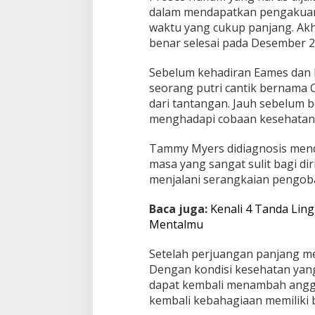
i
dalam mendapatkan pengakua
g
waktu yang cukup panjang. Akhi
a
benar selesai pada Desember 2
n
Sebelum kehadiran Eames dan El
seorang putri cantik bernama 
dari tantangan. Jauh sebelum 
menghadapi cobaan kesehatan 
Tammy Myers didiagnosis mende
masa yang sangat sulit bagi di
menjalani serangkaian pengoba
Baca juga:
Kenali 4 Tanda Li
Mentalmu
Setelah perjuangan panjang me
Dengan kondisi kesehatan yan
dapat kembali menambah anggo
kembali kebahagiaan memiliki b