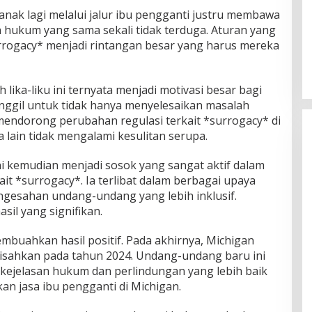
anak lagi melalui jalur ibu pengganti justru membawa
hukum yang sama sekali tidak terduga. Aturan yang
Video Boneka James CORTIS
Bergerak Ternyata Settingan,
rogacy* menjadi rintangan besar yang harus mereka
Bukan Mistis
In Viral
|
August 7, 2026
lika-liku ini ternyata menjadi motivasi besar bagi
ggil untuk tidak hanya menyelesaikan masalah
 mendorong perubahan regulasi terkait *surrogacy* di
a lain tidak mengalami kesulitan serupa.
i kemudian menjadi sosok yang sangat aktif dalam
t *surrogacy*. Ia terlibat dalam berbagai upaya
gesahan undang-undang yang lebih inklusif.
il yang signifikan.
mbuahkan hasil positif. Pada akhirnya, Michigan
 disahkan pada tahun 2024. Undang-undang baru ini
kejelasan hukum dan perlindungan yang lebih baik
n jasa ibu pengganti di Michigan.