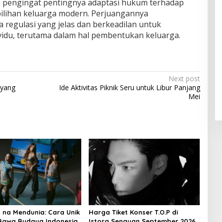
i pengingat pentingnya adaptasi hukum terhadap
ilihan keluarga modern. Perjuangannya
 regulasi yang jelas dan berkeadilan untuk
ividu, terutama dalam hal pembentukan keluarga.
Next post
 yang
Ide Aktivitas Piknik Seru untuk Libur Panjang
Mei
o na Mendunia: Cara Unik
Harga Tiket Konser T.O.P di
 Bawa Budaya Indonesia
Istora Senayan September 2026