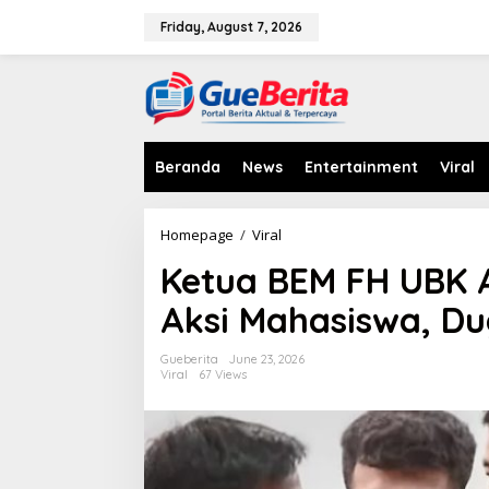
S
k
Friday, August 7, 2026
i
p
t
o
c
o
n
Beranda
News
Entertainment
Viral
t
e
n
Homepage
/
Viral
K
t
e
Ketua BEM FH UBK 
t
u
Aksi Mahasiswa, Du
a
B
E
Gueberita
June 23, 2026
M
Viral
67 Views
F
H
U
B
K