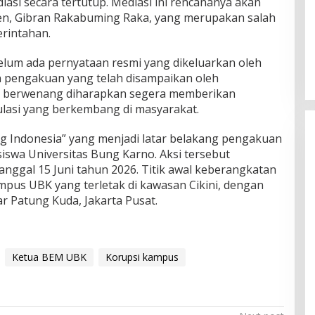
asi secara tertutup. Mediasi ini rencananya akan
den, Gibran Rakabuming Raka, yang merupakan salah
Satpam Sekolah Viral: Parkir
rintahan.
Motor Dikelompokkan Sesuai
Merk dan Jenis
belum ada pernyataan resmi yang dikeluarkan oleh
In Viral
|
August 7, 2026
an pengakuan yang telah disampaikan oleh
 berwenang diharapkan segera memberikan
ulasi yang berkembang di masyarakat.
ang Indonesia” yang menjadi latar belakang pengakuan
iswa Universitas Bung Karno. Aksi tersebut
tanggal 15 Juni tahun 2026. Titik awal keberangkatan
mpus UBK yang terletak di kawasan Cikini, dengan
ar Patung Kuda, Jakarta Pusat.
Ketua BEM UBK
Korupsi kampus