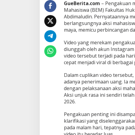
h
GueBerita.com
– Pengakuan me
a
Mahasiswa (BEM) Fakultas Hu
s
Abdimaludin. Pernyataannya m
i
berlangsungnya aksi mahasiswa 
s
w
maya, memicu perbincangan da
a
,
Video yang merekam pengakuan 
D
diunggah oleh akun Instagram
u
video tersebut terjadi pada har
g
a
cepat menjadi viral di berbagai 
a
n
Dalam cuplikan video tersebut
S
adanya penerimaan uang. Ia me
u
dengan pelaksanaan aksi maha
a
p
Aksi unjuk rasa ini sendiri tel
J
2026.
a
d
Pengakuan penting ini disamp
i
klarifikasi yang diselenggara
P
e
pada malam hari, tepatnya pada
r
video itu beredar luas.