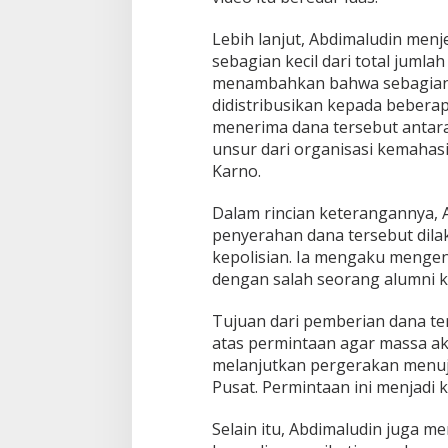
h
a
Lebih lanjut, Abdimaludin men
t
sebagian kecil dari total jumlah
i
a
menambahkan bahwa sebagian da
n
didistribusikan kepada beberap
menerima dana tersebut antara
unsur dari organisasi kemahas
Karno.
Dalam rincian keterangannya
penyerahan dana tersebut dila
kepolisian. Ia mengaku mengena
dengan salah seorang alumni 
Tujuan dari pemberian dana te
atas permintaan agar massa ak
melanjutkan pergerakan menuju
Pusat. Permintaan ini menjadi k
Selain itu, Abdimaludin juga 