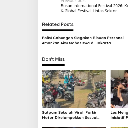
P
Previous post
Busan International Festival 2026: 
o
K-Global Festival Lintas Sektor
s
t
Related Posts
n
Polisi Gabungan Siagakan Ribuan Personel
a
Amankan Aksi Mahasiswa di Jakarta
v
i
Don't Miss
g
a
t
i
o
n
Satpam Sekolah Viral: Parkir
Les Menge
Motor Dikelompokkan Sesuai
Inisiati
Merk dan Jenis
Teknolog