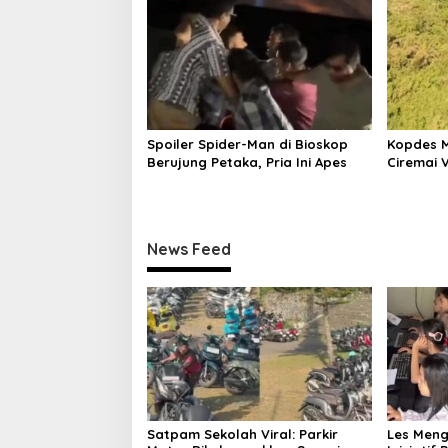
Spoiler Spider-Man di Bioskop
Kopdes M
Berujung Petaka, Pria Ini Apes
Ciremai V
News Feed
Satpam Sekolah Viral: Parkir
Les Menge