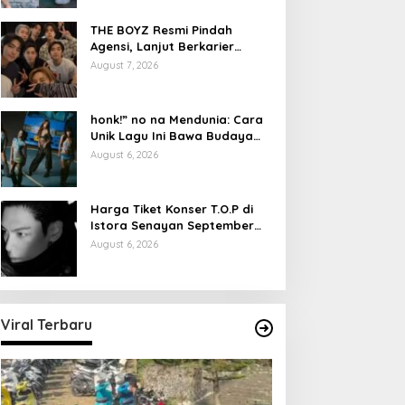
THE BOYZ Resmi Pindah
Agensi, Lanjut Berkarier
dengan 9 Anggota
August 7, 2026
honk!” no na Mendunia: Cara
Unik Lagu Ini Bawa Budaya
Indonesia
August 6, 2026
Harga Tiket Konser T.O.P di
Istora Senayan September
2026
August 6, 2026
Viral Terbaru