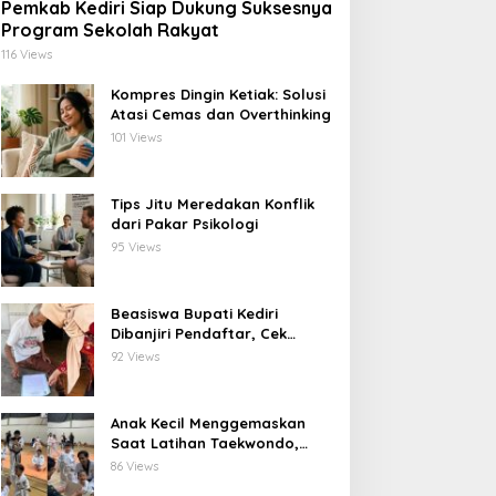
Pemkab Kediri Siap Dukung Suksesnya
Program Sekolah Rakyat
116 Views
Kompres Dingin Ketiak: Solusi
Atasi Cemas dan Overthinking
101 Views
Tips Jitu Meredakan Konflik
dari Pakar Psikologi
95 Views
Beasiswa Bupati Kediri
Dibanjiri Pendaftar, Cek
Langsung ke Rumah untuk
92 Views
Pastikan Tepat Sasaran
Anak Kecil Menggemaskan
Saat Latihan Taekwondo,
Netizen Terhibur
86 Views