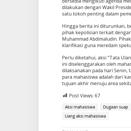
bersedia mengikuti agenda medi
dilakukan dengan Wakil Presi
satu tokoh penting dalam peme
Hingga berita ini diturunkan, 
pihak kepolisian terkait deng
Muhammad Abdimaludin. Pihak
klarifikasi guna meredam spek
Perlu diketahui, aksi “Tata Ul
ini diselenggarakan oleh mahas
dilaksanakan pada hari Senin, 
para mahasiswa adalah dari ka
tujuan akhir menuju area sekit
Post Views:
67
Aksi mahasiswa
Dugaan suap
Uang aksi mahasiswa