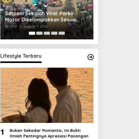
Les Mengetik Gratis di Bogor:
Video Boneka J
Inisiatif Pemuda Kenalkan
Bergerak Ternya
Teknologi
Bukan Mistis
In Viral
|
August 7, 2026
In Viral
|
August 7, 202
Lifestyle Terbaru
1
Bukan Sekadar Romantis, Ini Bukti
Ilmiah Pentingnya Apresiasi Pasangan