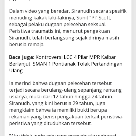
e
h
Dalam video yang beredar, Siranudh secara spesifik
P
menuding kakak laki-lakinya, Sunit “Pi” Scott,
e
sebagai pelaku dugaan pelecehan seksual.
w
Peristiwa traumatis ini, menurut pengakuan
a
Siranudh, telah berlangsung sejak dirinya masih
r
i
berusia remaja.
s
K
Baca juga:
Kontroversi LCC 4 Pilar MPR Kalbar
e
Berlanjut, SMAN 1 Pontianak Tolak Pertandingan
l
Ulang
u
a
r
Ia merinci bahwa dugaan pelecehan tersebut
g
terjadi secara berulang-ulang sepanjang rentang
a
usianya, mulai dari 12 tahun hingga 24 tahun.
S
Siranudh, yang kini berusia 29 tahun, juga
i
n
mengklaim bahwa ia memiliki bukti berupa
g
rekaman yang berisi pengakuan terkait peristiwa-
h
peristiwa yang dituduhkan tersebut.
a
,
“Aku tidak ingin ada yang menyebutku sebagai
M