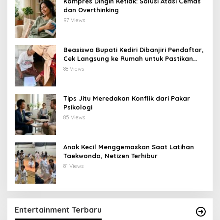
Kompres Dingin Ketiak: Solusi Atasi Cemas
dan Overthinking
97 Views
Beasiswa Bupati Kediri Dibanjiri Pendaftar,
Cek Langsung ke Rumah untuk Pastikan
Tepat Sasaran
88 Views
Tips Jitu Meredakan Konflik dari Pakar
Psikologi
85 Views
Anak Kecil Menggemaskan Saat Latihan
Taekwondo, Netizen Terhibur
81 Views
Entertainment Terbaru