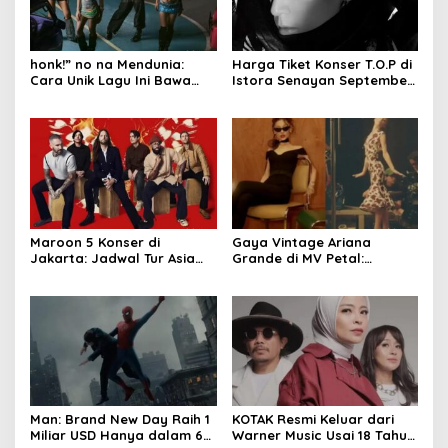
honk!” no na Mendunia:
Harga Tiket Konser T.O.P di
Cara Unik Lagu Ini Bawa
Istora Senayan September
Budaya Indonesia
2026
Maroon 5 Konser di
Gaya Vintage Ariana
Jakarta: Jadwal Tur Asia
Grande di MV Petal:
2027 Resmi Dirilis
Inspirasi Outfit & Makeup
Man: Brand New Day Raih 1
KOTAK Resmi Keluar dari
Miliar USD Hanya dalam 6
Warner Music Usai 18 Tahun