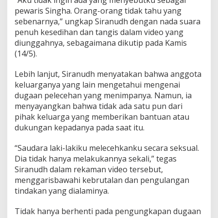
e
pewaris Singha. Orang-orang tidak tahu yang
d
sebenarnya,” ungkap Siranudh dengan nada suara
i
penuh kesedihan dan tangis dalam video yang
a
diunggahnya, sebagaimana dikutip pada Kamis
T
h
(14/5).
a
i
Lebih lanjut, Siranudh menyatakan bahwa anggota
l
keluarganya yang lain mengetahui mengenai
a
dugaan pelecehan yang menimpanya. Namun, ia
n
d
menyayangkan bahwa tidak ada satu pun dari
G
pihak keluarga yang memberikan bantuan atau
e
dukungan kepadanya pada saat itu.
g
e
“Saudara laki-lakiku melecehkanku secara seksual.
r
Dia tidak hanya melakukannya sekali,” tegas
Siranudh dalam rekaman video tersebut,
menggarisbawahi kebrutalan dan pengulangan
tindakan yang dialaminya.
Tidak hanya berhenti pada pengungkapan dugaan