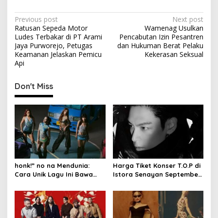
P
Previous post
Next post
Ratusan Sepeda Motor
Wamenag Usulkan
o
Ludes Terbakar di PT Arami
Pencabutan Izin Pesantren
s
Jaya Purworejo, Petugas
dan Hukuman Berat Pelaku
Keamanan Jelaskan Pemicu
Kekerasan Seksual
t
Api
n
Don't Miss
a
v
i
g
a
t
honk!” no na Mendunia:
Harga Tiket Konser T.O.P di
i
Cara Unik Lagu Ini Bawa
Istora Senayan September
o
Budaya Indonesia
2026
n