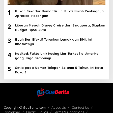
1
Bukan Sekadar Romantis, Ini Bukti Ilmiah Pentingnya
Apresiasi Pasangan
2
Liburan Mewah Disney Cruise dari Singapura, Siapkan
Budget Rp50 Juta
3
Buah Beri Efektif Turunkan Lemak dan BMI, Ini
Khasiatnya
4
Kodkod: Fakta Unik Kucing Liar Terkecil di Amerika
yang Jago Sembunyi
5
Setia pada Nomor Telepon Selama 5 Tahun, Ini Kata
Pakar!
Copyright © GueBerita.com
About Us
Contact Us
Disclaimer
Privacy Policy
Terms & Conditions