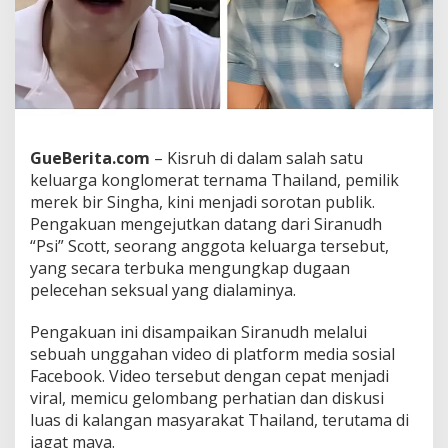
L
a
k
u
k
a
n
P
GueBerita.com
– Kisruh di dalam salah satu
e
l
keluarga konglomerat ternama Thailand, pemilik
e
merek bir Singha, kini menjadi sorotan publik.
c
Pengakuan mengejutkan datang dari Siranudh
e
“Psi” Scott, seorang anggota keluarga tersebut,
h
a
yang secara terbuka mengungkap dugaan
n
pelecehan seksual yang dialaminya.
S
e
Pengakuan ini disampaikan Siranudh melalui
k
sebuah unggahan video di platform media sosial
s
u
Facebook. Video tersebut dengan cepat menjadi
a
viral, memicu gelombang perhatian dan diskusi
l
luas di kalangan masyarakat Thailand, terutama di
o
jagat maya.
l