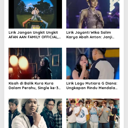
Lirik Jangan Ungkit Ungkit
Lirik Jayanti Wika Salim
AFAN AAN FAMILY OFFICIAL,
Karya Abah Anton: Janji
Makna Luka Mendalam
Romantis di Pantai
Kisah di Balik Kura Kura
Lirik Lagu Mutiara G Diana:
Dalam Perahu, Single ke-31
Ungkapan Rindu Mendalam
Lesti Kejora
Penuh Makna