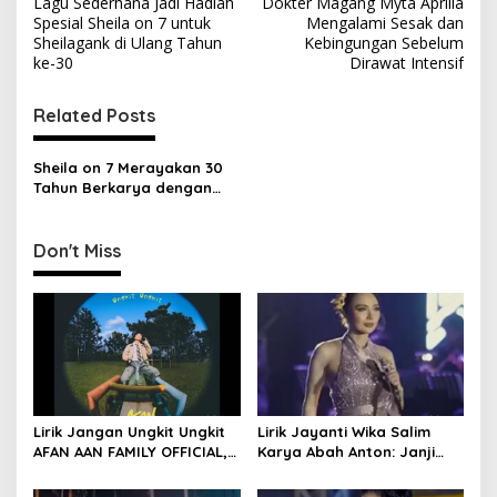
Lagu Sederhana Jadi Hadiah
Dokter Magang Myta Aprilia
o
Spesial Sheila on 7 untuk
Mengalami Sesak dan
s
Sheilagank di Ulang Tahun
Kebingungan Sebelum
ke-30
Dirawat Intensif
t
n
Related Posts
a
v
Sheila on 7 Merayakan 30
Tahun Berkarya dengan
i
Single Terbaru
g
Don't Miss
a
t
i
o
n
Lirik Jangan Ungkit Ungkit
Lirik Jayanti Wika Salim
AFAN AAN FAMILY OFFICIAL,
Karya Abah Anton: Janji
Makna Luka Mendalam
Romantis di Pantai