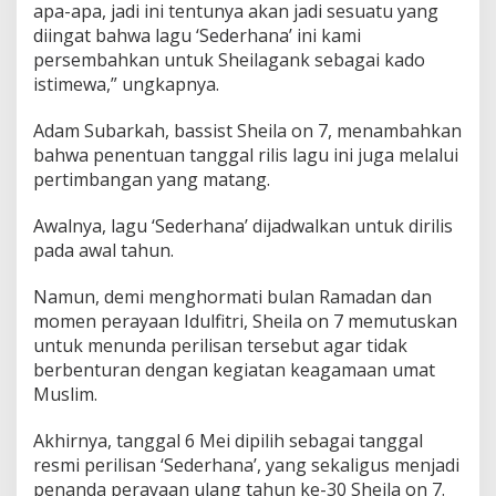
apa-apa, jadi ini tentunya akan jadi sesuatu yang
u
diingat bahwa lagu ‘Sederhana’ ini kami
S
e
persembahkan untuk Sheilagank sebagai kado
d
istimewa,” ungkapnya.
e
r
Adam Subarkah, bassist Sheila on 7, menambahkan
h
bahwa penentuan tanggal rilis lagu ini juga melalui
a
n
pertimbangan yang matang.
a
Awalnya, lagu ‘Sederhana’ dijadwalkan untuk dirilis
pada awal tahun.
Namun, demi menghormati bulan Ramadan dan
momen perayaan Idulfitri, Sheila on 7 memutuskan
untuk menunda perilisan tersebut agar tidak
berbenturan dengan kegiatan keagamaan umat
Muslim.
Akhirnya, tanggal 6 Mei dipilih sebagai tanggal
resmi perilisan ‘Sederhana’, yang sekaligus menjadi
penanda perayaan ulang tahun ke-30 Sheila on 7.