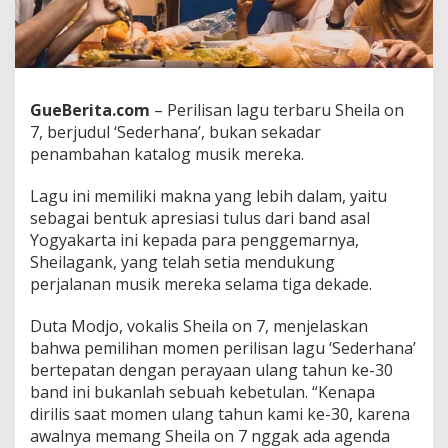
u
n
t
u
k
S
GueBerita.com
– Perilisan lagu terbaru Sheila on
h
7, berjudul ‘Sederhana’, bukan sekadar
e
penambahan katalog musik mereka.
i
l
a
Lagu ini memiliki makna yang lebih dalam, yaitu
g
sebagai bentuk apresiasi tulus dari band asal
a
Yogyakarta ini kepada para penggemarnya,
n
Sheilagank, yang telah setia mendukung
k
perjalanan musik mereka selama tiga dekade.
:
S
e
Duta Modjo, vokalis Sheila on 7, menjelaskan
b
bahwa pemilihan momen perilisan lagu ‘Sederhana’
u
bertepatan dengan perayaan ulang tahun ke-30
a
band ini bukanlah sebuah kebetulan. “Kenapa
h
L
dirilis saat momen ulang tahun kami ke-30, karena
a
awalnya memang Sheila on 7 nggak ada agenda
g