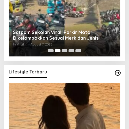
Satpam Sekolah Viral: Parkir Motor
L
Dikelompokkan Sesuai Merk dan Jenis
P
In Viral
|
August 7, 2026
In 
Lifestyle Terbaru