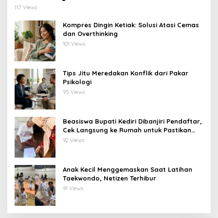
117 Views
Kompres Dingin Ketiak: Solusi Atasi Cemas
dan Overthinking
101 Views
Tips Jitu Meredakan Konflik dari Pakar
Psikologi
95 Views
Beasiswa Bupati Kediri Dibanjiri Pendaftar,
Cek Langsung ke Rumah untuk Pastikan
Tepat Sasaran
92 Views
Anak Kecil Menggemaskan Saat Latihan
Taekwondo, Netizen Terhibur
91 Views