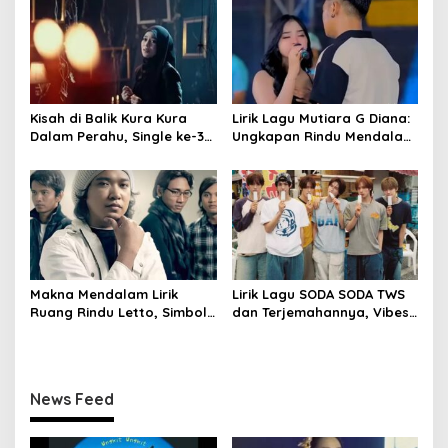
Kisah di Balik Kura Kura
Lirik Lagu Mutiara G Diana:
Dalam Perahu, Single ke-31
Ungkapan Rindu Mendalam
Lesti Kejora
Penuh Makna
Makna Mendalam Lirik
Lirik Lagu SODA SODA TWS
Ruang Rindu Letto, Simbol
dan Terjemahannya, Vibes
Cinta dan Keikhlasan
Segar Bikin Baper
News Feed