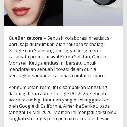
d
X
R
d
a
r
i
GueBerita.com
– Sebuah kolaborasi prestisius
K
baru saja diumumkan oleh raksasa teknologi
o
l
Google dan Samsung, menggandeng merek
a
kacamata premium asal Korea Selatan, Gentle
b
Monster. Ketiga entitas ini bersatu untuk
o
menciptakan sebuah inovasi dalam dunia
r
perangkat sandang: kacamata pintar terbaru.
a
s
i
Pengumuman resmi ini disampaikan langsung
G
dalam gelaran akbar Google I/O 2026, sebuah
o
acara teknologi tahunan yang diselenggarakan
o
oleh Google di California, Amerika Serikat, pada
g
l
tanggal 19 Mei 2026. Momen ini menjadi saksi bisu
e
langkah strategis para pemain teknologi besar.
,
S