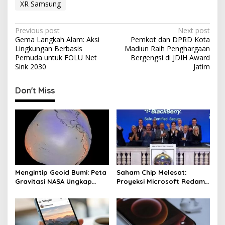
XR Samsung
P
Previous post
Next post
Gema Langkah Alam: Aksi
Pemkot dan DPRD Kota
o
Lingkungan Berbasis
Madiun Raih Penghargaan
s
Pemuda untuk FOLU Net
Bergengsi di JDIH Award
Sink 2030
Jatim
t
n
Don't Miss
a
v
i
g
a
t
Mengintip Geoid Bumi: Peta
Saham Chip Melesat:
Gravitasi NASA Ungkap
Proyeksi Microsoft Redam
i
Fakta Baru
Ketakutan Investasi AI
o
n