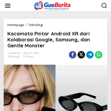
S
k
i
p
t
o
Homepage
/
Teknologi
K
c
a
Kacamata Pintar Android XR dari
o
c
n
a
Kolaborasi Google, Samsung, dan
t
m
Gentle Monster
e
a
n
t
Gueberita
May 21, 2026
t
a
Teknologi
79 Views
P
i
n
t
a
r
A
n
d
r
o
i