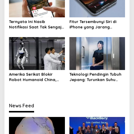
Ternyata Ini Nasib
Fitur Tersembunyi Siri di
Notifikasi Saat Tak Sengaja
iPhone yang Jarang
Like di Instagram
Diketahui User
Amerika Serikat Blokir
Teknologi Pendingin Tubuh
Robot Humanoid China,
Jepang: Turunkan Suhu
Beijing Siap Membalas
dalam 5 Menit
News Feed