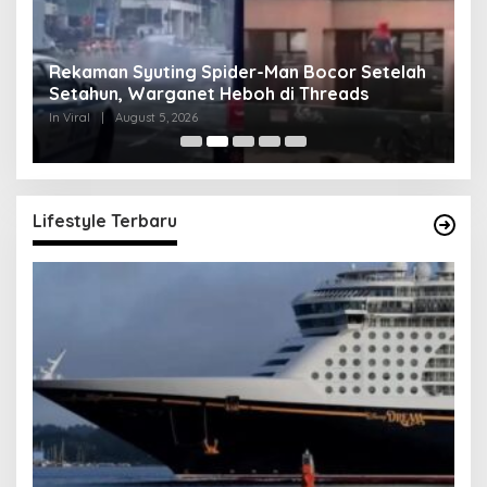
Rekaman Syuting Spider-Man Bocor Setelah
K
Setahun, Warganet Heboh di Threads
Be
In Viral
|
August 5, 2026
In 
Lifestyle Terbaru