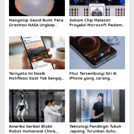
Mengintip Geoid Bumi: Peta
Saham Chip Melesat:
Gravitasi NASA Ungkap
Proyeksi Microsoft Redam
Fakta Baru
Ketakutan Investasi AI
Ternyata Ini Nasib
Fitur Tersembunyi Siri di
Notifikasi Saat Tak Sengaja
iPhone yang Jarang
Like di Instagram
Diketahui User
Amerika Serikat Blokir
Teknologi Pendingin Tubuh
Robot Humanoid China,
Jepang: Turunkan Suhu