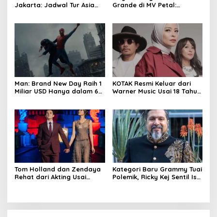
Jakarta: Jadwal Tur Asia
Grande di MV Petal:
2027 Resmi Dirilis
Inspirasi Outfit & Makeup
Man: Brand New Day Raih 1
KOTAK Resmi Keluar dari
Miliar USD Hanya dalam 6
Warner Music Usai 18 Tahun
Hari
Berkarya
Tom Holland dan Zendaya
Kategori Baru Grammy Tuai
Rehat dari Akting Usai
Polemik, Ricky Kej Sentil Isu
Jadwal Padat
Kesetaraan