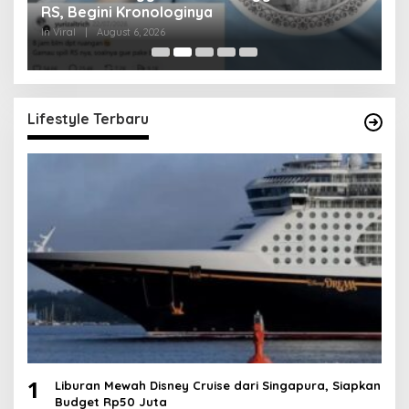
RS, Begini Kronologinya
S
In Viral
|
August 6, 2026
In 
Lifestyle Terbaru
1
Liburan Mewah Disney Cruise dari Singapura, Siapkan
Budget Rp50 Juta