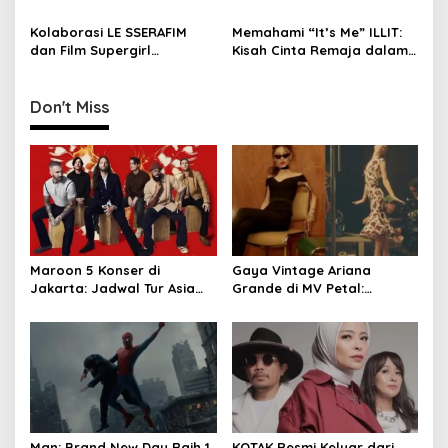
Macarena di Lagu
Aksi Viral
o
Boompala
Kolaborasi LE SSERAFIM
Memahami “It’s Me” ILLIT:
n
dan Film Supergirl
Kisah Cinta Remaja dalam
Disambut Hangat
Konsep Fandom K-Pop
Penggemar
Don't Miss
Maroon 5 Konser di
Gaya Vintage Ariana
Jakarta: Jadwal Tur Asia
Grande di MV Petal:
2027 Resmi Dirilis
Inspirasi Outfit & Makeup
Man: Brand New Day Raih 1
KOTAK Resmi Keluar dari