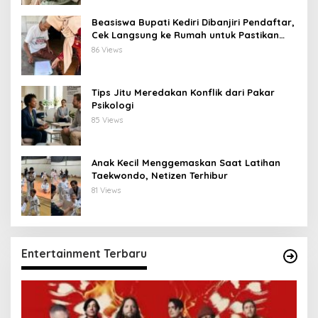
Beasiswa Bupati Kediri Dibanjiri Pendaftar,
Cek Langsung ke Rumah untuk Pastikan
Tepat Sasaran
86 Views
Tips Jitu Meredakan Konflik dari Pakar
Psikologi
85 Views
Anak Kecil Menggemaskan Saat Latihan
Taekwondo, Netizen Terhibur
81 Views
Entertainment Terbaru