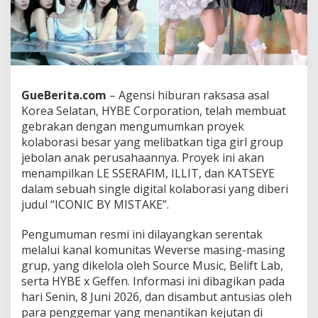
i
B
e
s
a
r
L
GueBerita.com
– Agensi hiburan raksasa asal
E
Korea Selatan, HYBE Corporation, telah membuat
S
S
gebrakan dengan mengumumkan proyek
E
kolaborasi besar yang melibatkan tiga girl group
R
jebolan anak perusahaannya. Proyek ini akan
A
menampilkan LE SSERAFIM, ILLIT, dan KATSEYE
F
dalam sebuah single digital kolaborasi yang diberi
I
M
judul “ICONIC BY MISTAKE”.
,
I
Pengumuman resmi ini dilayangkan serentak
L
melalui kanal komunitas Weverse masing-masing
L
grup, yang dikelola oleh Source Music, Belift Lab,
I
T
serta HYBE x Geffen. Informasi ini dibagikan pada
,
hari Senin, 8 Juni 2026, dan disambut antusias oleh
d
para penggemar yang menantikan kejutan di
a