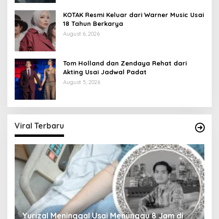
KOTAK Resmi Keluar dari Warner Music Usai
18 Tahun Berkarya
August 6, 2026
Tom Holland dan Zendaya Rehat dari
Akting Usai Jadwal Padat
August 5, 2026
Viral Terbaru
Yurizal Meninggal Usai Menunggu 8 Jam di
A