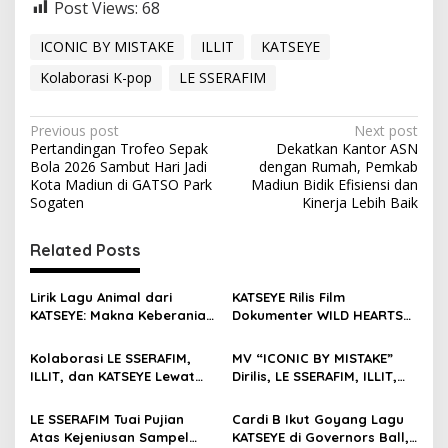
Post Views:
68
ICONIC BY MISTAKE
ILLIT
KATSEYE
Kolaborasi K-pop
LE SSERAFIM
P
Previous post
Next post
Pertandingan Trofeo Sepak
Dekatkan Kantor ASN
o
Bola 2026 Sambut Hari Jadi
dengan Rumah, Pemkab
s
Kota Madiun di GATSO Park
Madiun Bidik Efisiensi dan
Sogaten
Kinerja Lebih Baik
t
n
Related Posts
a
v
Lirik Lagu Animal dari
KATSEYE Rilis Film
KATSEYE: Makna Keberanian
Dokumenter WILD HEARTS
i
Jadi Diri Sendiri
di Bioskop Global Sambut
g
EP Baru
Kolaborasi LE SSERAFIM,
MV “ICONIC BY MISTAKE”
ILLIT, dan KATSEYE Lewat
Dirilis, LE SSERAFIM, ILLIT,
a
Iconic By Mistake Berawal
dan KATSEYE Akan Tampil di
t
dari Candaan
M Countdown
LE SSERAFIM Tuai Pujian
Cardi B Ikut Goyang Lagu
i
Atas Kejeniusan Sampel
KATSEYE di Governors Ball,