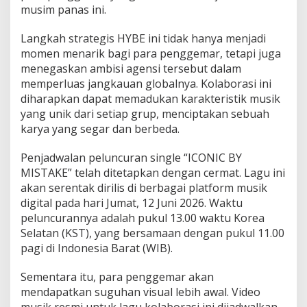
musim panas ini.
n
K
A
Langkah strategis HYBE ini tidak hanya menjadi
T
momen menarik bagi para penggemar, tetapi juga
S
menegaskan ambisi agensi tersebut dalam
E
memperluas jangkauan globalnya. Kolaborasi ini
Y
E
diharapkan dapat memadukan karakteristik musik
L
yang unik dari setiap grup, menciptakan sebuah
e
karya yang segar dan berbeda.
w
a
Penjadwalan peluncuran single “ICONIC BY
t
S
MISTAKE” telah ditetapkan dengan cermat. Lagu ini
i
akan serentak dirilis di berbagai platform musik
n
digital pada hari Jumat, 12 Juni 2026. Waktu
g
peluncurannya adalah pukul 13.00 waktu Korea
l
Selatan (KST), yang bersamaan dengan pukul 11.00
e
"
pagi di Indonesia Barat (WIB).
I
C
Sementara itu, para penggemar akan
O
mendapatkan suguhan visual lebih awal. Video
N
musik resmi untuk lagu kolaborasi ini dijadwalkan
I