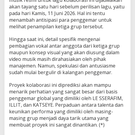
C
akan tayang satu hari sebelum perilisan lagu, yaitu
B
pada hari Kamis, 11 Juni 2026. Hal ini tentu
Y
menambah antisipasi para penggemar untuk
M
melihat penampilan ketiga grup tersebut.
I
S
T
Hingga saat ini, detail spesifik mengenai
A
pembagian vokal antar anggota dari ketiga grup
K
maupun konsep visual yang akan diusung dalam
E
video musik masih dirahasiakan oleh pihak
manajemen. Namun, spekulasi dan antusiasme
sudah mulai bergulir di kalangan penggemar.
Proyek kolaborasi ini diprediksi akan mampu
menarik perhatian yang sangat besar dari basis
penggemar global yang dimiliki oleh LE SSERAFIM,
ILLIT, dan KATSEYE. Perpaduan antara talenta dan
keunikan performa yang dimiliki oleh masing-
masing grup menjadi daya tarik utama yang
membuat proyek ini sangat dinantikan. (*)