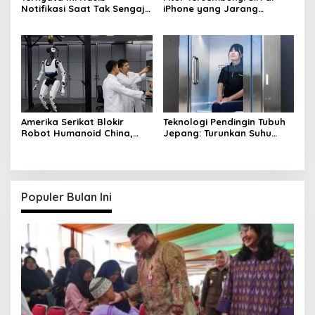
Notifikasi Saat Tak Sengaja
iPhone yang Jarang
Like di Instagram
Diketahui User
Amerika Serikat Blokir
Teknologi Pendingin Tubuh
Robot Humanoid China,
Jepang: Turunkan Suhu
Beijing Siap Membalas
dalam 5 Menit
Populer Bulan Ini