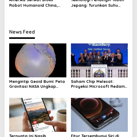
Robot Humanoid China,
Jepang: Turunkan Suhu
Beijing Siap Membalas
dalam 5 Menit
News Feed
Mengintip Geoid Bumi: Peta
Saham Chip Melesat:
Gravitasi NASA Ungkap
Proyeksi Microsoft Redam
Fakta Baru
Ketakutan Investasi AI
Ternyata Ini Nasib
Fitur Tersembunyi Siri di