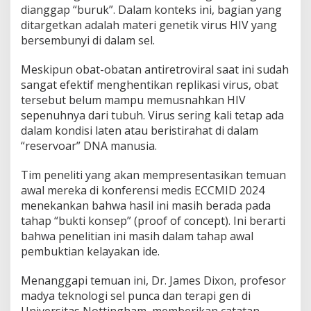
dianggap “buruk”. Dalam konteks ini, bagian yang
R
u
ditargetkan adalah materi genetik virus HIV yang
n
bersembunyi di dalam sel.
t
u
Meskipun obat-obatan antiretroviral saat ini sudah
k
sangat efektif menghentikan replikasi virus, obat
M
e
tersebut belum mampu memusnahkan HIV
m
sepenuhnya dari tubuh. Virus sering kali tetap ada
b
dalam kondisi laten atau beristirahat di dalam
e
“reservoar” DNA manusia.
r
s
i
Tim peneliti yang akan mempresentasikan temuan
h
awal mereka di konferensi medis ECCMID 2024
k
menekankan bahwa hasil ini masih berada pada
a
tahap “bukti konsep” (proof of concept). Ini berarti
n
bahwa penelitian ini masih dalam tahap awal
V
i
pembuktian kelayakan ide.
r
u
Menanggapi temuan ini, Dr. James Dixon, profesor
s
madya teknologi sel punca dan terapi gen di
d
Universitas Nottingham, memberikan catatan
a