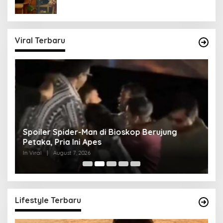
Viral Terbaru
Spoiler Spider-Man di Bioskop Berujung
K
Petaka, Pria Ini Apes
Lo
In Viral
|
August 7, 2026
In 
Lifestyle Terbaru