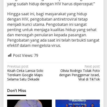
yang sudah hidup dengan HIV harus dipercepat.”
Hingga saat ini, bagi masyarakat yang hidup
dengan HIV, pengobatan antiretroviral tetap
menjadi kunci utama. Pengobatan ini sangat
penting untuk menjaga kualitas hidup yang sehat
dan mencegah penularan kepada pasangan.
Pengobatan yang ada saat ini telah terbukti sangat
efektif dalam mengelola virus.
Post Views:
79
P
Previous post
Next post
Kisah Cinta Lansia Solo
Olivia Rodrigo Tolak Foto
o
Terekam Google Maps
dengan Penggemar Israel,
s
Selama Satu Dekade
Viral di TikTok
t
Don't Miss
n
a