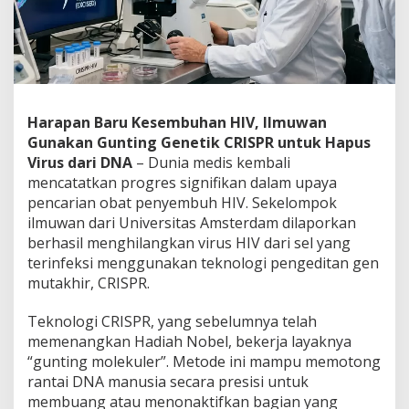
a
n
H
I
V
:
G
Harapan Baru Kesembuhan HIV, Ilmuwan
u
Gunakan Gunting Genetik CRISPR untuk Hapus
n
t
Virus dari DNA
– Dunia medis kembali
i
mencatatkan progres signifikan dalam upaya
n
pencarian obat penyembuh HIV. Sekelompok
g
ilmuwan dari Universitas Amsterdam dilaporkan
G
berhasil menghilangkan virus HIV dari sel yang
e
n
terinfeksi menggunakan teknologi pengeditan gen
e
mutakhir, CRISPR.
t
i
Teknologi CRISPR, yang sebelumnya telah
k
memenangkan Hadiah Nobel, bekerja layaknya
C
R
“gunting molekuler”. Metode ini mampu memotong
I
rantai DNA manusia secara presisi untuk
S
membuang atau menonaktifkan bagian yang
P