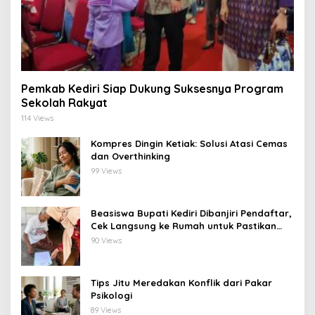
Pemkab Kediri Siap Dukung Suksesnya Program
Sekolah Rakyat
114 Views
Kompres Dingin Ketiak: Solusi Atasi Cemas
dan Overthinking
99 Views
Beasiswa Bupati Kediri Dibanjiri Pendaftar,
Cek Langsung ke Rumah untuk Pastikan
Tepat Sasaran
90 Views
Tips Jitu Meredakan Konflik dari Pakar
Psikologi
89 Views