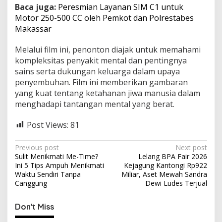
Baca juga:
Peresmian Layanan SIM C1 untuk
Motor 250-500 CC oleh Pemkot dan Polrestabes
Makassar
Melalui film ini, penonton diajak untuk memahami
kompleksitas penyakit mental dan pentingnya
sains serta dukungan keluarga dalam upaya
penyembuhan. Film ini memberikan gambaran
yang kuat tentang ketahanan jiwa manusia dalam
menghadapi tantangan mental yang berat.
Post Views:
81
P
Previous post
Next post
Sulit Menikmati Me-Time?
Lelang BPA Fair 2026
o
Ini 5 Tips Ampuh Menikmati
Kejagung Kantongi Rp922
s
Waktu Sendiri Tanpa
Miliar, Aset Mewah Sandra
Canggung
Dewi Ludes Terjual
t
n
Don't Miss
a