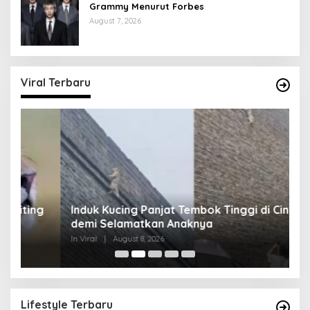
Grammy Menurut Forbes
August 7, 2026
Viral Terbaru
g
Induk Kucing Panjat Tembok Tinggi di Cina
S
demi Selamatkan Anaknya
D
In Viral
|
August 8, 2026
In 
Lifestyle Terbaru