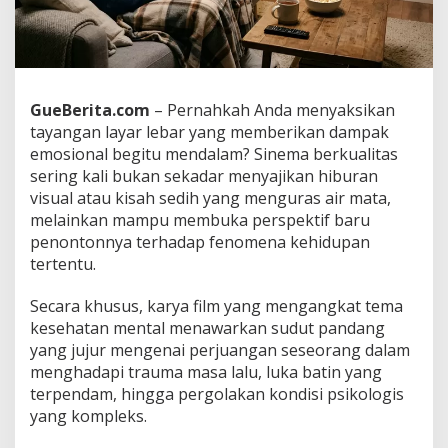
p
i
r
a
s
i
GueBerita.com
– Pernahkah Anda menyaksikan
t
tayangan layar lebar yang memberikan dampak
e
emosional begitu mendalam? Sinema berkualitas
n
sering kali bukan sekadar menyajikan hiburan
t
a
visual atau kisah sedih yang menguras air mata,
n
melainkan mampu membuka perspektif baru
g
penontonnya terhadap fenomena kehidupan
K
tertentu.
e
s
e
Secara khusus, karya film yang mengangkat tema
h
kesehatan mental menawarkan sudut pandang
a
yang jujur mengenai perjuangan seseorang dalam
t
menghadapi trauma masa lalu, luka batin yang
a
n
terpendam, hingga pergolakan kondisi psikologis
M
yang kompleks.
e
n