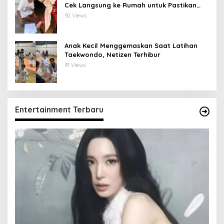
Cek Langsung ke Rumah untuk Pastikan
Tepat Sasaran
92 Views
Anak Kecil Menggemaskan Saat Latihan
Taekwondo, Netizen Terhibur
91 Views
Entertainment Terbaru