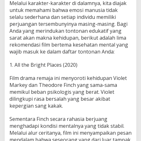
Melalui karakter-karakter di dalamnya, kita diajak
t
untuk memahami bahwa emosi manusia tidak
a
l
selalu sederhana dan setiap individu memiliki
perjuangan tersembunyinya masing-masing. Bagi
Anda yang merindukan tontonan edukatif yang
sarat akan makna kehidupan, berikut adalah lima
rekomendasi film bertema kesehatan mental yang
wajib masuk ke dalam daftar tontonan Anda:
1. All the Bright Places (2020)
Film drama remaja ini menyoroti kehidupan Violet
Markey dan Theodore Finch yang sama-sama
memikul beban psikologis yang berat. Violet
dilingkupi rasa bersalah yang besar akibat
kepergian sang kakak.
Sementara Finch secara rahasia berjuang
menghadapi kondisi mentalnya yang tidak stabil.
Melalui alur ceritanya, film ini menyampaikan pesan
mendalam bahwa seseorang yang dari luar tampak