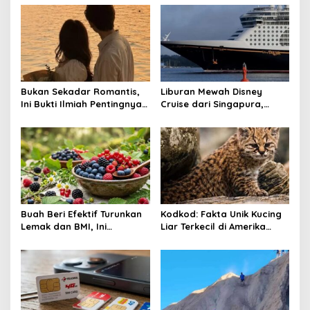
v
i
g
a
t
Bukan Sekadar Romantis,
Liburan Mewah Disney
Ini Bukti Ilmiah Pentingnya
Cruise dari Singapura,
i
Apresiasi Pasangan
Siapkan Budget Rp50 Juta
o
n
Buah Beri Efektif Turunkan
Kodkod: Fakta Unik Kucing
Lemak dan BMI, Ini
Liar Terkecil di Amerika
Khasiatnya
yang Jago Sembunyi