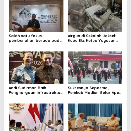
Salah satu fokus
Airgun di Sekolah Jaksel:
pembenahan berada pada
Kubu Eks Ketua Yayasan
sektor pajak reklame yang
Buka Suara
dinilai masih memiliki
potensi besar
meningkatkan PAD. “Itu
semua masukan dari Keme
Andi Sudirman Raih
Suksesnya Sepasma,
Penghargaan Infrastruktur,
Pemkab Madiun Gelar Apel
Ekonomi Sulsel Kian
dan Senam Bersama
Melesat