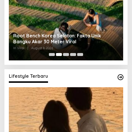
Root Bench Korea Selatan: Fakta Unik
N
Bangku Akar 30 Meter Viral
U
In Viral
|
August 8, 2026
In 
Lifestyle Terbaru