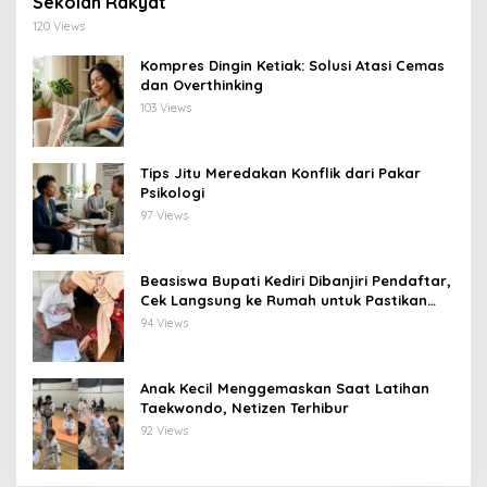
Sekolah Rakyat
120 Views
Kompres Dingin Ketiak: Solusi Atasi Cemas
dan Overthinking
103 Views
Tips Jitu Meredakan Konflik dari Pakar
Psikologi
97 Views
Beasiswa Bupati Kediri Dibanjiri Pendaftar,
Cek Langsung ke Rumah untuk Pastikan
Tepat Sasaran
94 Views
Anak Kecil Menggemaskan Saat Latihan
Taekwondo, Netizen Terhibur
92 Views