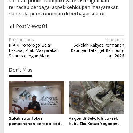
sorotan publik. Dampaknya terasa signifikan
terhadap berbagai aspek kehidupan masyarakat
dan roda perekonomian di berbagai sektor.
Post Views:
81
P
Previous post
Next post
IPARI Ponorogo Gelar
Sekolah Rakyat Permanen
o
Festival, Ajak Masyarakat
Katingan Ditarget Rampung
s
Selaras dengan Alam
Juni 2026
t
Don't Miss
n
a
v
i
g
a
Salah satu fokus
Airgun di Sekolah Jaksel:
t
pembenahan berada pada
Kubu Eks Ketua Yayasan
sektor pajak reklame yang
Buka Suara
i