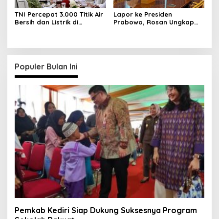
TNI Percepat 3.000 Titik Air
Lapor ke Presiden
Bersih dan Listrik di
Prabowo, Rosan Ungkap
Wilayah Terluar
Progres Hilirisasi dan
Kampung Haji di Istana
Merdeka
Populer Bulan Ini
Pemkab Kediri Siap Dukung Suksesnya Program