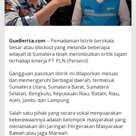
s
c
a
P
e
m
a
GueBerita.com
– Pemadaman listrik berskala
d
besar atau
blackout
yang melanda beberapa
a
m
wilayah di Sumatera telah menimbulkan kritik tajam
a
terhadap kinerja PT PLN (Persero).
n
M
Gangguan pasokan listrik ini dilaporkan meluas
a
dan memengaruhi berbagai daerah, termasuk
s
s
Sumatera Utara, Sumatera Barat, Sumatera
a
Selatan, Bengkulu, Kepulauan Riau, Batam, Riau,
l
Aceh, Jambi, dan Lampung.
S
u
Salah satu pihak yang secara vokal menyuarakan
m
a
kekecewaannya adalah kelompok masyarakat yang
t
menamakan diri Jaringan Pergerakan Masyarakat
e
Bawah atau Jaga Marwah.
r