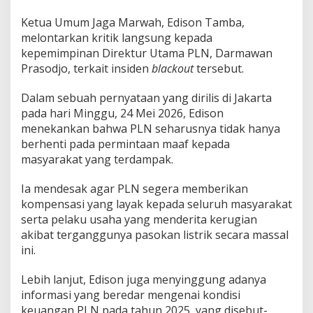
a
Ketua Umum Jaga Marwah, Edison Tamba,
,
D
melontarkan kritik langsung kepada
e
kepemimpinan Direktur Utama PLN, Darmawan
s
Prasodjo, terkait insiden
blackout
tersebut.
a
k
Dalam sebuah pernyataan yang dirilis di Jakarta
D
i
pada hari Minggu, 24 Mei 2026, Edison
r
menekankan bahwa PLN seharusnya tidak hanya
u
berhenti pada permintaan maaf kepada
t
masyarakat yang terdampak.
M
u
n
Ia mendesak agar PLN segera memberikan
d
kompensasi yang layak kepada seluruh masyarakat
u
serta pelaku usaha yang menderita kerugian
r
akibat terganggunya pasokan listrik secara massal
ini.
Lebih lanjut, Edison juga menyinggung adanya
informasi yang beredar mengenai kondisi
keuangan PLN pada tahun 2025, yang disebut-