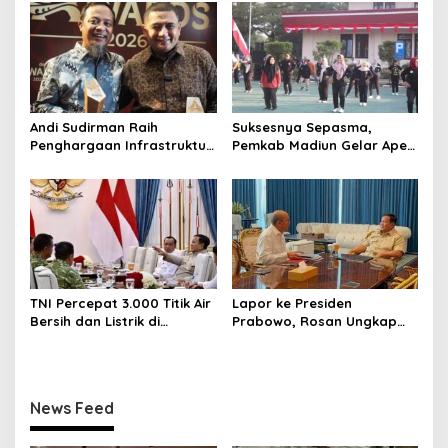
dinilai masih memiliki
o
potensi besar
meningkatkan PAD. “Itu
n
semua masukan dari Keme
Andi Sudirman Raih
Suksesnya Sepasma,
Penghargaan Infrastruktur,
Pemkab Madiun Gelar Apel
Ekonomi Sulsel Kian
dan Senam Bersama
Melesat
TNI Percepat 3.000 Titik Air
Lapor ke Presiden
Bersih dan Listrik di
Prabowo, Rosan Ungkap
Wilayah Terluar
Progres Hilirisasi dan
Kampung Haji di Istana
Merdeka
News Feed