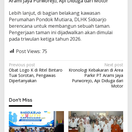
Arami Jaya Purworejo, Api Diduga dari Motor
Lebih lanjut, di bagian belakang kawasan
Perumahan Pondok Mutiara, DLHK Sidoarjo
berencana untuk membangun sebuah taman.
Pengerjaan taman ini dijadwalkan akan dimulai
pada triwulan ketiga tahun 2026.
Post Views:
75
P
Previous post
Next post
Obat Logo K di Ritel Bintaro
Kronologi Kebakaran di Area
o
Tuai Sorotan, Pengawas
Parkir PT Arami Jaya
s
Dipertanyakan
Purworejo, Api Diduga dari
Motor
t
n
Don't Miss
a
v
i