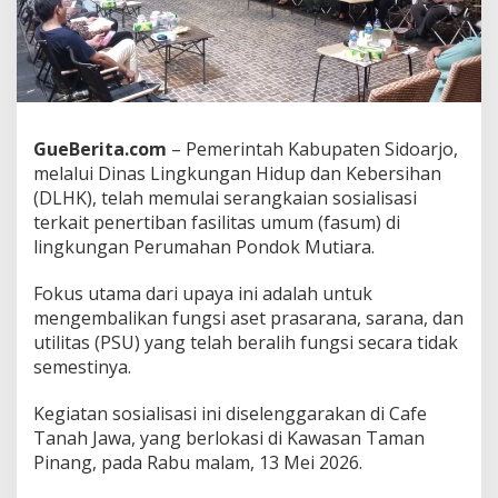
a
s
i
k
a
n
P
GueBerita.com
– Pemerintah Kabupaten Sidoarjo,
e
melalui Dinas Lingkungan Hidup dan Kebersihan
n
e
(DLHK), telah memulai serangkaian sosialisasi
r
terkait penertiban fasilitas umum (fasum) di
t
lingkungan Perumahan Pondok Mutiara.
i
b
Fokus utama dari upaya ini adalah untuk
a
n
mengembalikan fungsi aset prasarana, sarana, dan
F
utilitas (PSU) yang telah beralih fungsi secara tidak
a
semestinya.
s
i
Kegiatan sosialisasi ini diselenggarakan di Cafe
l
i
Tanah Jawa, yang berlokasi di Kawasan Taman
t
Pinang, pada Rabu malam, 13 Mei 2026.
a
s