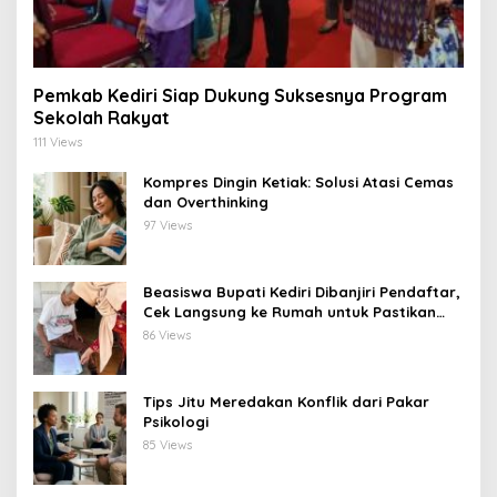
Pemkab Kediri Siap Dukung Suksesnya Program
Sekolah Rakyat
111 Views
Kompres Dingin Ketiak: Solusi Atasi Cemas
dan Overthinking
97 Views
Beasiswa Bupati Kediri Dibanjiri Pendaftar,
Cek Langsung ke Rumah untuk Pastikan
Tepat Sasaran
86 Views
Tips Jitu Meredakan Konflik dari Pakar
Psikologi
85 Views