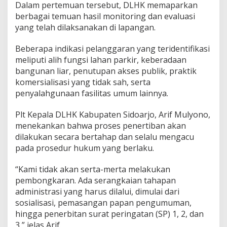
Dalam pertemuan tersebut, DLHK memaparkan
U
berbagai temuan hasil monitoring dan evaluasi
m
u
yang telah dilaksanakan di lapangan.
m
d
Beberapa indikasi pelanggaran yang teridentifikasi
i
meliputi alih fungsi lahan parkir, keberadaan
P
bangunan liar, penutupan akses publik, praktik
o
n
komersialisasi yang tidak sah, serta
d
penyalahgunaan fasilitas umum lainnya.
o
k
Plt Kepala DLHK Kabupaten Sidoarjo, Arif Mulyono,
M
menekankan bahwa proses penertiban akan
u
t
dilakukan secara bertahap dan selalu mengacu
i
pada prosedur hukum yang berlaku.
a
r
“Kami tidak akan serta-merta melakukan
a
pembongkaran. Ada serangkaian tahapan
administrasi yang harus dilalui, dimulai dari
sosialisasi, pemasangan papan pengumuman,
hingga penerbitan surat peringatan (SP) 1, 2, dan
3,” jelas Arif.