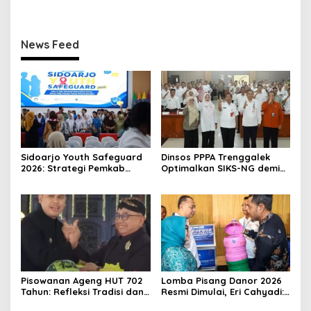
News Feed
Sidoarjo Youth Safeguard
Dinsos PPPA Trenggalek
2026: Strategi Pemkab
Optimalkan SIKS-NG demi
Sidoarjo Tekan HIV Sejak
Bansos Tepat Sasaran
Dini
Pisowanan Ageng HUT 702
Lomba Pisang Danor 2026
Tahun: Refleksi Tradisi dan
Resmi Dimulai, Eri Cahyadi:
Pembangunan Blitar
Pilah Sampah!