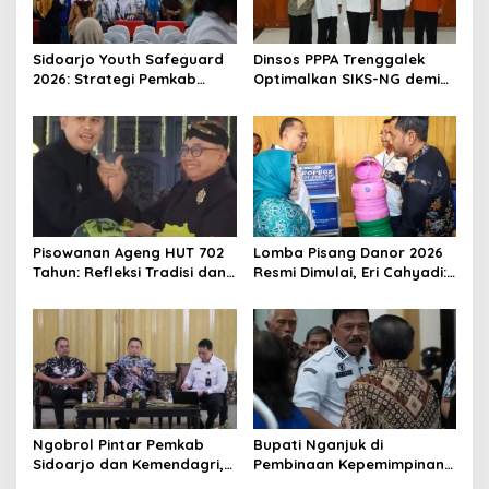
g
a
t
Sidoarjo Youth Safeguard
Dinsos PPPA Trenggalek
2026: Strategi Pemkab
Optimalkan SIKS-NG demi
i
Sidoarjo Tekan HIV Sejak
Bansos Tepat Sasaran
o
Dini
n
Pisowanan Ageng HUT 702
Lomba Pisang Danor 2026
Tahun: Refleksi Tradisi dan
Resmi Dimulai, Eri Cahyadi:
Pembangunan Blitar
Pilah Sampah!
Ngobrol Pintar Pemkab
Bupati Nganjuk di
Sidoarjo dan Kemendagri,
Pembinaan Kepemimpinan
Bahas Apa?
Gereja 2026: Integritas!