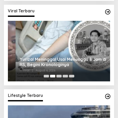
Viral Terbaru
Yurizal Meninggal Usai Menunggu 8 Jam di
A
RS, Begini Kronologinya
S
In Viral
|
August 6, 2026
In 
Lifestyle Terbaru