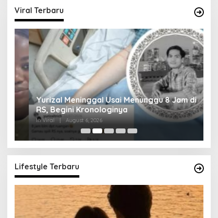
Viral Terbaru
Yurizal Meninggal Usai Menunggu 8 Jam di
A
RS, Begini Kronologinya
S
In Viral
|
August 6, 2026
In 
Lifestyle Terbaru