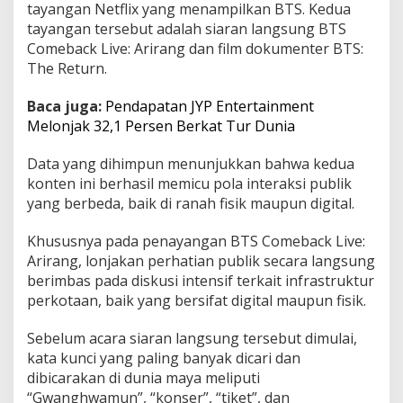
tayangan Netflix yang menampilkan BTS. Kedua
r
tayangan tersebut adalah siaran langsung BTS
u
k
Comeback Live: Arirang dan film dokumenter BTS:
t
The Return.
u
r
Baca juga:
Pendapatan JYP Entertainment
K
Melonjak 32,1 Persen Berkat Tur Dunia
o
t
a
Data yang dihimpun menunjukkan bahwa kedua
konten ini berhasil memicu pola interaksi publik
yang berbeda, baik di ranah fisik maupun digital.
Khususnya pada penayangan BTS Comeback Live:
Arirang, lonjakan perhatian publik secara langsung
berimbas pada diskusi intensif terkait infrastruktur
perkotaan, baik yang bersifat digital maupun fisik.
Sebelum acara siaran langsung tersebut dimulai,
kata kunci yang paling banyak dicari dan
dibicarakan di dunia maya meliputi
“Gwanghwamun”, “konser”, “tiket”, dan