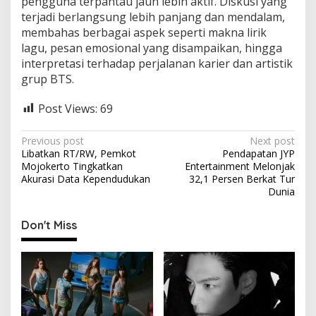
pengguna terpantau jauh lebih aktif. Diskusi yang
terjadi berlangsung lebih panjang dan mendalam,
membahas berbagai aspek seperti makna lirik
lagu, pesan emosional yang disampaikan, hingga
interpretasi terhadap perjalanan karier dan artistik
grup BTS.
Post Views:
69
P
Previous post
Next post
Libatkan RT/RW, Pemkot
Pendapatan JYP
o
Mojokerto Tingkatkan
Entertainment Melonjak
s
Akurasi Data Kependudukan
32,1 Persen Berkat Tur
Dunia
t
n
Don't Miss
a
v
i
g