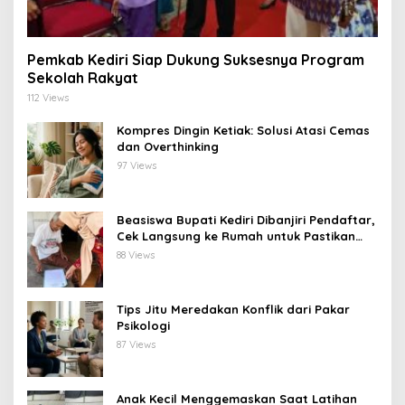
Pemkab Kediri Siap Dukung Suksesnya Program
Sekolah Rakyat
112 Views
Kompres Dingin Ketiak: Solusi Atasi Cemas
dan Overthinking
97 Views
Beasiswa Bupati Kediri Dibanjiri Pendaftar,
Cek Langsung ke Rumah untuk Pastikan
Tepat Sasaran
88 Views
Tips Jitu Meredakan Konflik dari Pakar
Psikologi
87 Views
Anak Kecil Menggemaskan Saat Latihan