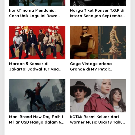
a
t
honk!” no na Mendunia:
Harga Tiket Konser T.O.P di
Cara Unik Lagu Ini Bawa
Istora Senayan September
i
Budaya Indonesia
2026
o
n
Maroon 5 Konser di
Gaya Vintage Ariana
Jakarta: Jadwal Tur Asia
Grande di MV Petal:
2027 Resmi Dirilis
Inspirasi Outfit & Makeup
Man: Brand New Day Raih 1
KOTAK Resmi Keluar dari
Miliar USD Hanya dalam 6
Warner Music Usai 18 Tahun
Hari
Berkarya