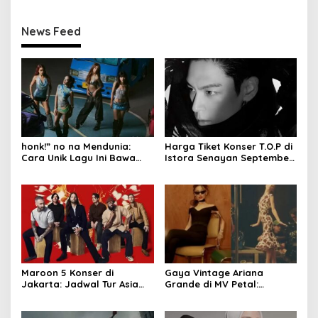
News Feed
honk!” no na Mendunia:
Harga Tiket Konser T.O.P di
Cara Unik Lagu Ini Bawa
Istora Senayan September
Budaya Indonesia
2026
Maroon 5 Konser di
Gaya Vintage Ariana
Jakarta: Jadwal Tur Asia
Grande di MV Petal:
2027 Resmi Dirilis
Inspirasi Outfit & Makeup