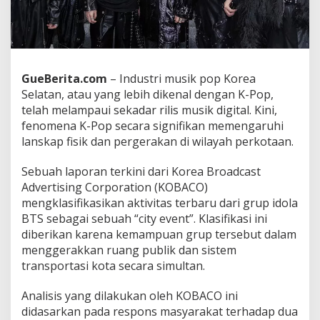
T
S
p
a
d
a
GueBerita.com
– Industri musik pop Korea
M
Selatan, atau yang lebih dikenal dengan K-Pop,
o
telah melampaui sekadar rilis musik digital. Kini,
b
fenomena K-Pop secara signifikan memengaruhi
i
l
lanskap fisik dan pergerakan di wilayah perkotaan.
i
t
Sebuah laporan terkini dari Korea Broadcast
a
Advertising Corporation (KOBACO)
s
mengklasifikasikan aktivitas terbaru dari grup idola
d
a
BTS sebagai sebuah “city event”. Klasifikasi ini
n
diberikan karena kemampuan grup tersebut dalam
I
menggerakkan ruang publik dan sistem
n
transportasi kota secara simultan.
f
r
a
Analisis yang dilakukan oleh KOBACO ini
s
didasarkan pada respons masyarakat terhadap dua
t