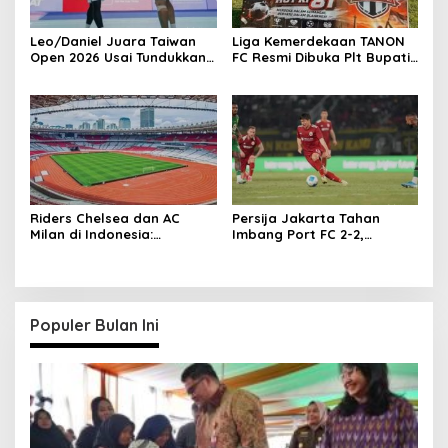
Leo/Daniel Juara Taiwan
Liga Kemerdekaan TANON
Open 2026 Usai Tundukkan
FC Resmi Dibuka Plt Bupati
Ganda Malaysia
Tulungagung
Riders Chelsea dan AC
Persija Jakarta Tahan
Milan di Indonesia:
Imbang Port FC 2-2,
Permintaan Unik Milan
Comeback Dramatis!
Terungkap
Populer Bulan Ini