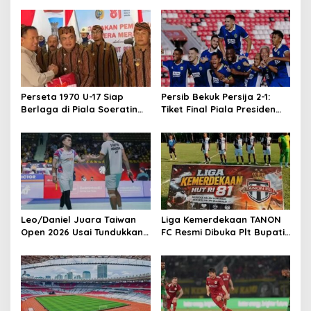
Perseta 1970 U-17 Siap
Persib Bekuk Persija 2-1:
Berlaga di Piala Soeratin
Tiket Final Piala Presiden
Jatim, Dapat Restu Plt
2026 di Tangan
Bupati Tulungagung
Leo/Daniel Juara Taiwan
Liga Kemerdekaan TANON
Open 2026 Usai Tundukkan
FC Resmi Dibuka Plt Bupati
Ganda Malaysia
Tulungagung