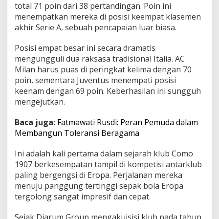
total 71 poin dari 38 pertandingan. Poin ini
y
menempatkan mereka di posisi keempat klasemen
a
S
akhir Serie A, sebuah pencapaian luar biasa.
e
t
Posisi empat besar ini secara dramatis
e
mengungguli dua raksasa tradisional Italia. AC
l
Milan harus puas di peringkat kelima dengan 70
a
h
poin, sementara Juventus menempati posisi
F
keenam dengan 69 poin. Keberhasilan ini sungguh
i
mengejutkan.
n
i
Baca juga:
Fatmawati Rusdi: Peran Pemuda dalam
s
K
Membangun Toleransi Beragama
e
e
Ini adalah kali pertama dalam sejarah klub Como
m
1907 berkesempatan tampil di kompetisi antarklub
p
paling bergengsi di Eropa. Perjalanan mereka
a
t
menuju panggung tertinggi sepak bola Eropa
d
tergolong sangat impresif dan cepat.
i
S
Sejak Djarum Group mengakuisisi klub pada tahun
e