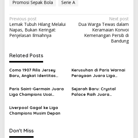
Promosi Sepak Bola
Serie A
P
Previous post
Next post
Lemak Tubuh Hilang Melalui
Dua Warga Tewas dalam
o
Napas, Bukan Keringat:
Keramaian Konvoi
s
Penjelasan Ilmiahnya
Kemenangan Persib di
Bandung
t
n
Related Posts
a
v
Como 1907 Rilis Jersey
Kerusuhan di Paris Warnai
Baru, Angkat Identitas
Perayaan Juara Liga
i
Kota Lewat Komunitas
Champions PSG
g
Paris Saint-Germain Juara
Sejarah Baru: Crystal
Liga Champions Usai
Palace Raih Juara
a
Taklukkan Arsenal Lewat
Conference League, 9 Klub
t
Adu Penalti
Inggris Lolos ke Eropa
Liverpool Gagal ke Liga
i
Champions Musim Depan
o
n
Don't Miss