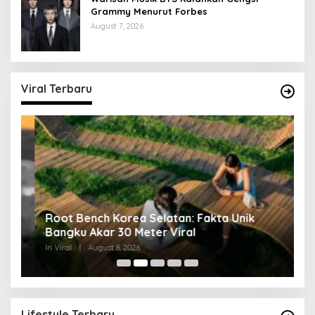
Grammy Menurut Forbes
August 7, 2026
Viral Terbaru
Root Bench Korea Selatan: Fakta Unik
N
Bangku Akar 30 Meter Viral
U
In Viral
|
August 8, 2026
In 
Lifestyle Terbaru