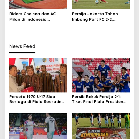
Riders Chelsea dan AC
Persija Jakarta Tahan
Milan di Indonesia:
Imbang Port FC 2-2,
Permintaan Unik Milan
Comeback Dramatis!
Terungkap
News Feed
Perseta 1970 U-17 Siap
Persib Bekuk Persija 2-1:
Berlaga di Piala Soeratin
Tiket Final Piala Presiden
Jatim, Dapat Restu Plt
2026 di Tangan
Bupati Tulungagung