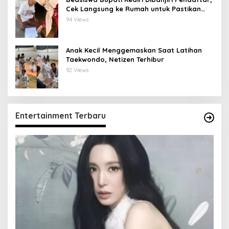
Cek Langsung ke Rumah untuk Pastikan
Tepat Sasaran
94 Views
Anak Kecil Menggemaskan Saat Latihan
Taekwondo, Netizen Terhibur
92 Views
Entertainment Terbaru