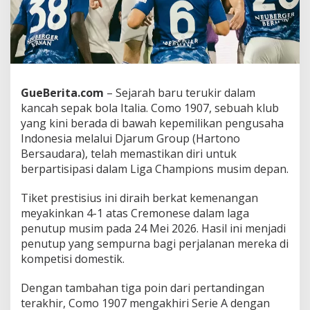
h
a
m
p
i
o
n
GueBerita.com
– Sejarah baru terukir dalam
s
kancah sepak bola Italia. Como 1907, sebuah klub
u
n
yang kini berada di bawah kepemilikan pengusaha
t
Indonesia melalui Djarum Group (Hartono
u
Bersaudara), telah memastikan diri untuk
k
berpartisipasi dalam Liga Champions musim depan.
P
e
r
Tiket prestisius ini diraih berkat kemenangan
t
meyakinkan 4-1 atas Cremonese dalam laga
a
penutup musim pada 24 Mei 2026. Hasil ini menjadi
m
penutup yang sempurna bagi perjalanan mereka di
a
kompetisi domestik.
K
a
l
Dengan tambahan tiga poin dari pertandingan
i
terakhir, Como 1907 mengakhiri Serie A dengan
n