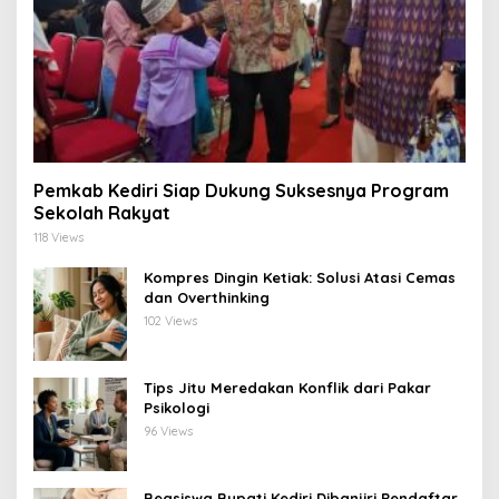
Pemkab Kediri Siap Dukung Suksesnya Program
Sekolah Rakyat
118 Views
Kompres Dingin Ketiak: Solusi Atasi Cemas
dan Overthinking
102 Views
Tips Jitu Meredakan Konflik dari Pakar
Psikologi
96 Views
Beasiswa Bupati Kediri Dibanjiri Pendaftar,