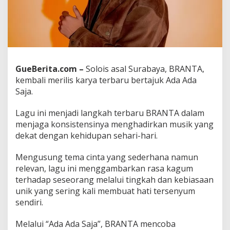
n
t
i
s
y
a
n
GueBerita.com –
Solois asal Surabaya, BRANTA,
g
kembali merilis karya terbaru bertajuk Ada Ada
K
o
Saja.
c
a
Lagu ini menjadi langkah terbaru BRANTA dalam
k
menjaga konsistensinya menghadirkan musik yang
d
dekat dengan kehidupan sehari-hari.
a
n
M
Mengusung tema cinta yang sederhana namun
a
relevan, lagu ini menggambarkan rasa kagum
n
terhadap seseorang melalui tingkah dan kebiasaan
i
unik yang sering kali membuat hati tersenyum
s
L
sendiri.
e
w
Melalui “Ada Ada Saja”, BRANTA mencoba
a