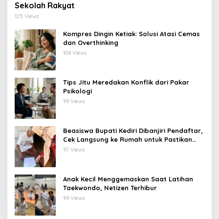
Sekolah Rakyat
125 Views
Kompres Dingin Ketiak: Solusi Atasi Cemas
dan Overthinking
104 Views
Tips Jitu Meredakan Konflik dari Pakar
Psikologi
99 Views
Beasiswa Bupati Kediri Dibanjiri Pendaftar,
Cek Langsung ke Rumah untuk Pastikan
Tepat Sasaran
97 Views
Anak Kecil Menggemaskan Saat Latihan
Taekwondo, Netizen Terhibur
94 Views