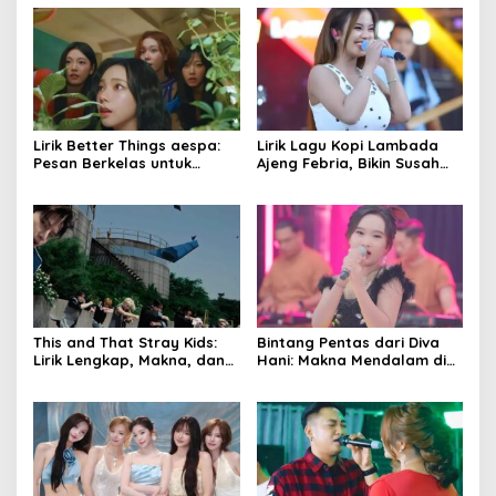
Lirik Better Things aespa:
Lirik Lagu Kopi Lambada
Pesan Berkelas untuk
Ajeng Febria, Bikin Susah
Abaikan Hal Sia-sia
Move On!
This and That Stray Kids:
Bintang Pentas dari Diva
Lirik Lengkap, Makna, dan
Hani: Makna Mendalam di
Vibe Enerjik
Balik Liriknya