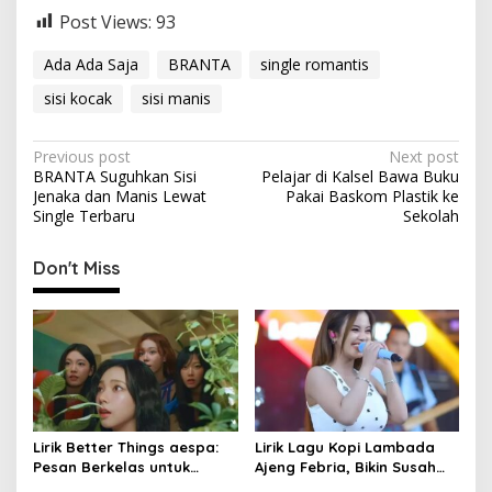
Post Views:
93
Ada Ada Saja
BRANTA
single romantis
sisi kocak
sisi manis
P
Previous post
Next post
BRANTA Suguhkan Sisi
Pelajar di Kalsel Bawa Buku
o
Jenaka dan Manis Lewat
Pakai Baskom Plastik ke
s
Single Terbaru
Sekolah
t
Don't Miss
n
a
v
i
g
a
Lirik Better Things aespa:
Lirik Lagu Kopi Lambada
t
Pesan Berkelas untuk
Ajeng Febria, Bikin Susah
Abaikan Hal Sia-sia
Move On!