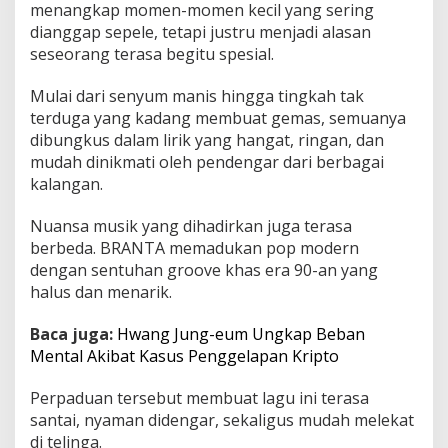
menangkap momen-momen kecil yang sering
t
dianggap sepele, tetapi justru menjadi alasan
S
i
seseorang terasa begitu spesial.
n
g
Mulai dari senyum manis hingga tingkah tak
l
terduga yang kadang membuat gemas, semuanya
e
dibungkus dalam lirik yang hangat, ringan, dan
"
A
mudah dinikmati oleh pendengar dari berbagai
d
kalangan.
a
A
Nuansa musik yang dihadirkan juga terasa
d
berbeda. BRANTA memadukan pop modern
a
S
dengan sentuhan groove khas era 90-an yang
a
halus dan menarik.
j
a
Baca juga:
Hwang Jung-eum Ungkap Beban
Mental Akibat Kasus Penggelapan Kripto
Perpaduan tersebut membuat lagu ini terasa
santai, nyaman didengar, sekaligus mudah melekat
di telinga.