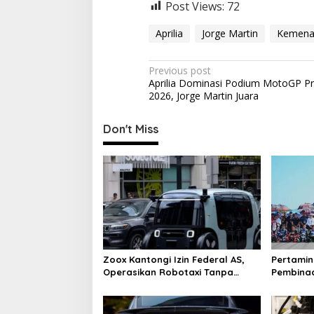
Post Views:
72
Aprilia
Jorge Martin
Kemena
P
Previous post
Aprilia Dominasi Podium MotoGP Pr
o
2026, Jorge Martin Juara
s
t
Don't Miss
n
a
v
i
g
a
Zoox Kantongi Izin Federal AS,
Pertami
t
Operasikan Robotaxi Tanpa
Pembina
i
Sopir
Dunia
o