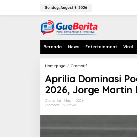
S
k
Sunday, August 9, 2026
i
p
t
o
c
o
n
Beranda
News
Entertainment
Viral
t
e
n
Homepage
/
Otomotif
A
t
p
Aprilia Dominasi P
r
i
2026, Jorge Marti
l
i
a
Gueberita
May 11, 2026
D
Otomotif
72 Views
o
m
i
n
a