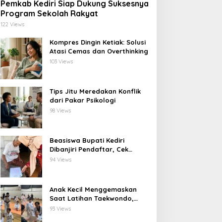
Pemkab Kediri Siap Dukung Suksesnya
Program Sekolah Rakyat
122 Views
Kompres Dingin Ketiak: Solusi
Atasi Cemas dan Overthinking
103 Views
Tips Jitu Meredakan Konflik
dari Pakar Psikologi
98 Views
Beasiswa Bupati Kediri
Dibanjiri Pendaftar, Cek
Langsung ke Rumah untuk
94 Views
Pastikan Tepat Sasaran
Anak Kecil Menggemaskan
Saat Latihan Taekwondo,
Netizen Terhibur
93 Views