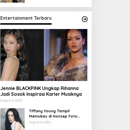
Entertainment Terbaru
Jennie BLACKPINK Ungkap Rihanna
Jadi Sosok Inspirasi Karier Musiknya
August 9, 2026
Tiffany Young Tampil
Memukau di Konsep Foto
Edge Of Calm feat Miyeon
August 8, 2026