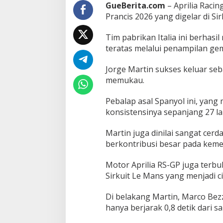
,
GueBerita.com
– Aprilia Raci
J
Prancis 2026 yang digelar di Sir
o
r
Tim pabrikan Italia ini berhas
g
e
teratas melalui penampilan gem
M
a
Jorge Martin sukses keluar se
r
memukau.
t
i
Pebalap asal Spanyol ini, yang
n
R
konsistensinya sepanjang 27 la
a
i
Martin juga dinilai sangat cer
h
berkontribusi besar pada kem
K
e
m
Motor Aprilia RS-GP juga terbu
e
Sirkuit Le Mans yang menjadi ci
n
a
Di belakang Martin, Marco Bezz
n
hanya berjarak 0,8 detik dari 
g
a