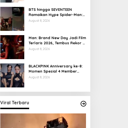
BTS hingga SEVENTEEN
Ramaikan Hype Spider-Man:
Brand New Day
August 8, 2026
Man: Brand New Day Jadi Film
Terlaris 2026, Tembus Rekor 7
Hari
August 8, 2026
BLACKPINK Anniversary ke-8:
Momen Spesial 4 Member
Berkumpul
August 8, 2026
Viral Terbaru