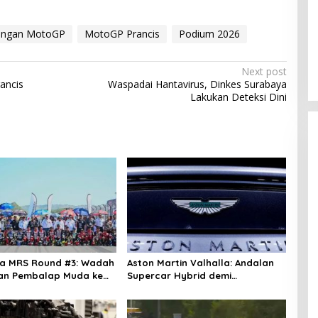
Kebakaran Gedung Bapenda DKI
ngan MotoGP
MotoGP Prancis
Podium 2026
Jakarta: 30 Mobil Damkar
Diterjunkan
In Viral
|
August 9, 2026
Next post
ancis
Waspadai Hantavirus, Dinkes Surabaya
Lakukan Deteksi Dini
na MRS Round #3: Wadah
Aston Martin Valhalla: Andalan
an Pembalap Muda ke
Supercar Hybrid demi
Bangkitkan Bisnis