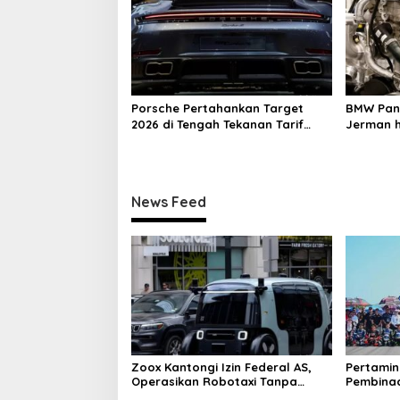
n
Porsche Pertahankan Target
BMW Pang
2026 di Tengah Tekanan Tarif
Jerman h
Global
Efisiensi
News Feed
Zoox Kantongi Izin Federal AS,
Pertami
Operasikan Robotaxi Tanpa
Pembina
Sopir
Dunia