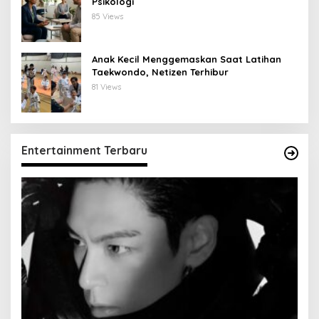
Psikologi
85 Views
Anak Kecil Menggemaskan Saat Latihan
Taekwondo, Netizen Terhibur
81 Views
Entertainment Terbaru