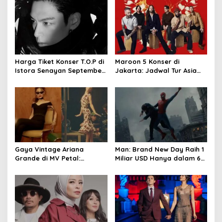
a
v
i
g
a
Harga Tiket Konser T.O.P di
Maroon 5 Konser di
t
Istora Senayan September
Jakarta: Jadwal Tur Asia
2026
2027 Resmi Dirilis
i
o
n
Gaya Vintage Ariana
Man: Brand New Day Raih 1
Grande di MV Petal:
Miliar USD Hanya dalam 6
Inspirasi Outfit & Makeup
Hari