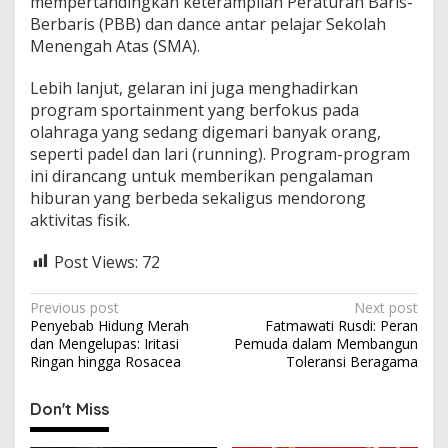
mempertandingkan keterampilan Peraturan Baris-
Berbaris (PBB) dan dance antar pelajar Sekolah
Menengah Atas (SMA).
Lebih lanjut, gelaran ini juga menghadirkan
program sportainment yang berfokus pada
olahraga yang sedang digemari banyak orang,
seperti padel dan lari (running). Program-program
ini dirancang untuk memberikan pengalaman
hiburan yang berbeda sekaligus mendorong
aktivitas fisik.
Post Views:
72
P
Previous post
Next post
Penyebab Hidung Merah
Fatmawati Rusdi: Peran
o
dan Mengelupas: Iritasi
Pemuda dalam Membangun
s
Ringan hingga Rosacea
Toleransi Beragama
t
Don't Miss
n