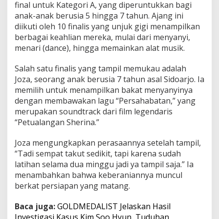
final untuk Kategori A, yang diperuntukkan bagi
g
anak-anak berusia 5 hingga 7 tahun. Ajang ini
s
a
diikuti oleh 10 finalis yang unjuk gigi menampilkan
berbagai keahlian mereka, mulai dari menyanyi,
menari (dance), hingga memainkan alat musik.
Salah satu finalis yang tampil memukau adalah
Joza, seorang anak berusia 7 tahun asal Sidoarjo. Ia
memilih untuk menampilkan bakat menyanyinya
dengan membawakan lagu “Persahabatan,” yang
merupakan soundtrack dari film legendaris
“Petualangan Sherina.”
Joza mengungkapkan perasaannya setelah tampil,
“Tadi sempat takut sedikit, tapi karena sudah
latihan selama dua minggu jadi ya tampil saja.” Ia
menambahkan bahwa keberaniannya muncul
berkat persiapan yang matang.
Baca juga:
GOLDMEDALIST Jelaskan Hasil
Investigasi Kasus Kim Soo Hyun, Tuduhan