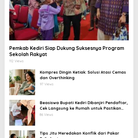
Pemkab Kediri Siap Dukung Suksesnya Program
Sekolah Rakyat
112 Views
Kompres Dingin Ketiak: Solusi Atasi Cemas
dan Overthinking
97 Views
Beasiswa Bupati Kediri Dibanjiri Pendaftar,
Cek Langsung ke Rumah untuk Pastikan
Tepat Sasaran
86 Views
Tips Jitu Meredakan Konflik dari Pakar