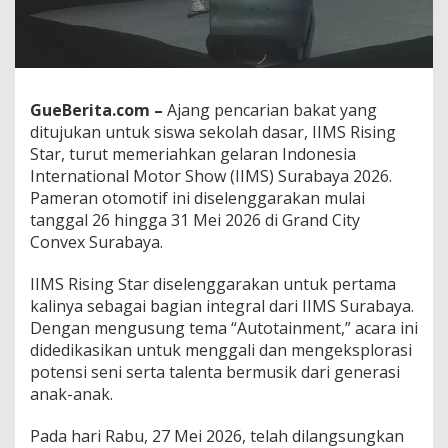
k
M
e
n
g
g
GueBerita.com –
Ajang pencarian bakat yang
a
ditujukan untuk siswa sekolah dasar, IIMS Rising
l
Star, turut memeriahkan gelaran Indonesia
i
International Motor Show (IIMS) Surabaya 2026.
B
a
Pameran otomotif ini diselenggarakan mulai
k
tanggal 26 hingga 31 Mei 2026 di Grand City
a
Convex Surabaya.
t
S
IIMS Rising Star diselenggarakan untuk pertama
e
n
kalinya sebagai bagian integral dari IIMS Surabaya.
i
Dengan mengusung tema “Autotainment,” acara ini
A
didedikasikan untuk menggali dan mengeksplorasi
n
potensi seni serta talenta bermusik dari generasi
a
k
anak-anak.
B
a
Pada hari Rabu, 27 Mei 2026, telah dilangsungkan
n