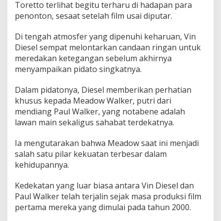
Toretto terlihat begitu terharu di hadapan para
u
penonton, sesaat setelah film usai diputar.
r
i
o
Di tengah atmosfer yang dipenuhi keharuan, Vin
u
Diesel sempat melontarkan candaan ringan untuk
s
meredakan ketegangan sebelum akhirnya
C
menyampaikan pidato singkatnya.
a
n
n
Dalam pidatonya, Diesel memberikan perhatian
e
khusus kepada Meadow Walker, putri dari
s
mendiang Paul Walker, yang notabene adalah
lawan main sekaligus sahabat terdekatnya.
Ia mengutarakan bahwa Meadow saat ini menjadi
salah satu pilar kekuatan terbesar dalam
kehidupannya.
Kedekatan yang luar biasa antara Vin Diesel dan
Paul Walker telah terjalin sejak masa produksi film
pertama mereka yang dimulai pada tahun 2000.