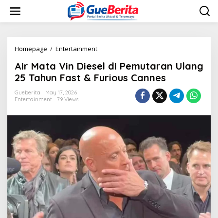
S
k
i
p
t
o
Homepage
/
Entertainment
A
c
i
Air Mata Vin Diesel di Pemutaran Ulang
o
r
n
M
25 Tahun Fast & Furious Cannes
t
a
e
t
Gueberita
May 17, 2026
n
Entertainment
79 Views
a
t
V
i
n
D
i
e
s
e
l
d
i
P
e