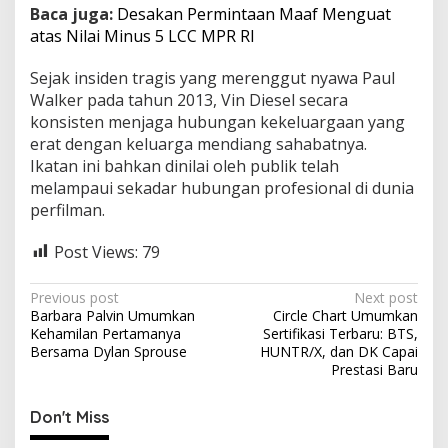
Baca juga:
Desakan Permintaan Maaf Menguat
atas Nilai Minus 5 LCC MPR RI
Sejak insiden tragis yang merenggut nyawa Paul
Walker pada tahun 2013, Vin Diesel secara
konsisten menjaga hubungan kekeluargaan yang
erat dengan keluarga mendiang sahabatnya.
Ikatan ini bahkan dinilai oleh publik telah
melampaui sekadar hubungan profesional di dunia
perfilman.
Post Views:
79
P
Previous post
Next post
Barbara Palvin Umumkan
Circle Chart Umumkan
o
Kehamilan Pertamanya
Sertifikasi Terbaru: BTS,
s
Bersama Dylan Sprouse
HUNTR/X, dan DK Capai
Prestasi Baru
t
n
Don't Miss
a